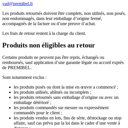
vad@premibel.fr
Les produits retournés doivent être complets, non utilisés, non posés,
non endommagés, dans leur emballage d’origine fermé,
accompagnés de la facture ou d’une preuve d’achat.
Les frais de retour restent à la charge du client.
Produits non éligibles au retour
Certains produits ne peuvent pas être repris, échangés ou
remboursés, sauf application d’une garantie légale ou accord exprès
de PREMIBEL.
Sont notamment exclus :
les produits posés ou dont la mise en œuvre a commencé ;
les produits utilisés, abîmés ou incomplets ;
les produits retournés sans emballage d’origine ou avec un
emballage détérioré ;
les produits commandés sur mesure ou expressément
commandés pour le client ;
les produits vendus en lots, fins de série, déstockage ou stop
affaire, sauf cas prévu par la loi dans le cadre d’une vente à