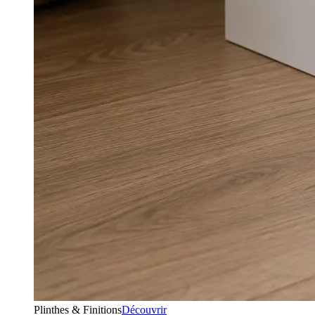
Plinthes & Finitions
Découvrir