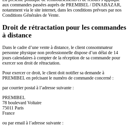
aux commandes passées auprès de PREMIBEL / DINABAZAR,
notamment via le site internet, dans les conditions prévues par nos
Conditions Générales de Vente.
Droit de rétractation pour les commandes
à distance
Dans le cadre d’une vente à distance, le client consommateur
personne physique non professionnelle dispose d’un délai de 14
jours calendaires à compter de la réception de sa commande pour
exercer son droit de rétractation.
Pour exercer ce droit, le client doit notifier sa demande à
PREMIBEL en précisant le numéro de commande concerné :
par courrier postal à l’adresse suivante :
PREMIBEL
78 boulevard Voltaire
75011 Paris
France
ou par email à l’adresse suivante :