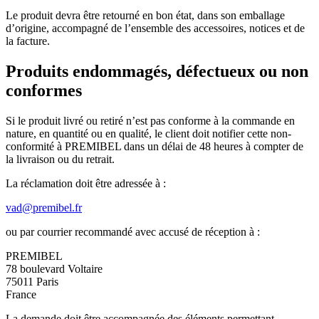
Le produit devra être retourné en bon état, dans son emballage
d’origine, accompagné de l’ensemble des accessoires, notices et de
la facture.
Produits endommagés, défectueux ou non
conformes
Si le produit livré ou retiré n’est pas conforme à la commande en
nature, en quantité ou en qualité, le client doit notifier cette non-
conformité à PREMIBEL dans un délai de 48 heures à compter de
la livraison ou du retrait.
La réclamation doit être adressée à :
vad@premibel.fr
ou par courrier recommandé avec accusé de réception à :
PREMIBEL
78 boulevard Voltaire
75011 Paris
France
La demande doit être accompagnée des éléments permettant