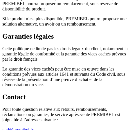
PREMIBEL pourra proposer un remplacement, sous réserve de
disponibilité du produit.
Si le produit n’est plus disponible, PREMIBEL pourra proposer une
solution alternative, un avoir ou un remboursement.
Garanties légales
Cette politique ne limite pas les droits légaux du client, notamment la
garantie légale de conformité et la garantie des vices cachés prévues
par le droit français.
La garantie des vices cachés peut être mise en œuvre dans les
conditions prévues aux articles 1641 et suivants du Code civil, sous
réserve de la présentation d’une preuve d’achat et de la
démonstration du vice.
Contact
Pour toute question relative aux retours, remboursements,
réclamations ou garanties, le service après-vente PREMIBEL est
joignable à l’adresse suivante :
vad@premibel.fr