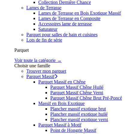
Collection Dernière Chance
Lames de Terrasse
Lames de Terrasse en Bois Exotique Massif
Lames de Terrasse en Composite
Accessoires lame de terrasse
Saturateur
Parquet pour salles de bain et cuisines
Lots de fin de série
Parquet
Voir toute la catégorie →
Choisir une famille
Trouver mon parquet
Parquet Massif
Parquet Massif en Chêne
Parquet Massif Chêne Huilé
Parquet Massif Chêne Verni
Parquet Massif Chêne Brut Pré-Poncé
Massif en Bois Exotique
Plancher massif exotique brut
Plancher massif exotique huilé
Plancher massif exotique verni
Parquet Massif à Motif
Point de Hongrie Massif