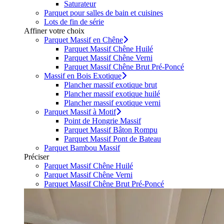
Saturateur
Parquet pour salles de bain et cuisines
Lots de fin de série
Affiner votre choix
Parquet Massif en Chêne
Parquet Massif Chêne Huilé
Parquet Massif Chêne Verni
Parquet Massif Chêne Brut Pré-Poncé
Massif en Bois Exotique
Plancher massif exotique brut
Plancher massif exotique huilé
Plancher massif exotique verni
Parquet Massif à Motif
Point de Hongrie Massif
Parquet Massif Bâton Rompu
Parquet Massif Pont de Bateau
Parquet Bambou Massif
Préciser
Parquet Massif Chêne Huilé
Parquet Massif Chêne Verni
Parquet Massif Chêne Brut Pré-Poncé