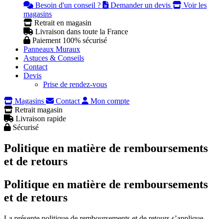
Besoin d'un conseil ?
Demander un devis
Voir les
magasins
Retrait en magasin
Livraison dans toute la France
Paiement 100% sécurisé
Panneaux Muraux
Astuces & Conseils
Contact
Devis
Prise de rendez-vous
Magasins
Contact
Mon compte
Retrait magasin
Livraison rapide
Sécurisé
Politique en matière de remboursements
et de retours
Politique en matière de remboursements
et de retours
La présente politique de remboursements et de retours s’applique