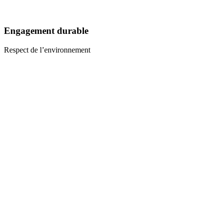
Engagement durable
Respect de l’environnement