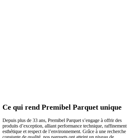
Ce qui rend
Premibel Parquet
unique
Depuis plus de 33 ans, Premibel Parquet s’engage à offrir des
produits d’exception, alliant performance technique, raffinement
esthétique et respect de l’environnement. Grâce à une recherche
constante de qualité, nos parquets ont atteint un niveau de