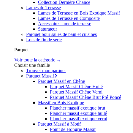
Collection Dernière Chance
Lames de Terrasse
Lames de Terrasse en Bois Exotique Massif
Lames de Terrasse en Composite
Accessoires lame de terrasse
Saturateur
Parquet pour salles de bain et cuisines
Lots de fin de série
Parquet
Voir toute la catégorie →
Choisir une famille
Trouver mon parquet
Parquet Massif
Parquet Massif en Chêne
Parquet Massif Chêne Huilé
Parquet Massif Chêne Verni
Parquet Massif Chêne Brut Pré-Poncé
Massif en Bois Exotique
Plancher massif exotique brut
Plancher massif exotique huilé
Plancher massif exotique verni
Parquet Massif à Motif
Point de Hongrie Massif