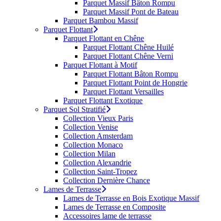
Parquet Massif Bâton Rompu
Parquet Massif Pont de Bateau
Parquet Bambou Massif
Parquet Flottant
Parquet Flottant en Chêne
Parquet Flottant Chêne Huilé
Parquet Flottant Chêne Verni
Parquet Flottant à Motif
Parquet Flottant Bâton Rompu
Parquet Flottant Point de Hongrie
Parquet Flottant Versailles
Parquet Flottant Exotique
Parquet Sol Stratifié
Collection Vieux Paris
Collection Venise
Collection Amsterdam
Collection Monaco
Collection Milan
Collection Alexandrie
Collection Saint-Tropez
Collection Dernière Chance
Lames de Terrasse
Lames de Terrasse en Bois Exotique Massif
Lames de Terrasse en Composite
Accessoires lame de terrasse