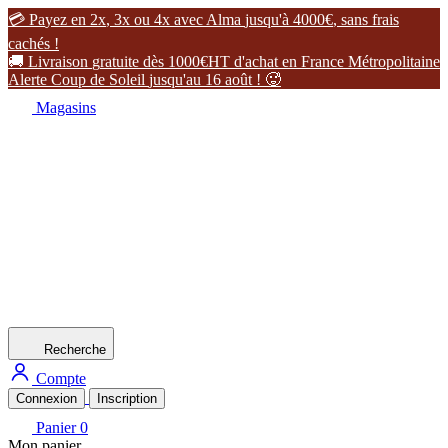

P
a
y
e
z
e
n
2
x
,
3
x
o
u
4
x
a
v
e
c
A
l
m
a
j
u
s
q
u
'
à
4
0
0
0
€
,
s
a
n
s
f
r
a
i
s
c
a
c
h
é
s
!

L
i
v
r
a
i
s
o
n
g
r
a
t
u
i
t
e
d
è
s
1
0
0
0
€
H
T
d
'
a
c
h
a
t
e
n
F
r
a
n
c
e
M
é
t
r
o
p
o
l
i
t
a
i
n
e
A
l
e
r
t
e
C
o
u
p
d
e
S
o
l
e
i
l
j
u
s
q
u
'
a
u
1
6
a
o
û
t
!

Magasins
Recherche
Compte
Connexion
Inscription
Panier
0
Mon panier