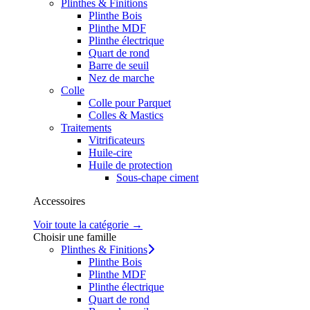
Plinthes & Finitions
Plinthe Bois
Plinthe MDF
Plinthe électrique
Quart de rond
Barre de seuil
Nez de marche
Colle
Colle pour Parquet
Colles & Mastics
Traitements
Vitrificateurs
Huile-cire
Huile de protection
Sous-chape ciment
Accessoires
Voir toute la catégorie →
Choisir une famille
Plinthes & Finitions
Plinthe Bois
Plinthe MDF
Plinthe électrique
Quart de rond