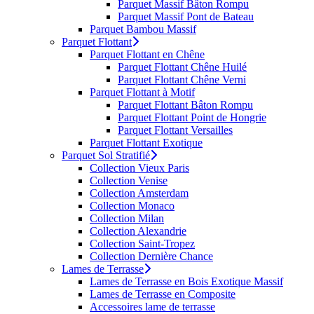
Parquet Massif Bâton Rompu
Parquet Massif Pont de Bateau
Parquet Bambou Massif
Parquet Flottant
Parquet Flottant en Chêne
Parquet Flottant Chêne Huilé
Parquet Flottant Chêne Verni
Parquet Flottant à Motif
Parquet Flottant Bâton Rompu
Parquet Flottant Point de Hongrie
Parquet Flottant Versailles
Parquet Flottant Exotique
Parquet Sol Stratifié
Collection Vieux Paris
Collection Venise
Collection Amsterdam
Collection Monaco
Collection Milan
Collection Alexandrie
Collection Saint-Tropez
Collection Dernière Chance
Lames de Terrasse
Lames de Terrasse en Bois Exotique Massif
Lames de Terrasse en Composite
Accessoires lame de terrasse