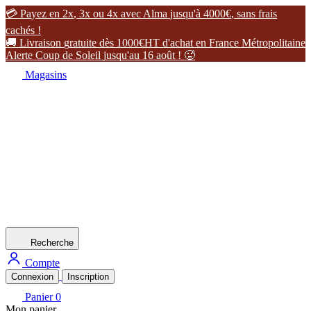

P
a
y
e
z
e
n
2
x
,
3
x
o
u
4
x
a
v
e
c
A
l
m
a
j
u
s
q
u
'
à
4
0
0
0
€
,
s
a
n
s
f
r
a
i
s
c
a
c
h
é
s
!

L
i
v
r
a
i
s
o
n
g
r
a
t
u
i
t
e
d
è
s
1
0
0
0
€
H
T
d
'
a
c
h
a
t
e
n
F
r
a
n
c
e
M
é
t
r
o
p
o
l
i
t
a
i
n
e
A
l
e
r
t
e
C
o
u
p
d
e
S
o
l
e
i
l
j
u
s
q
u
'
a
u
1
6
a
o
û
t
!

Magasins
Recherche
Compte
Connexion
Inscription
Panier
0
Mon panier