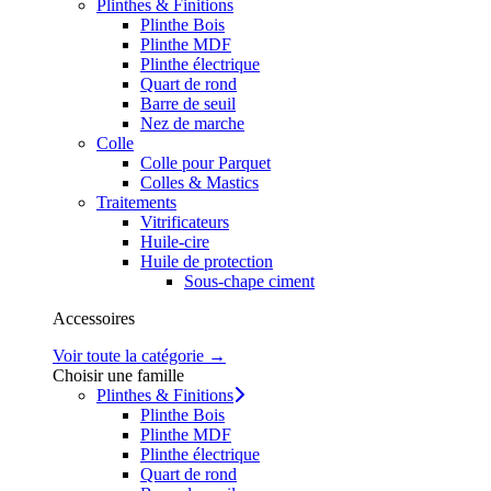
Plinthes & Finitions
Plinthe Bois
Plinthe MDF
Plinthe électrique
Quart de rond
Barre de seuil
Nez de marche
Colle
Colle pour Parquet
Colles & Mastics
Traitements
Vitrificateurs
Huile-cire
Huile de protection
Sous-chape ciment
Accessoires
Voir toute la catégorie →
Choisir une famille
Plinthes & Finitions
Plinthe Bois
Plinthe MDF
Plinthe électrique
Quart de rond