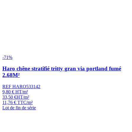
-71%
Haro chêne stratifié tritty gran via portland fumé
2.68M²
REF HARO533142
9,80
€
HT/m²
33,50
€
HT/m²
11,76
€
TTC/m²
Lot de fin de série