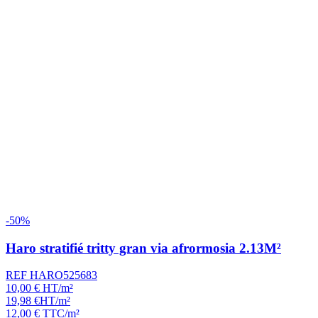
-50%
Haro stratifié tritty gran via afrormosia 2.13M²
REF HARO525683
10,00
€
HT/m²
19,98
€
HT/m²
12,00
€
TTC/m²