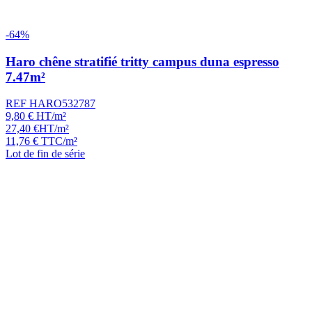
-64%
Haro chêne stratifié tritty campus duna espresso
7.47m²
REF HARO532787
9,80
€
HT/m²
27,40
€
HT/m²
11,76
€
TTC/m²
Lot de fin de série