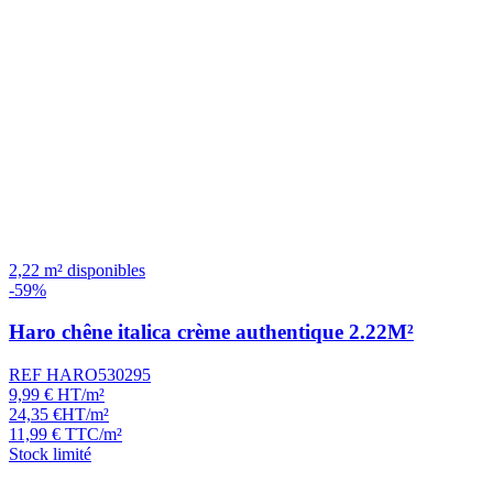
2,22 m² disponibles
-59%
Haro chêne italica crème authentique 2.22M²
REF HARO530295
9,99
€
HT/m²
24,35
€
HT/m²
11,99
€
TTC/m²
Stock limité