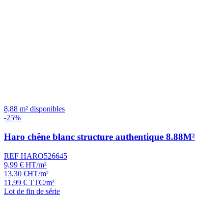
8,88 m² disponibles
-25%
Haro chêne blanc structure authentique 8.88M²
REF HARO526645
9,99
€
HT/m²
13,30
€
HT/m²
11,99
€
TTC/m²
Lot de fin de série