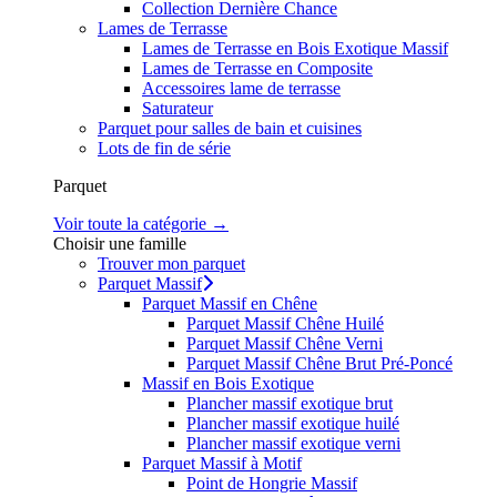
Collection Dernière Chance
Lames de Terrasse
Lames de Terrasse en Bois Exotique Massif
Lames de Terrasse en Composite
Accessoires lame de terrasse
Saturateur
Parquet pour salles de bain et cuisines
Lots de fin de série
Parquet
Voir toute la catégorie →
Choisir une famille
Trouver mon parquet
Parquet Massif
Parquet Massif en Chêne
Parquet Massif Chêne Huilé
Parquet Massif Chêne Verni
Parquet Massif Chêne Brut Pré-Poncé
Massif en Bois Exotique
Plancher massif exotique brut
Plancher massif exotique huilé
Plancher massif exotique verni
Parquet Massif à Motif
Point de Hongrie Massif