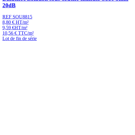
20dB
REF SOU8815
8,80
€
HT/m²
9,59
€
HT/m²
10,56
€
TTC/m²
Lot de fin de série