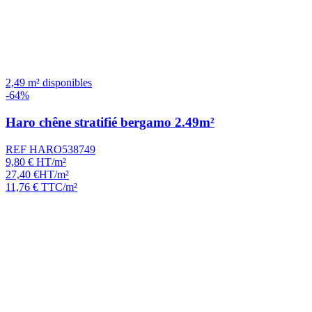
2,49 m² disponibles
-64%
Haro chêne stratifié bergamo 2.49m²
REF HARO538749
9,80
€
HT/m²
27,40
€
HT/m²
11,76
€
TTC/m²