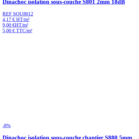
Dinachoc isolation sous-couche S801 2mm 18dB
REF SOU8012
4,17
€
HT/m²
9,00
€
HT/m²
5,00
€
TTC/m²
-8%
Dinachoc isolation sous-couche chantier S880 5mm