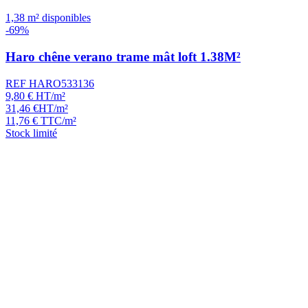
1,38 m² disponibles
-69%
Haro chêne verano trame mât loft 1.38M²
REF HARO533136
9,80
€
HT/m²
31,46
€
HT/m²
11,76
€
TTC/m²
Stock limité