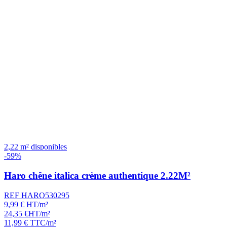
2,22 m² disponibles
-59%
Haro chêne italica crème authentique 2.22M²
REF HARO530295
9,99
€
HT/m²
24,35
€
HT/m²
11,99
€
TTC/m²