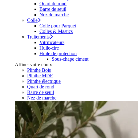
Quart de rond
Barre de seuil
Nez de marche
Colle
Colle pour Parquet
Colles & Mastics
Traitements
Vitrificateurs
Huile-cire
Huile de protection
Sous-chape ciment
Affiner votre choix
Plinthe Bois
Plinthe MDF
Plinthe électrique
Quart de rond
Barre de seuil
Nez de marche