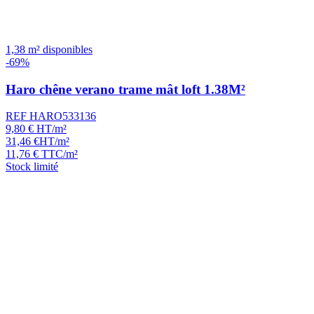
1,38 m² disponibles
-69%
Haro chêne verano trame mât loft 1.38M²
REF HARO533136
9,80
€
HT/m²
31,46
€
HT/m²
11,76
€
TTC/m²
Stock limité