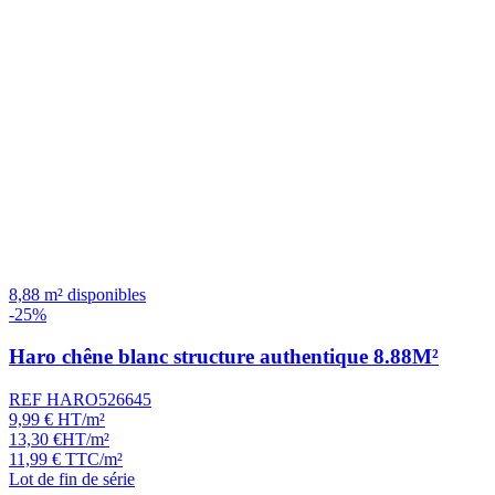
8,88 m² disponibles
-25%
Haro chêne blanc structure authentique 8.88M²
REF HARO526645
9,99
€
HT/m²
13,30
€
HT/m²
11,99
€
TTC/m²
Lot de fin de série