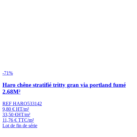
-71%
Haro chêne stratifié tritty gran via portland fumé
2.68M²
REF HARO533142
9,80
€
HT/m²
33,50
€
HT/m²
11,76
€
TTC/m²
Lot de fin de série