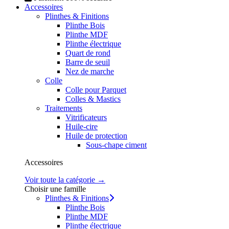
Accessoires
Plinthes & Finitions
Plinthe Bois
Plinthe MDF
Plinthe électrique
Quart de rond
Barre de seuil
Nez de marche
Colle
Colle pour Parquet
Colles & Mastics
Traitements
Vitrificateurs
Huile-cire
Huile de protection
Sous-chape ciment
Accessoires
Voir toute la catégorie →
Choisir une famille
Plinthes & Finitions
Plinthe Bois
Plinthe MDF
Plinthe électrique