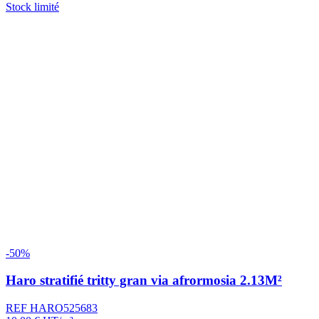
Stock limité
-50%
Haro stratifié tritty gran via afrormosia 2.13M²
REF HARO525683