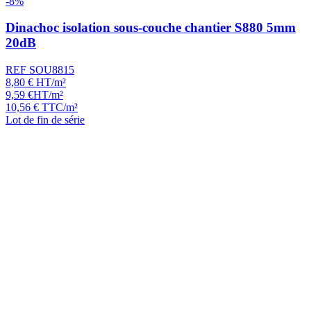
-8%
Dinachoc isolation sous-couche chantier S880 5mm
20dB
REF SOU8815
8,80
€
HT/m²
9,59
€
HT/m²
10,56
€
TTC/m²
Lot de fin de série