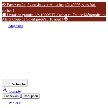

P
a
y
e
z
e
n
2
x
,
3
x
o
u
4
x
a
v
e
c
A
l
m
a
j
u
s
q
u
'
à
4
0
0
0
€
,
s
a
n
s
f
r
a
i
s
c
a
c
h
é
s
!

L
i
v
r
a
i
s
o
n
g
r
a
t
u
i
t
e
d
è
s
1
0
0
0
€
H
T
d
'
a
c
h
a
t
e
n
F
r
a
n
c
e
M
é
t
r
o
p
o
l
i
t
a
i
n
e
A
l
e
r
t
e
C
o
u
p
d
e
S
o
l
e
i
l
j
u
s
q
u
'
a
u
1
6
a
o
û
t
!

Magasins
Recherche
Compte
Connexion
Inscription
Panier
0