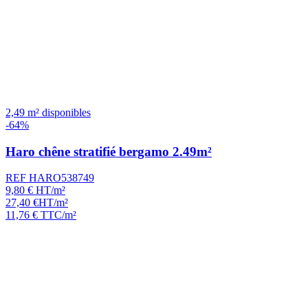
2,49 m² disponibles
-64%
Haro chêne stratifié bergamo 2.49m²
REF HARO538749
9,80
€
HT/m²
27,40
€
HT/m²
11,76
€
TTC/m²