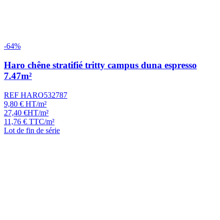
-64%
Haro chêne stratifié tritty campus duna espresso
7.47m²
REF HARO532787
9,80
€
HT/m²
27,40
€
HT/m²
11,76
€
TTC/m²
Lot de fin de série