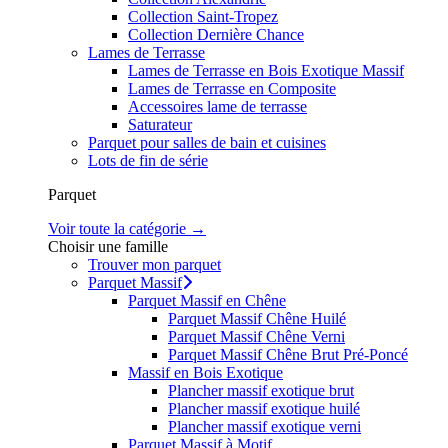
Collection Saint-Tropez
Collection Dernière Chance
Lames de Terrasse
Lames de Terrasse en Bois Exotique Massif
Lames de Terrasse en Composite
Accessoires lame de terrasse
Saturateur
Parquet pour salles de bain et cuisines
Lots de fin de série
Parquet
Voir toute la catégorie →
Choisir une famille
Trouver mon parquet
Parquet Massif
Parquet Massif en Chêne
Parquet Massif Chêne Huilé
Parquet Massif Chêne Verni
Parquet Massif Chêne Brut Pré-Poncé
Massif en Bois Exotique
Plancher massif exotique brut
Plancher massif exotique huilé
Plancher massif exotique verni
Parquet Massif à Motif