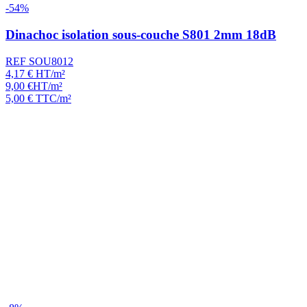
-54%
Dinachoc isolation sous-couche S801 2mm 18dB
REF SOU8012
4,17
€
HT/m²
9,00
€
HT/m²
5,00
€
TTC/m²