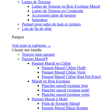
Lames de Terrasse
Lames de Terrasse en Bois Exotique Massif
Lames de Terrasse en Composite
Accessoires lame de terrasse
Saturateur
Parquet pour salles de bain et cuisines
Lots de fin de série
Parquet
Voir toute la catégorie →
Choisir une famille
Trouver mon parquet
Parquet Massif
Parquet Massif en Chêne
Parquet Massif Chêne Huilé
Parquet Massif Chêne Verni
Parquet Massif Chêne Brut Pré-Poncé
Massif en Bois Exotique
Plancher massif exotique brut
Plancher massif exotique huilé
Plancher massif exotique verni
Parquet Massif à Motif
Point de Hongrie Massif
Parquet Massif Bâton Rompu