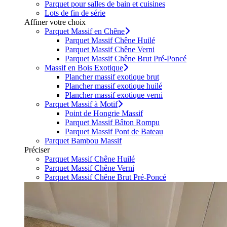
Parquet pour salles de bain et cuisines
Lots de fin de série
Affiner votre choix
Parquet Massif en Chêne
Parquet Massif Chêne Huilé
Parquet Massif Chêne Verni
Parquet Massif Chêne Brut Pré-Poncé
Massif en Bois Exotique
Plancher massif exotique brut
Plancher massif exotique huilé
Plancher massif exotique verni
Parquet Massif à Motif
Point de Hongrie Massif
Parquet Massif Bâton Rompu
Parquet Massif Pont de Bateau
Parquet Bambou Massif
Préciser
Parquet Massif Chêne Huilé
Parquet Massif Chêne Verni
Parquet Massif Chêne Brut Pré-Poncé