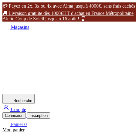

P
a
y
e
z
e
n
2
x
,
3
x
o
u
4
x
a
v
e
c
A
l
m
a
j
u
s
q
u
'
à
4
0
0
0
€
,
s
a
n
s
f
r
a
i
s
c
a
c
h
é
s

L
i
v
r
a
i
s
o
n
g
r
a
t
u
i
t
e
d
è
s
1
0
0
0
€
H
T
d
'
a
c
h
a
t
e
n
F
r
a
n
c
e
M
é
t
r
o
p
o
l
i
t
a
i
n
e
A
l
e
r
t
e
C
o
u
p
d
e
S
o
l
e
i
l
j
u
s
q
u
'
a
u
1
6
a
o
û
t
!

Magasins
Recherche
Compte
Connexion
Inscription
Panier
0
Mon panier