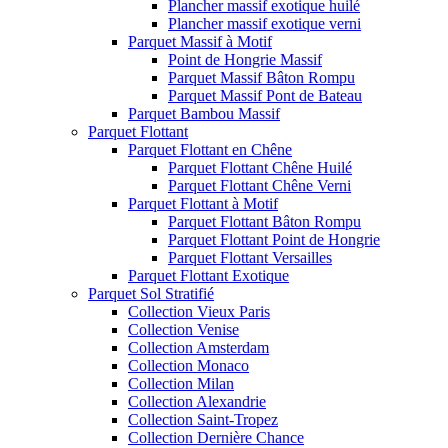
Plancher massif exotique huilé
Plancher massif exotique verni
Parquet Massif à Motif
Point de Hongrie Massif
Parquet Massif Bâton Rompu
Parquet Massif Pont de Bateau
Parquet Bambou Massif
Parquet Flottant
Parquet Flottant en Chêne
Parquet Flottant Chêne Huilé
Parquet Flottant Chêne Verni
Parquet Flottant à Motif
Parquet Flottant Bâton Rompu
Parquet Flottant Point de Hongrie
Parquet Flottant Versailles
Parquet Flottant Exotique
Parquet Sol Stratifié
Collection Vieux Paris
Collection Venise
Collection Amsterdam
Collection Monaco
Collection Milan
Collection Alexandrie
Collection Saint-Tropez
Collection Dernière Chance