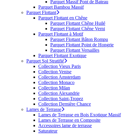
Parquet Massif Pont de Bateau
Parquet Bambou Massif
Parquet Flottant
Parquet Flottant en Chêne
Parquet Flottant Chêne Huilé
Parquet Flottant Chêne Verni
Parquet Flottant à Motif
Parquet Flottant Bâton Rompu
Parquet Flottant Point de Hongrie
Parquet Flottant Versailles
Parquet Flottant Exotique
Parquet Sol Stratifié
Collection Vieux Paris
Collection Venise
Collection Amsterdam
Collection Monaco
Collection Milan
Collection Alexandrie
Collection Saint-Tropez
Collection Dernière Chance
Lames de Terrasse
Lames de Terrasse en Bois Exotique Massif
Lames de Terrasse en Composite
Accessoires lame de terrasse
Saturateur