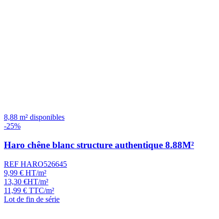
8,88 m² disponibles
-25%
Haro chêne blanc structure authentique 8.88M²
REF HARO526645
9,99
€
HT/m²
13,30
€
HT/m²
11,99
€
TTC/m²
Lot de fin de série