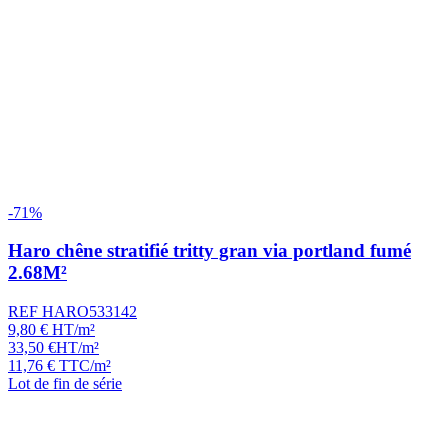
-71%
Haro chêne stratifié tritty gran via portland fumé
2.68M²
REF HARO533142
9,80
€
HT/m²
33,50
€
HT/m²
11,76
€
TTC/m²
Lot de fin de série