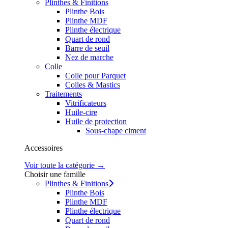
Plinthes & Finitions
Plinthe Bois
Plinthe MDF
Plinthe électrique
Quart de rond
Barre de seuil
Nez de marche
Colle
Colle pour Parquet
Colles & Mastics
Traitements
Vitrificateurs
Huile-cire
Huile de protection
Sous-chape ciment
Accessoires
Voir toute la catégorie →
Choisir une famille
Plinthes & Finitions
Plinthe Bois
Plinthe MDF
Plinthe électrique
Quart de rond