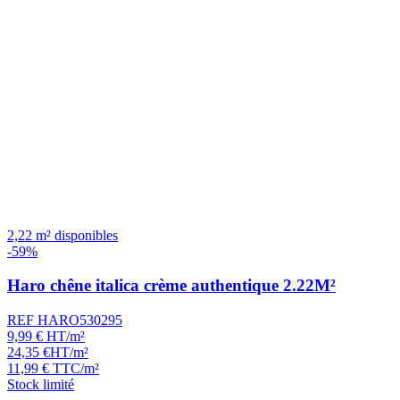
2,22 m² disponibles
-59%
Haro chêne italica crème authentique 2.22M²
REF HARO530295
9,99
€
HT/m²
24,35
€
HT/m²
11,99
€
TTC/m²
Stock limité