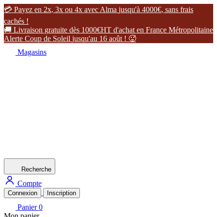

P
a
y
e
z
e
n
2
x
,
3
x
o
u
4
x
a
v
e
c
A
l
m
a
j
u
s
q
u
'
à
4
0
0
0
€
,
s
a
n
s
f
r
a
i
s
c
a
c
h
é
s
!

L
i
v
r
a
i
s
o
n
g
r
a
t
u
i
t
e
d
è
s
1
0
0
0
€
H
T
d
'
a
c
h
a
t
e
n
F
r
a
n
c
e
M
é
t
r
o
p
o
l
i
t
a
i
n
e
A
l
e
r
t
e
C
o
u
p
d
e
S
o
l
e
i
l
j
u
s
q
u
'
a
u
1
6
a
o
û
t
!

Magasins
Recherche
Compte
Connexion
Inscription
Panier
0
Mon panier