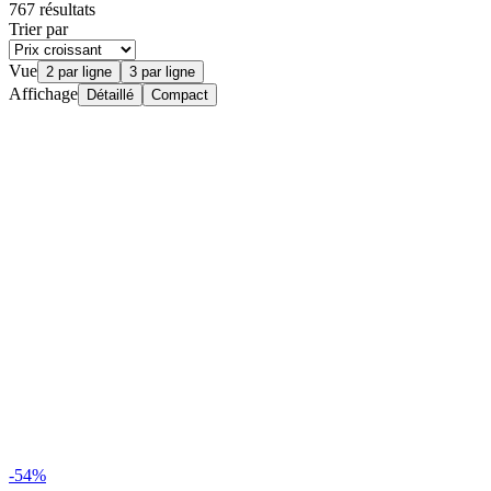
767 résultats
Trier par
Vue
2 par ligne
3 par ligne
Affichage
Détaillé
Compact
-54%