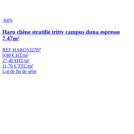
-64%
Haro chêne stratifié tritty campus duna espresso
7.47m²
REF HARO532787
9,80
€
HT/m²
27,40
€
HT/m²
11,76
€
TTC/m²
Lot de fin de série