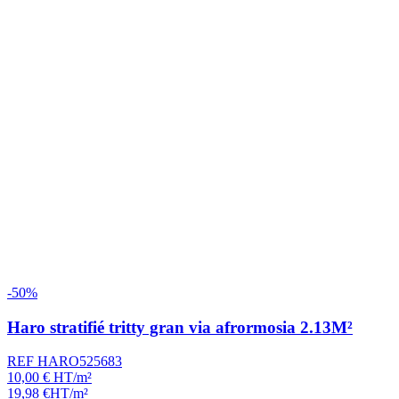
-50%
Haro stratifié tritty gran via afrormosia 2.13M²
REF HARO525683
10,00
€
HT/m²
19,98
€
HT/m²