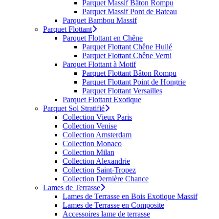
Parquet Massif Bâton Rompu
Parquet Massif Pont de Bateau
Parquet Bambou Massif
Parquet Flottant
Parquet Flottant en Chêne
Parquet Flottant Chêne Huilé
Parquet Flottant Chêne Verni
Parquet Flottant à Motif
Parquet Flottant Bâton Rompu
Parquet Flottant Point de Hongrie
Parquet Flottant Versailles
Parquet Flottant Exotique
Parquet Sol Stratifié
Collection Vieux Paris
Collection Venise
Collection Amsterdam
Collection Monaco
Collection Milan
Collection Alexandrie
Collection Saint-Tropez
Collection Dernière Chance
Lames de Terrasse
Lames de Terrasse en Bois Exotique Massif
Lames de Terrasse en Composite
Accessoires lame de terrasse