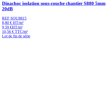
Dinachoc isolation sous-couche chantier S880 5mm
20dB
REF SOU8815
8,80
€
HT/m²
9,59
€
HT/m²
10,56
€
TTC/m²
Lot de fin de série