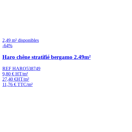
2,49 m² disponibles
-64%
Haro chêne stratifié bergamo 2.49m²
REF HARO538749
9,80
€
HT/m²
27,40
€
HT/m²
11,76
€
TTC/m²