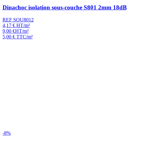
Dinachoc isolation sous-couche S801 2mm 18dB
REF SOU8012
4,17
€
HT/m²
9,00
€
HT/m²
5,00
€
TTC/m²
-8%