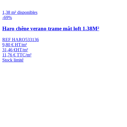
1,38 m² disponibles
-69%
Haro chêne verano trame mât loft 1.38M²
REF HARO533136
9,80
€
HT/m²
31,46
€
HT/m²
11,76
€
TTC/m²
Stock limité