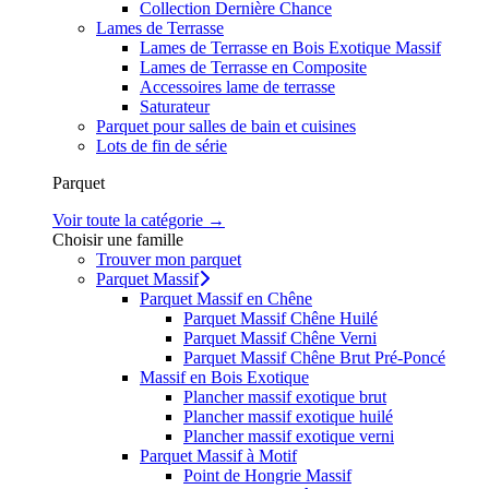
Collection Dernière Chance
Lames de Terrasse
Lames de Terrasse en Bois Exotique Massif
Lames de Terrasse en Composite
Accessoires lame de terrasse
Saturateur
Parquet pour salles de bain et cuisines
Lots de fin de série
Parquet
Voir toute la catégorie →
Choisir une famille
Trouver mon parquet
Parquet Massif
Parquet Massif en Chêne
Parquet Massif Chêne Huilé
Parquet Massif Chêne Verni
Parquet Massif Chêne Brut Pré-Poncé
Massif en Bois Exotique
Plancher massif exotique brut
Plancher massif exotique huilé
Plancher massif exotique verni
Parquet Massif à Motif
Point de Hongrie Massif