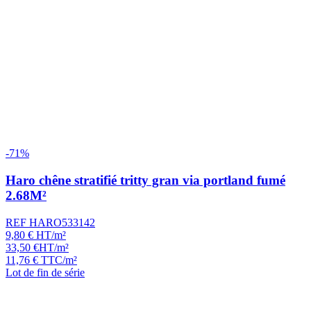
-71%
Haro chêne stratifié tritty gran via portland fumé
2.68M²
REF HARO533142
9,80
€
HT/m²
33,50
€
HT/m²
11,76
€
TTC/m²
Lot de fin de série