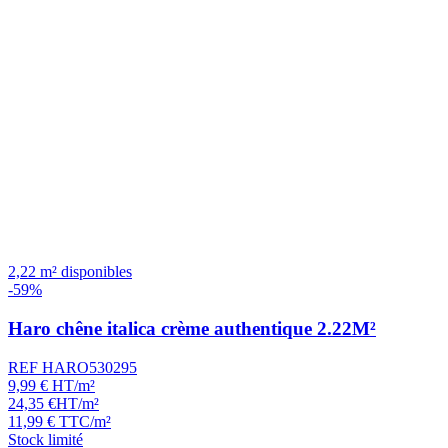
2,22 m² disponibles
-59%
Haro chêne italica crème authentique 2.22M²
REF HARO530295
9,99
€
HT/m²
24,35
€
HT/m²
11,99
€
TTC/m²
Stock limité