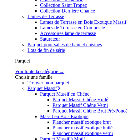
Collection Saint-Tropez
Collection Dernière Chance
Lames de Terrasse
Lames de Terrasse en Bois Exotique Massif
Lames de Terrasse en Composite
Accessoires lame de terrasse
Saturateur
Parquet pour salles de bain et cuisines
Lots de fin de série
Parquet
Voir toute la catégorie →
Choisir une famille
Trouver mon parquet
Parquet Massif
Parquet Massif en Chêne
Parquet Massif Chêne Huilé
Parquet Massif Chêne Verni
Parquet Massif Chêne Brut Pré-Poncé
Massif en Bois Exotique
Plancher massif exotique brut
Plancher massif exotique huilé
Plancher massif exotique verni
Parquet Massif à Motif