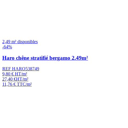
2,49 m² disponibles
-64%
Haro chêne stratifié bergamo 2.49m²
REF HARO538749
9,80
€
HT/m²
27,40
€
HT/m²
11,76
€
TTC/m²