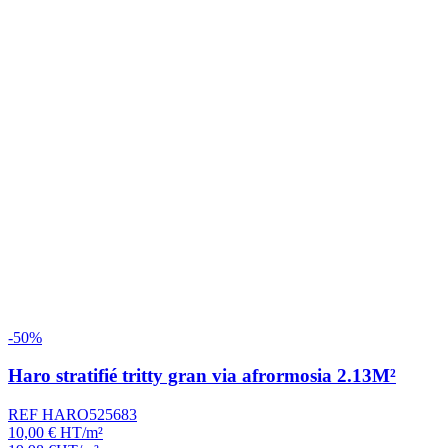
-50%
Haro stratifié tritty gran via afrormosia 2.13M²
REF HARO525683
10,00
€
HT/m²