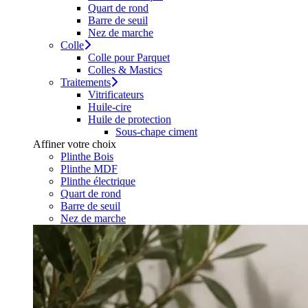
Quart de rond
Barre de seuil
Nez de marche
Colle
Colle pour Parquet
Colles & Mastics
Traitements
Vitrificateurs
Huile-cire
Huile de protection
Sous-chape ciment
Affiner votre choix
Plinthe Bois
Plinthe MDF
Plinthe électrique
Quart de rond
Barre de seuil
Nez de marche