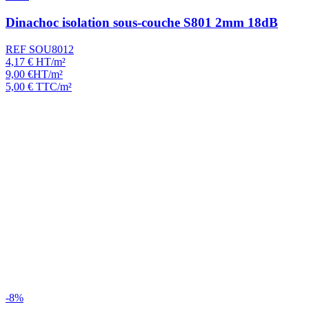
Dinachoc isolation sous-couche S801 2mm 18dB
REF SOU8012
4,17
€
HT/m²
9,00
€
HT/m²
5,00
€
TTC/m²
-8%