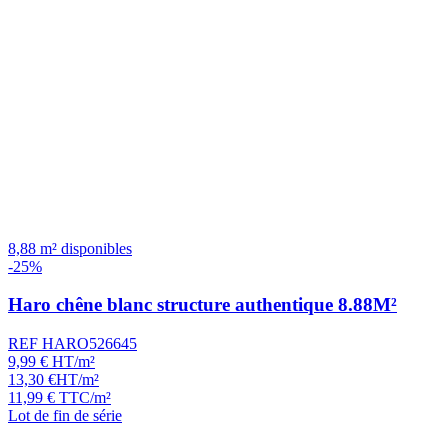
8,88 m² disponibles
-25%
Haro chêne blanc structure authentique 8.88M²
REF HARO526645
9,99
€
HT/m²
13,30
€
HT/m²
11,99
€
TTC/m²
Lot de fin de série