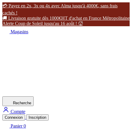

P
a
y
e
z
e
n
2
x
,
3
x
o
u
4
x
a
v
e
c
A
l
m
a
j
u
s
q
u
'
à
4
0
0
0
€
,
s
a
n
s
f
r
a
i
s
c
a
c
h
é
s
!

L
i
v
r
a
i
s
o
n
g
r
a
t
u
i
t
e
d
è
s
1
0
0
0
€
H
T
d
'
a
c
h
a
t
e
n
F
r
a
n
c
e
M
é
t
r
o
p
o
l
i
t
a
i
n
e
A
l
e
r
t
e
C
o
u
p
d
e
S
o
l
e
i
l
j
u
s
q
u
'
a
u
1
6
a
o
û
t
!

Magasins
Recherche
Compte
Connexion
Inscription
Panier
0