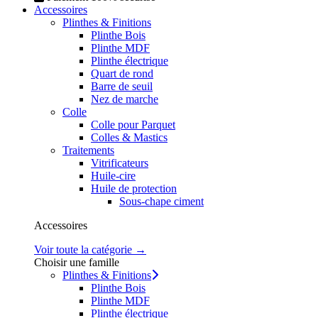
Accessoires
Plinthes & Finitions
Plinthe Bois
Plinthe MDF
Plinthe électrique
Quart de rond
Barre de seuil
Nez de marche
Colle
Colle pour Parquet
Colles & Mastics
Traitements
Vitrificateurs
Huile-cire
Huile de protection
Sous-chape ciment
Accessoires
Voir toute la catégorie →
Choisir une famille
Plinthes & Finitions
Plinthe Bois
Plinthe MDF
Plinthe électrique