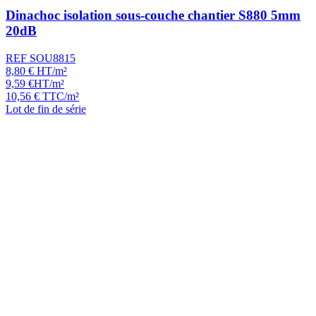
Dinachoc isolation sous-couche chantier S880 5mm
20dB
REF SOU8815
8,80
€
HT/m²
9,59
€
HT/m²
10,56
€
TTC/m²
Lot de fin de série