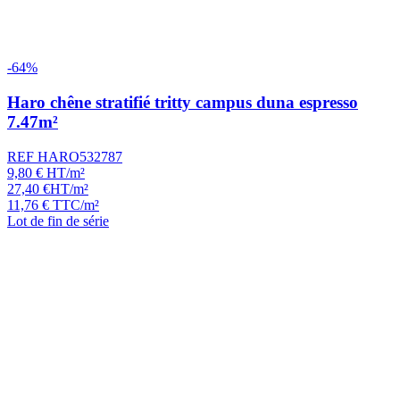
-64%
Haro chêne stratifié tritty campus duna espresso
7.47m²
REF HARO532787
9,80
€
HT/m²
27,40
€
HT/m²
11,76
€
TTC/m²
Lot de fin de série