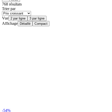
768 résultats
Trier par
Vue
2 par ligne
3 par ligne
Affichage
Détaillé
Compact
-54%