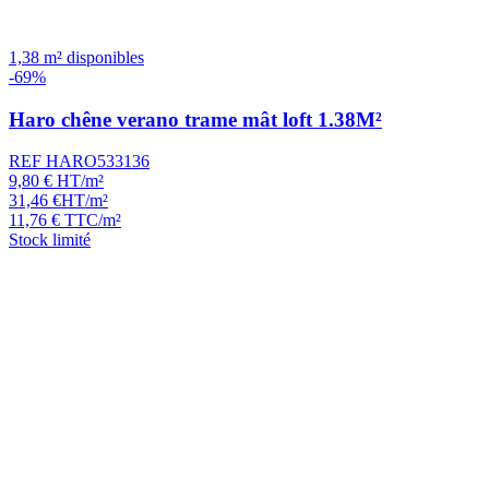
1,38 m² disponibles
-69%
Haro chêne verano trame mât loft 1.38M²
REF HARO533136
9,80
€
HT/m²
31,46
€
HT/m²
11,76
€
TTC/m²
Stock limité