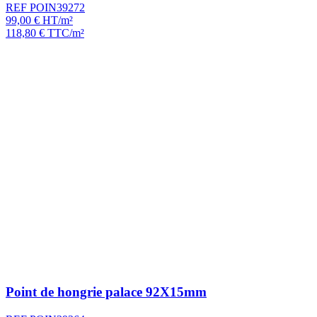
REF POIN39272
99,00
€
HT/m²
118,80
€
TTC/m²
Point de hongrie palace 92X15mm