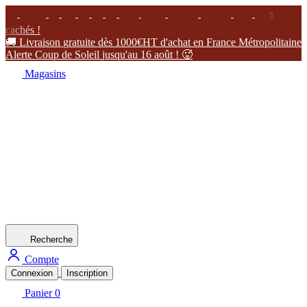

L
i
v
r
a
i
s
o
n
g
r
a
t
u
i
t
e
d
è
s
1
0
0
0
€
H
T
A
l
e
r
t
e
C
o
u
p
d
e
S
o
l
e
i
l
j
u
s
q
u
'
a
u
1
6
a
o
û
t
!

Magasins
Recherche
Compte
Connexion
Inscription
Panier
0