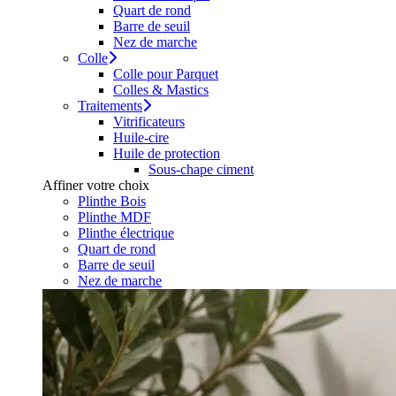
Quart de rond
Barre de seuil
Nez de marche
Colle
Colle pour Parquet
Colles & Mastics
Traitements
Vitrificateurs
Huile-cire
Huile de protection
Sous-chape ciment
Affiner votre choix
Plinthe Bois
Plinthe MDF
Plinthe électrique
Quart de rond
Barre de seuil
Nez de marche