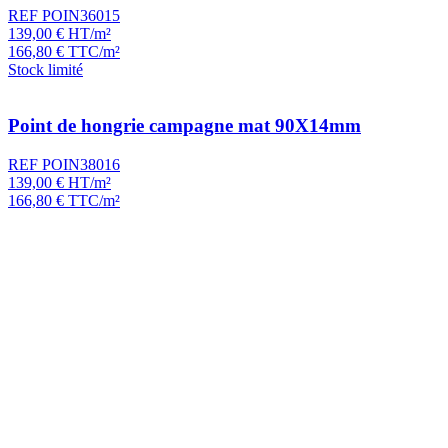
REF POIN36015
139,00
€
HT/m²
166,80
€
TTC/m²
Stock limité
Point de hongrie campagne mat 90X14mm
REF POIN38016
139,00
€
HT/m²
166,80
€
TTC/m²