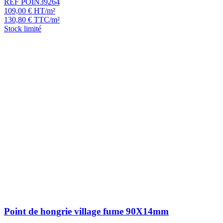
REF POIN39264
109,00
€
HT/m²
130,80
€
TTC/m²
Stock limité
Point de hongrie village fume 90X14mm