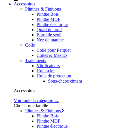
Accessoires
Plinthes & Finitions
Plinthe Bois
Plinthe MDF
Plinthe électrique
Quart de rond
Barre de seuil
Nez de marche
Colle
Colle pour Parquet
Colles & Mastics
Traitements
Vitrificateurs
Huile-cire
Huile de protection
Sous-chape ciment
Accessoires
Voir toute la catégorie →
Choisir une famille
Plinthes & Finitions
Plinthe Bois
Plinthe MDF
Plinthe électrique