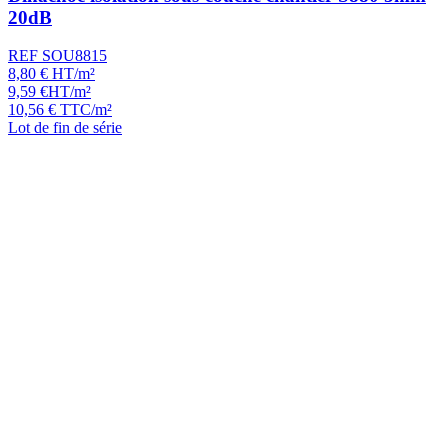
20dB
REF SOU8815
8,80
€
HT/m²
9,59
€
HT/m²
10,56
€
TTC/m²
Lot de fin de série