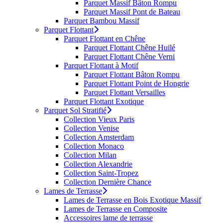
Parquet Massif Bâton Rompu
Parquet Massif Pont de Bateau
Parquet Bambou Massif
Parquet Flottant
Parquet Flottant en Chêne
Parquet Flottant Chêne Huilé
Parquet Flottant Chêne Verni
Parquet Flottant à Motif
Parquet Flottant Bâton Rompu
Parquet Flottant Point de Hongrie
Parquet Flottant Versailles
Parquet Flottant Exotique
Parquet Sol Stratifié
Collection Vieux Paris
Collection Venise
Collection Amsterdam
Collection Monaco
Collection Milan
Collection Alexandrie
Collection Saint-Tropez
Collection Dernière Chance
Lames de Terrasse
Lames de Terrasse en Bois Exotique Massif
Lames de Terrasse en Composite
Accessoires lame de terrasse