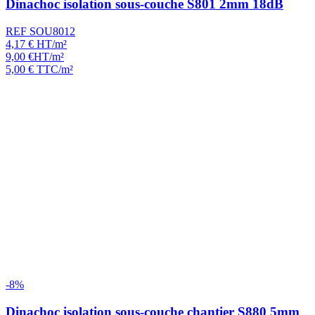
Dinachoc isolation sous-couche S801 2mm 18dB
REF SOU8012
4,17
€
HT/m²
9,00
€
HT/m²
5,00
€
TTC/m²
-8%
Dinachoc isolation sous-couche chantier S880 5mm