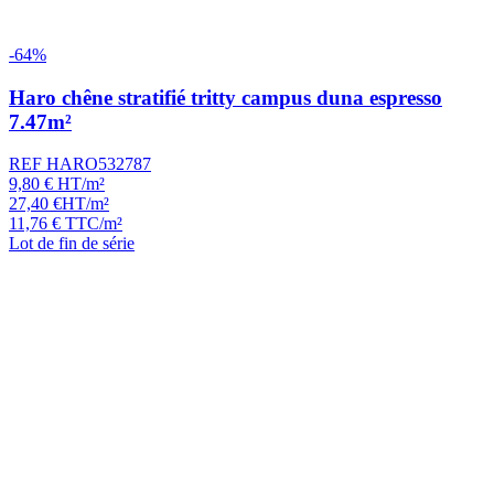
-64%
Haro chêne stratifié tritty campus duna espresso
7.47m²
REF HARO532787
9,80
€
HT/m²
27,40
€
HT/m²
11,76
€
TTC/m²
Lot de fin de série