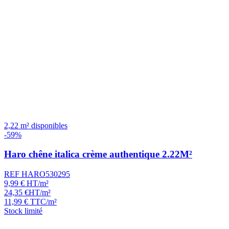
2,22 m² disponibles
-59%
Haro chêne italica crème authentique 2.22M²
REF HARO530295
9,99
€
HT/m²
24,35
€
HT/m²
11,99
€
TTC/m²
Stock limité