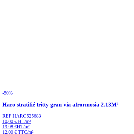
-50%
Haro stratifié tritty gran via afrormosia 2.13M²
REF HARO525683
10,00
€
HT/m²
19,98
€
HT/m²
12,00
€
TTC/m²