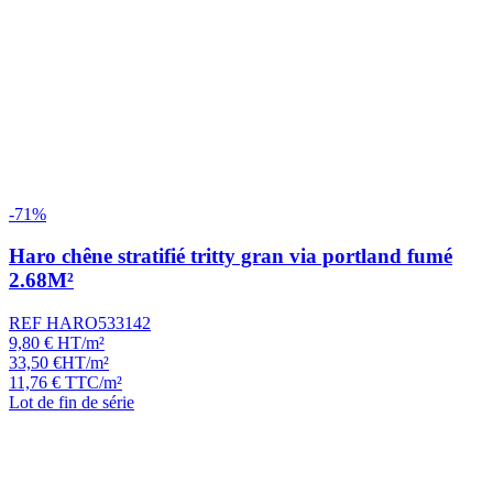
-71%
Haro chêne stratifié tritty gran via portland fumé
2.68M²
REF HARO533142
9,80
€
HT/m²
33,50
€
HT/m²
11,76
€
TTC/m²
Lot de fin de série