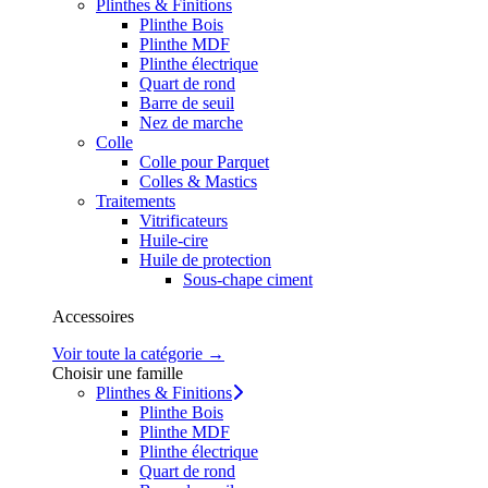
Plinthes & Finitions
Plinthe Bois
Plinthe MDF
Plinthe électrique
Quart de rond
Barre de seuil
Nez de marche
Colle
Colle pour Parquet
Colles & Mastics
Traitements
Vitrificateurs
Huile-cire
Huile de protection
Sous-chape ciment
Accessoires
Voir toute la catégorie →
Choisir une famille
Plinthes & Finitions
Plinthe Bois
Plinthe MDF
Plinthe électrique
Quart de rond