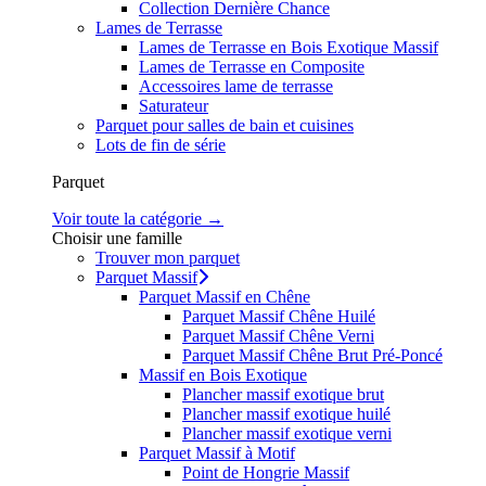
Collection Dernière Chance
Lames de Terrasse
Lames de Terrasse en Bois Exotique Massif
Lames de Terrasse en Composite
Accessoires lame de terrasse
Saturateur
Parquet pour salles de bain et cuisines
Lots de fin de série
Parquet
Voir toute la catégorie →
Choisir une famille
Trouver mon parquet
Parquet Massif
Parquet Massif en Chêne
Parquet Massif Chêne Huilé
Parquet Massif Chêne Verni
Parquet Massif Chêne Brut Pré-Poncé
Massif en Bois Exotique
Plancher massif exotique brut
Plancher massif exotique huilé
Plancher massif exotique verni
Parquet Massif à Motif
Point de Hongrie Massif