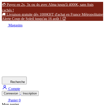

P
a
y
e
z
e
n
2
x
,
3
x
o
u
4
x
a
v
e
c
A
l
m
a
j
u
s
q
u
'
à
4
0
0
0
€
,
s
a
n
s
f
r
a
i
s
c
a
c
h
é
s
!

L
i
v
r
a
i
s
o
n
g
r
a
t
u
i
t
e
d
è
s
1
0
0
0
€
H
T
d
'
a
c
h
a
t
e
n
F
r
a
n
c
e
M
é
t
r
o
p
o
l
i
t
a
i
n
e
A
l
e
r
t
e
C
o
u
p
d
e
S
o
l
e
i
l
j
u
s
q
u
'
a
u
1
6
a
o
û
t
!

Magasins
Recherche
Compte
Connexion
Inscription
Panier
0
Mon panier