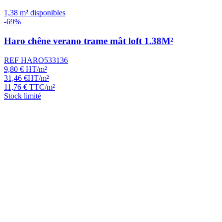
1,38 m² disponibles
-69%
Haro chêne verano trame mât loft 1.38M²
REF HARO533136
9,80
€
HT/m²
31,46
€
HT/m²
11,76
€
TTC/m²
Stock limité