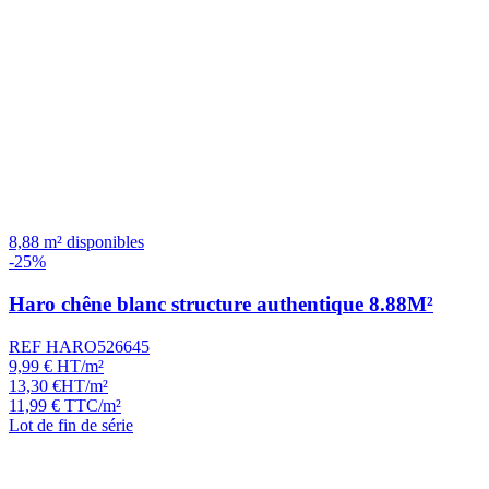
8,88 m² disponibles
-25%
Haro chêne blanc structure authentique 8.88M²
REF HARO526645
9,99
€
HT/m²
13,30
€
HT/m²
11,99
€
TTC/m²
Lot de fin de série