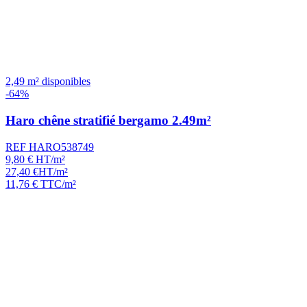
2,49 m² disponibles
-64%
Haro chêne stratifié bergamo 2.49m²
REF HARO538749
9,80
€
HT/m²
27,40
€
HT/m²
11,76
€
TTC/m²