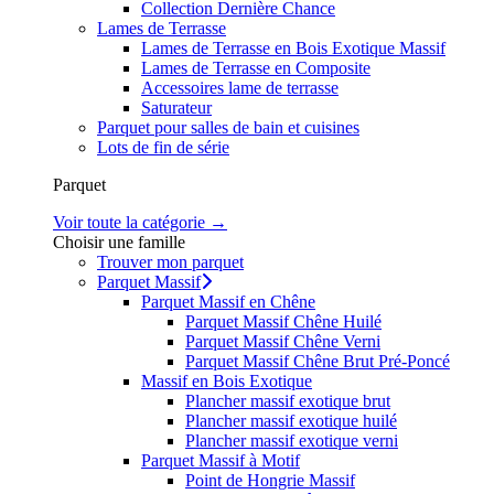
Collection Dernière Chance
Lames de Terrasse
Lames de Terrasse en Bois Exotique Massif
Lames de Terrasse en Composite
Accessoires lame de terrasse
Saturateur
Parquet pour salles de bain et cuisines
Lots de fin de série
Parquet
Voir toute la catégorie →
Choisir une famille
Trouver mon parquet
Parquet Massif
Parquet Massif en Chêne
Parquet Massif Chêne Huilé
Parquet Massif Chêne Verni
Parquet Massif Chêne Brut Pré-Poncé
Massif en Bois Exotique
Plancher massif exotique brut
Plancher massif exotique huilé
Plancher massif exotique verni
Parquet Massif à Motif
Point de Hongrie Massif