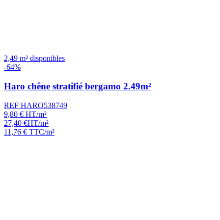
2,49 m² disponibles
-64%
Haro chêne stratifié bergamo 2.49m²
REF HARO538749
9,80
€
HT/m²
27,40
€
HT/m²
11,76
€
TTC/m²