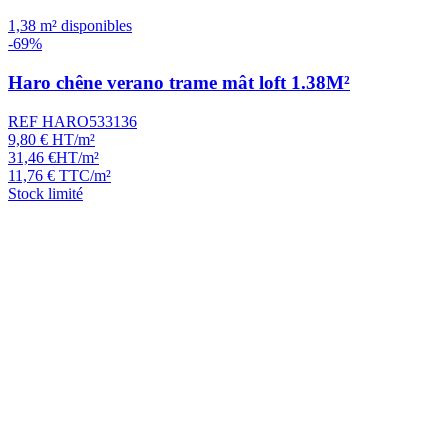
1,38 m² disponibles
-69%
Haro chêne verano trame mât loft 1.38M²
REF HARO533136
9,80
€
HT/m²
31,46
€
HT/m²
11,76
€
TTC/m²
Stock limité