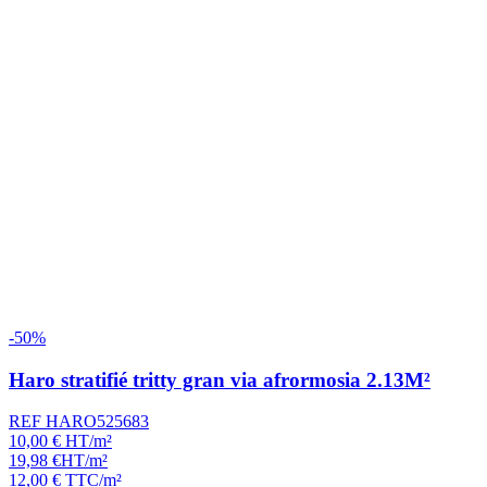
-50%
Haro stratifié tritty gran via afrormosia 2.13M²
REF HARO525683
10,00
€
HT/m²
19,98
€
HT/m²
12,00
€
TTC/m²