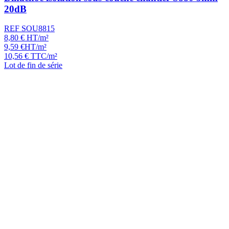
20dB
REF SOU8815
8,80
€
HT/m²
9,59
€
HT/m²
10,56
€
TTC/m²
Lot de fin de série