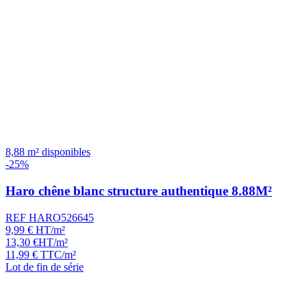
8,88 m² disponibles
-25%
Haro chêne blanc structure authentique 8.88M²
REF HARO526645
9,99
€
HT/m²
13,30
€
HT/m²
11,99
€
TTC/m²
Lot de fin de série