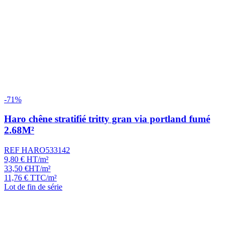
-71%
Haro chêne stratifié tritty gran via portland fumé
2.68M²
REF HARO533142
9,80
€
HT/m²
33,50
€
HT/m²
11,76
€
TTC/m²
Lot de fin de série