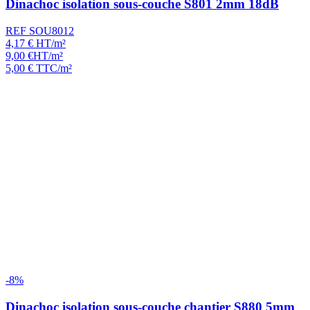
Dinachoc isolation sous-couche S801 2mm 18dB
REF SOU8012
4,17
€
HT/m²
9,00
€
HT/m²
5,00
€
TTC/m²
-8%
Dinachoc isolation sous-couche chantier S880 5mm