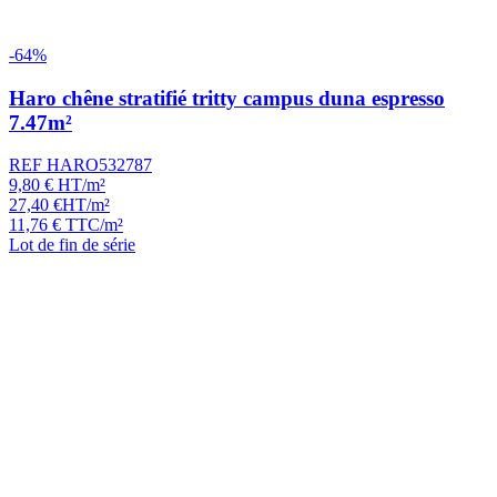
-64%
Haro chêne stratifié tritty campus duna espresso
7.47m²
REF HARO532787
9,80
€
HT/m²
27,40
€
HT/m²
11,76
€
TTC/m²
Lot de fin de série