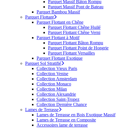
Parquet Massif Bâton Rompu
Parquet Massif Pont de Bateau
Parquet Bambou Massif
Parquet Flottant
Parquet Flottant en Chêne
Parquet Flottant Chêne Huilé
Parquet Flottant Chêne Verni
Parquet Flottant à Motif
Parquet Flottant Bâton Rompu
Parquet Flottant Point de Hongrie
Parquet Flottant Versailles
Parquet Flottant Exotique
Parquet Sol Stratifié
Collection Vieux Paris
Collection Venise
Collection Amsterdam
Collection Monaco
Collection Milan
Collection Alexandrie
Collection Saint-Tropez
Collection Dernière Chance
Lames de Terrasse
Lames de Terrasse en Bois Exotique Massif
Lames de Terrasse en Composite
Accessoires lame de terrasse