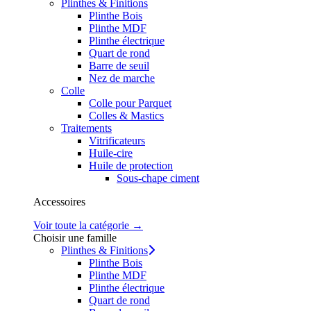
Plinthes & Finitions
Plinthe Bois
Plinthe MDF
Plinthe électrique
Quart de rond
Barre de seuil
Nez de marche
Colle
Colle pour Parquet
Colles & Mastics
Traitements
Vitrificateurs
Huile-cire
Huile de protection
Sous-chape ciment
Accessoires
Voir toute la catégorie →
Choisir une famille
Plinthes & Finitions
Plinthe Bois
Plinthe MDF
Plinthe électrique
Quart de rond