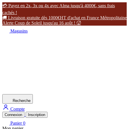

P
a
y
e
z
e
n
2
x
,
3
x
o
u
4
x
a
v
e
c
A
l
m
a
j
u
s
q
u
'
à
4
0
0
0
€
,
s
a
n
s
f
r
a
i
s
c
a
c
h
é
s
!

L
i
v
r
a
i
s
o
n
g
r
a
t
u
i
t
e
d
è
s
1
0
0
0
€
H
T
d
'
a
c
h
a
t
e
n
F
r
a
n
c
e
M
é
t
r
o
p
o
l
i
t
a
i
n
e
A
l
e
r
t
e
C
o
u
p
d
e
S
o
l
e
i
l
j
u
s
q
u
'
a
u
1
6
a
o
û
t
!

Magasins
Recherche
Compte
Connexion
Inscription
Panier
0
Mon panier