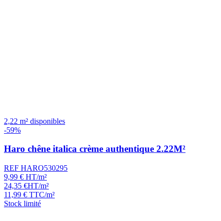
2,22 m² disponibles
-59%
Haro chêne italica crème authentique 2.22M²
REF HARO530295
9,99
€
HT/m²
24,35
€
HT/m²
11,99
€
TTC/m²
Stock limité