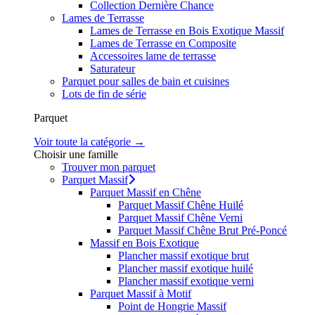
Collection Dernière Chance
Lames de Terrasse
Lames de Terrasse en Bois Exotique Massif
Lames de Terrasse en Composite
Accessoires lame de terrasse
Saturateur
Parquet pour salles de bain et cuisines
Lots de fin de série
Parquet
Voir toute la catégorie →
Choisir une famille
Trouver mon parquet
Parquet Massif
Parquet Massif en Chêne
Parquet Massif Chêne Huilé
Parquet Massif Chêne Verni
Parquet Massif Chêne Brut Pré-Poncé
Massif en Bois Exotique
Plancher massif exotique brut
Plancher massif exotique huilé
Plancher massif exotique verni
Parquet Massif à Motif
Point de Hongrie Massif