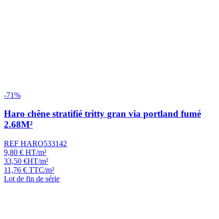
-71%
Haro chêne stratifié tritty gran via portland fumé
2.68M²
REF HARO533142
9,80
€
HT/m²
33,50
€
HT/m²
11,76
€
TTC/m²
Lot de fin de série