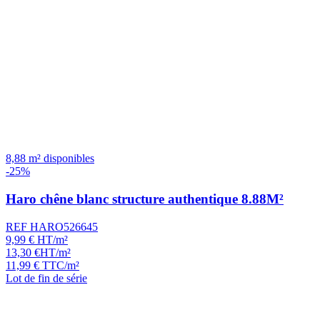
8,88 m² disponibles
-25%
Haro chêne blanc structure authentique 8.88M²
REF HARO526645
9,99
€
HT/m²
13,30
€
HT/m²
11,99
€
TTC/m²
Lot de fin de série