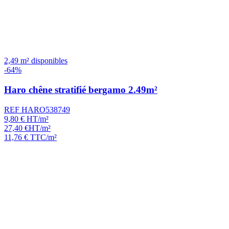
2,49 m² disponibles
-64%
Haro chêne stratifié bergamo 2.49m²
REF HARO538749
9,80
€
HT/m²
27,40
€
HT/m²
11,76
€
TTC/m²