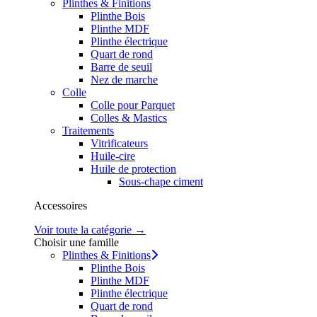
Plinthes & Finitions
Plinthe Bois
Plinthe MDF
Plinthe électrique
Quart de rond
Barre de seuil
Nez de marche
Colle
Colle pour Parquet
Colles & Mastics
Traitements
Vitrificateurs
Huile-cire
Huile de protection
Sous-chape ciment
Accessoires
Voir toute la catégorie →
Choisir une famille
Plinthes & Finitions
Plinthe Bois
Plinthe MDF
Plinthe électrique
Quart de rond