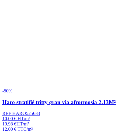
-50%
Haro stratifié tritty gran via afrormosia 2.13M²
REF HARO525683
10,00
€
HT/m²
19,98
€
HT/m²
12,00
€
TTC/m²