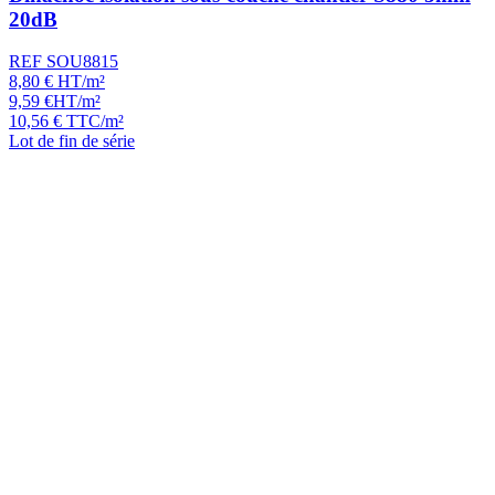
20dB
REF SOU8815
8,80
€
HT/m²
9,59
€
HT/m²
10,56
€
TTC/m²
Lot de fin de série