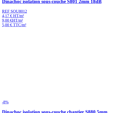
Dinachoc isolation sous-couche S801 2mm 18dB
REF SOU8012
4,17
€
HT/m²
9,00
€
HT/m²
5,00
€
TTC/m²
-8%
Dinachoc isolation sous-couche chantier S880 5mm