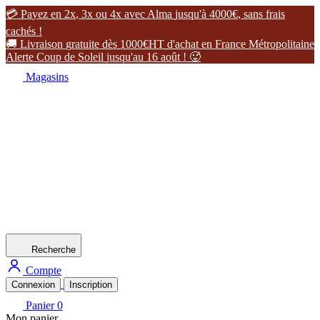

P
a
y
e
z
e
n
2
x
,
3
x
o
u
4
x
a
v
e
c
A
l
m
a
j
u
s
q
u
'
à
4
0
0
0
€
,
s
a
n
s
f
r
a
i
s
c
a
c
h
é
s
!

L
i
v
r
a
i
s
o
n
g
r
a
t
u
i
t
e
d
è
s
1
0
0
0
€
H
T
d
'
a
c
h
a
t
e
n
F
r
a
n
c
e
M
é
t
r
o
p
o
l
i
t
a
i
n
e
A
l
e
r
t
e
C
o
u
p
d
e
S
o
l
e
i
l
j
u
s
q
u
'
a
u
1
6
a
o
û
t
!

Magasins
Recherche
Compte
Connexion
Inscription
Panier
0
Mon panier