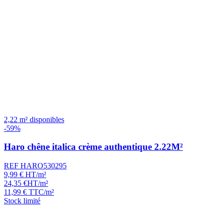
2,22 m² disponibles
-59%
Haro chêne italica crème authentique 2.22M²
REF HARO530295
9,99
€
HT/m²
24,35
€
HT/m²
11,99
€
TTC/m²
Stock limité