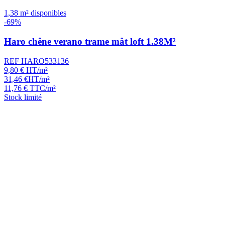
1,38 m² disponibles
-69%
Haro chêne verano trame mât loft 1.38M²
REF HARO533136
9,80
€
HT/m²
31,46
€
HT/m²
11,76
€
TTC/m²
Stock limité