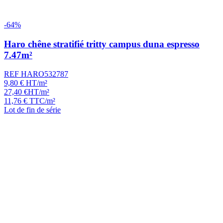
-64%
Haro chêne stratifié tritty campus duna espresso
7.47m²
REF HARO532787
9,80
€
HT/m²
27,40
€
HT/m²
11,76
€
TTC/m²
Lot de fin de série