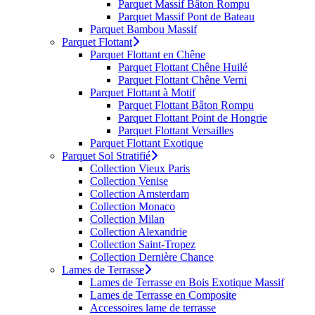
Parquet Massif Bâton Rompu
Parquet Massif Pont de Bateau
Parquet Bambou Massif
Parquet Flottant
Parquet Flottant en Chêne
Parquet Flottant Chêne Huilé
Parquet Flottant Chêne Verni
Parquet Flottant à Motif
Parquet Flottant Bâton Rompu
Parquet Flottant Point de Hongrie
Parquet Flottant Versailles
Parquet Flottant Exotique
Parquet Sol Stratifié
Collection Vieux Paris
Collection Venise
Collection Amsterdam
Collection Monaco
Collection Milan
Collection Alexandrie
Collection Saint-Tropez
Collection Dernière Chance
Lames de Terrasse
Lames de Terrasse en Bois Exotique Massif
Lames de Terrasse en Composite
Accessoires lame de terrasse