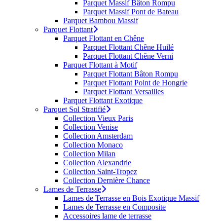
Parquet Massif Bâton Rompu
Parquet Massif Pont de Bateau
Parquet Bambou Massif
Parquet Flottant
Parquet Flottant en Chêne
Parquet Flottant Chêne Huilé
Parquet Flottant Chêne Verni
Parquet Flottant à Motif
Parquet Flottant Bâton Rompu
Parquet Flottant Point de Hongrie
Parquet Flottant Versailles
Parquet Flottant Exotique
Parquet Sol Stratifié
Collection Vieux Paris
Collection Venise
Collection Amsterdam
Collection Monaco
Collection Milan
Collection Alexandrie
Collection Saint-Tropez
Collection Dernière Chance
Lames de Terrasse
Lames de Terrasse en Bois Exotique Massif
Lames de Terrasse en Composite
Accessoires lame de terrasse