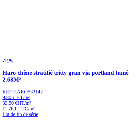
-71%
Haro chêne stratifié tritty gran via portland fumé
2.68M²
REF HARO533142
9,80
€
HT/m²
33,50
€
HT/m²
11,76
€
TTC/m²
Lot de fin de série