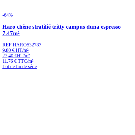
-64%
Haro chêne stratifié tritty campus duna espresso
7.47m²
REF HARO532787
9,80
€
HT/m²
27,40
€
HT/m²
11,76
€
TTC/m²
Lot de fin de série