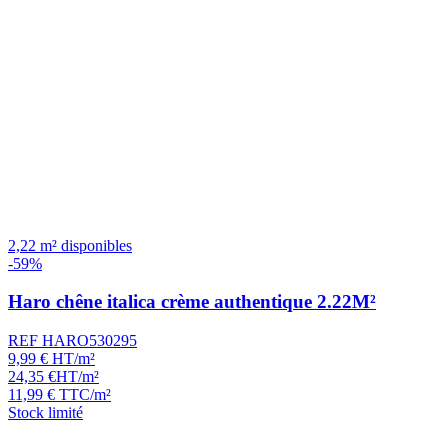
2,22 m² disponibles
-59%
Haro chêne italica crème authentique 2.22M²
REF HARO530295
9,99
€
HT/m²
24,35
€
HT/m²
11,99
€
TTC/m²
Stock limité