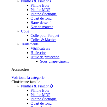
Plinthes & Finitions
Plinthe Bois
Plinthe MDF
Plinthe électrique
Quart de rond
Barre de seuil
Nez de marche
Colle
Colle pour Parquet
Colles & Mastics
Traitements
Vitrificateurs
Huile-cire
Huile de protection
Sous-chape ciment
Accessoires
Voir toute la catégorie →
Choisir une famille
Plinthes & Finitions
Plinthe Bois
Plinthe MDF
Plinthe électrique
Quart de rond