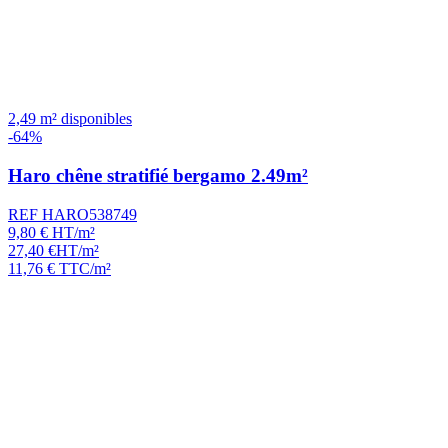
2,49 m² disponibles
-64%
Haro chêne stratifié bergamo 2.49m²
REF HARO538749
9,80
€
HT/m²
27,40
€
HT/m²
11,76
€
TTC/m²