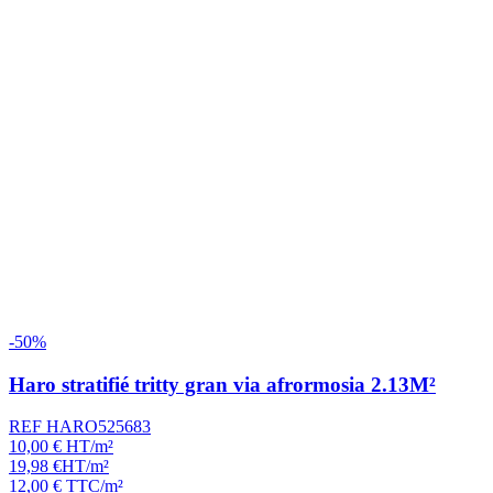
-50%
Haro stratifié tritty gran via afrormosia 2.13M²
REF HARO525683
10,00
€
HT/m²
19,98
€
HT/m²
12,00
€
TTC/m²