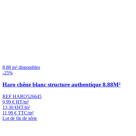
8,88 m² disponibles
-25%
Haro chêne blanc structure authentique 8.88M²
REF HARO526645
9,99
€
HT/m²
13,30
€
HT/m²
11,99
€
TTC/m²
Lot de fin de série