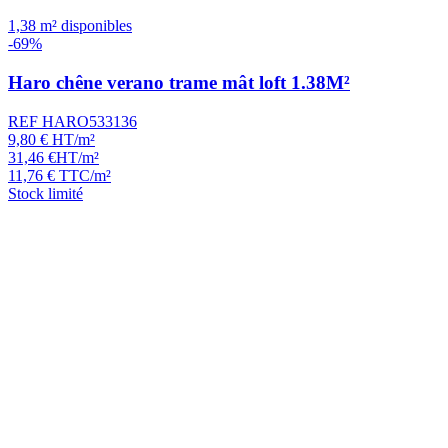
1,38 m² disponibles
-69%
Haro chêne verano trame mât loft 1.38M²
REF HARO533136
9,80
€
HT/m²
31,46
€
HT/m²
11,76
€
TTC/m²
Stock limité