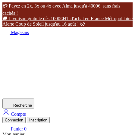

P
a
y
e
z
e
n
2
x
,
3
x
o
u
4
x
a
v
e
c
A
l
m
a
j
u
s
q
u
'
à
4
0
0
0
€
,
s
a
n
s
f
r
a
i
s
c
a
c
h
é
s
!

L
i
v
r
a
i
s
o
n
g
r
a
t
u
i
t
e
d
è
s
1
0
0
0
€
H
T
d
'
a
c
h
a
t
e
n
F
r
a
n
c
e
M
é
t
r
o
p
o
l
i
t
a
i
n
e
A
l
e
r
t
e
C
o
u
p
d
e
S
o
l
e
i
l
j
u
s
q
u
'
a
u
1
6
a
o
û
t
!

Magasins
Recherche
Compte
Connexion
Inscription
Panier
0
Mon panier