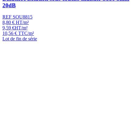
20dB
REF SOU8815
8,80
€
HT/m²
9,59
€
HT/m²
10,56
€
TTC/m²
Lot de fin de série