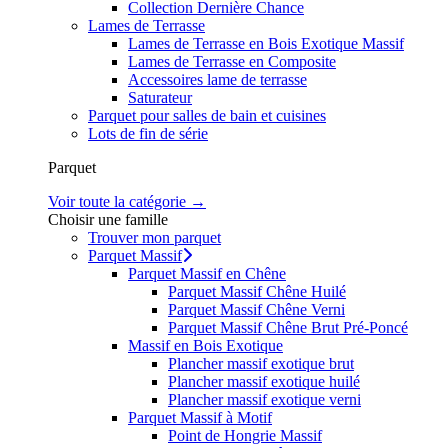
Collection Dernière Chance
Lames de Terrasse
Lames de Terrasse en Bois Exotique Massif
Lames de Terrasse en Composite
Accessoires lame de terrasse
Saturateur
Parquet pour salles de bain et cuisines
Lots de fin de série
Parquet
Voir toute la catégorie →
Choisir une famille
Trouver mon parquet
Parquet Massif
Parquet Massif en Chêne
Parquet Massif Chêne Huilé
Parquet Massif Chêne Verni
Parquet Massif Chêne Brut Pré-Poncé
Massif en Bois Exotique
Plancher massif exotique brut
Plancher massif exotique huilé
Plancher massif exotique verni
Parquet Massif à Motif
Point de Hongrie Massif