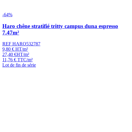
-64%
Haro chêne stratifié tritty campus duna espresso
7.47m²
REF HARO532787
9,80
€
HT/m²
27,40
€
HT/m²
11,76
€
TTC/m²
Lot de fin de série