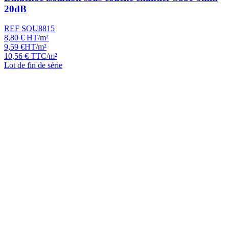
20dB
REF SOU8815
8,80
€
HT/m²
9,59
€
HT/m²
10,56
€
TTC/m²
Lot de fin de série