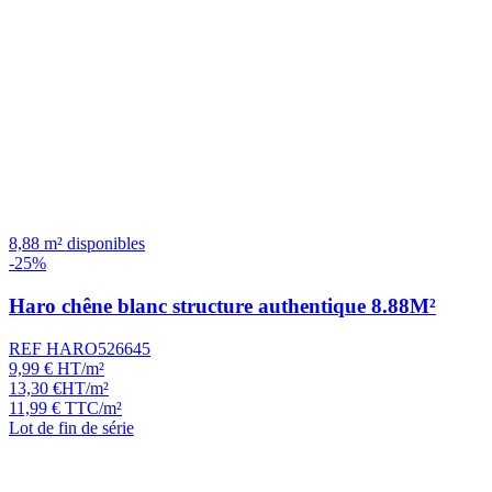
8,88 m² disponibles
-25%
Haro chêne blanc structure authentique 8.88M²
REF HARO526645
9,99
€
HT/m²
13,30
€
HT/m²
11,99
€
TTC/m²
Lot de fin de série