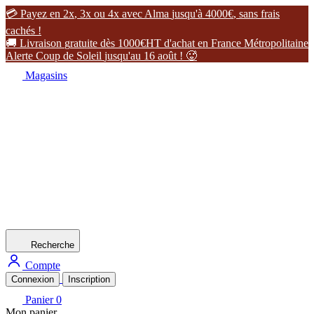

P
a
y
e
z
e
n
2
x
,
3
x
o
u
4
x
a
v
e
c
A
l
m
a
j
u
s
q
u
'
à
4
0
0
0
€
,
s
a
n
s
f
r
a
i
s
c
a
c
h
é
s
!

L
i
v
r
a
i
s
o
n
g
r
a
t
u
i
t
e
d
è
s
1
0
0
0
€
H
T
d
'
a
c
h
a
t
e
n
F
r
a
n
c
e
M
é
t
r
o
p
o
l
i
t
a
i
n
e
A
l
e
r
t
e
C
o
u
p
d
e
S
o
l
e
i
l
j
u
s
q
u
'
a
u
1
6
a
o
û
t
!

Magasins
Recherche
Compte
Connexion
Inscription
Panier
0
Mon panier