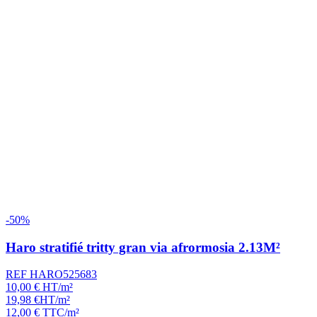
-50%
Haro stratifié tritty gran via afrormosia 2.13M²
REF HARO525683
10,00
€
HT/m²
19,98
€
HT/m²
12,00
€
TTC/m²