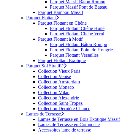
Parquet Massif Bâton Rompu
Parquet Massif Pont de Bateau
Parquet Bambou Massif
Parquet Flottant
Parquet Flottant en Chêne
Parquet Flottant Chêne Huilé
Parquet Flottant Chêne Verni
Parquet Flottant à Motif
Parquet Flottant Bâton Rompu
Parquet Flottant Point de Hongrie
Parquet Flottant Versailles
Parquet Flottant Exotique
Parquet Sol Stratifié
Collection Vieux Paris
Collection Venise
Collection Amsterdam
Collection Monaco
Collection Milan
Collection Alexandrie
Collection Saint-Tropez
Collection Dernière Chance
Lames de Terrasse
Lames de Terrasse en Bois Exotique Massif
Lames de Terrasse en Composite
Accessoires lame de terrasse