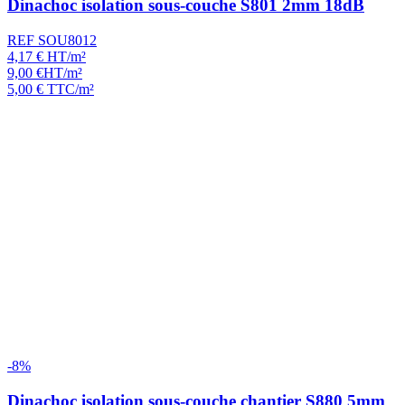
Dinachoc isolation sous-couche S801 2mm 18dB
REF SOU8012
4,17
€
HT/m²
9,00
€
HT/m²
5,00
€
TTC/m²
-8%
Dinachoc isolation sous-couche chantier S880 5mm