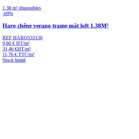
1,38 m² disponibles
-69%
Haro chêne verano trame mât loft 1.38M²
REF HARO533136
9,80
€
HT/m²
31,46
€
HT/m²
11,76
€
TTC/m²
Stock limité