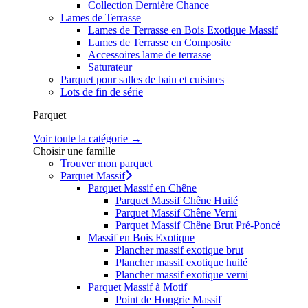
Collection Dernière Chance
Lames de Terrasse
Lames de Terrasse en Bois Exotique Massif
Lames de Terrasse en Composite
Accessoires lame de terrasse
Saturateur
Parquet pour salles de bain et cuisines
Lots de fin de série
Parquet
Voir toute la catégorie →
Choisir une famille
Trouver mon parquet
Parquet Massif
Parquet Massif en Chêne
Parquet Massif Chêne Huilé
Parquet Massif Chêne Verni
Parquet Massif Chêne Brut Pré-Poncé
Massif en Bois Exotique
Plancher massif exotique brut
Plancher massif exotique huilé
Plancher massif exotique verni
Parquet Massif à Motif
Point de Hongrie Massif