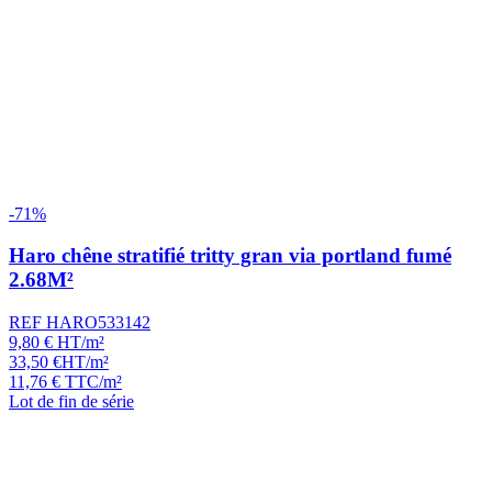
-71%
Haro chêne stratifié tritty gran via portland fumé
2.68M²
REF HARO533142
9,80
€
HT/m²
33,50
€
HT/m²
11,76
€
TTC/m²
Lot de fin de série