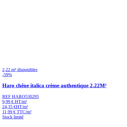
2,22 m² disponibles
-59%
Haro chêne italica crème authentique 2.22M²
REF HARO530295
9,99
€
HT/m²
24,35
€
HT/m²
11,99
€
TTC/m²
Stock limité