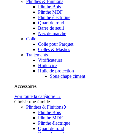
Plinthes & Finitions
Plinthe Bois
Plinthe MDF
Plinthe électrique
Quart de rond
Barre de seuil
Nez de marche
Colle
Colle pour Parquet
Colles & Mastics
Traitements
Vitrificateurs
Huile-cire
Huile de protection
Sous-chape ciment
Accessoires
Voir toute la catégorie →
Choisir une famille
Plinthes & Finitions
Plinthe Bois
Plinthe MDF
Plinthe électrique
Quart de rond