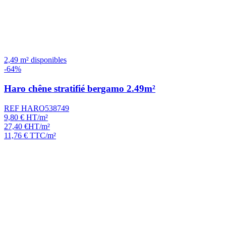
2,49 m² disponibles
-64%
Haro chêne stratifié bergamo 2.49m²
REF HARO538749
9,80
€
HT/m²
27,40
€
HT/m²
11,76
€
TTC/m²