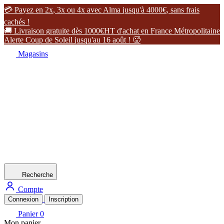

P
a
y
e
z
e
n
2
x
,
3
x
o
u
4
x
a
v
e
c
A
l
m
a
j
u
s
q
u
'
à
4
0
0
0
€
,
s
a
n
s
f
r
a
i
s
c
a
c
h
é
s
!

L
i
v
r
a
i
s
o
n
g
r
a
t
u
i
t
e
d
è
s
1
0
0
0
€
H
T
d
'
a
c
h
a
t
e
n
F
r
a
n
c
e
M
é
t
r
o
p
o
l
i
t
a
i
n
e
A
l
e
r
t
e
C
o
u
p
d
e
S
o
l
e
i
l
j
u
s
q
u
'
a
u
1
6
a
o
û
t
!

Magasins
Recherche
Compte
Connexion
Inscription
Panier
0
Mon panier