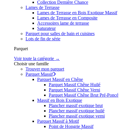
Collection Dernière Chance
Lames de Terrasse
Lames de Terrasse en Bois Exotique Massif
Lames de Terrasse en Composite
Accessoires lame de terrasse
Saturateur
Parquet pour salles de bain et cuisines
Lots de fin de série
Parquet
Voir toute la catégorie →
Choisir une famille
Trouver mon parquet
Parquet Massif
Parquet Massif en Chêne
Parquet Massif Chêne Huilé
Parquet Massif Chêne Verni
Parquet Massif Chêne Brut Pré-Poncé
Massif en Bois Exotique
Plancher massif exotique brut
Plancher massif exotique huilé
Plancher massif exotique verni
Parquet Massif à Motif
Point de Hongrie Massif