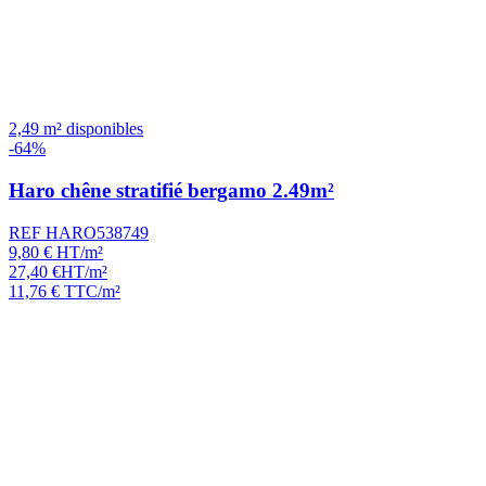
2,49 m² disponibles
-64%
Haro chêne stratifié bergamo 2.49m²
REF HARO538749
9,80
€
HT/m²
27,40
€
HT/m²
11,76
€
TTC/m²