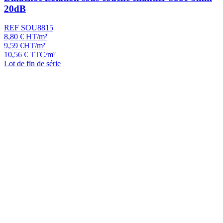
20dB
REF SOU8815
8,80
€
HT/m²
9,59
€
HT/m²
10,56
€
TTC/m²
Lot de fin de série