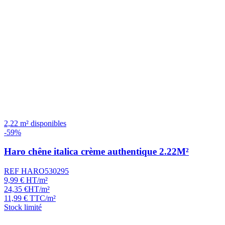
2,22 m² disponibles
-59%
Haro chêne italica crème authentique 2.22M²
REF HARO530295
9,99
€
HT/m²
24,35
€
HT/m²
11,99
€
TTC/m²
Stock limité