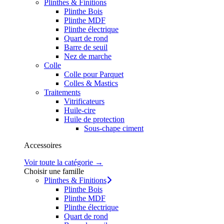
Plinthes & Finitions
Plinthe Bois
Plinthe MDF
Plinthe électrique
Quart de rond
Barre de seuil
Nez de marche
Colle
Colle pour Parquet
Colles & Mastics
Traitements
Vitrificateurs
Huile-cire
Huile de protection
Sous-chape ciment
Accessoires
Voir toute la catégorie →
Choisir une famille
Plinthes & Finitions
Plinthe Bois
Plinthe MDF
Plinthe électrique
Quart de rond