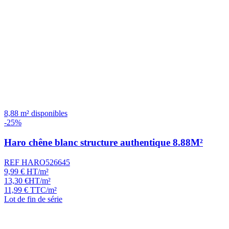
8,88 m² disponibles
-25%
Haro chêne blanc structure authentique 8.88M²
REF HARO526645
9,99
€
HT/m²
13,30
€
HT/m²
11,99
€
TTC/m²
Lot de fin de série