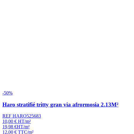
-50%
Haro stratifié tritty gran via afrormosia 2.13M²
REF HARO525683
10,00
€
HT/m²
19,98
€
HT/m²
12,00
€
TTC/m²