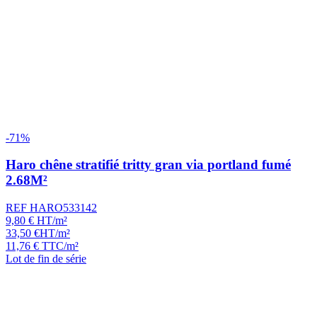
-71%
Haro chêne stratifié tritty gran via portland fumé
2.68M²
REF HARO533142
9,80
€
HT/m²
33,50
€
HT/m²
11,76
€
TTC/m²
Lot de fin de série