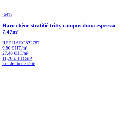
-64%
Haro chêne stratifié tritty campus duna espresso
7.47m²
REF HARO532787
9,80
€
HT/m²
27,40
€
HT/m²
11,76
€
TTC/m²
Lot de fin de série