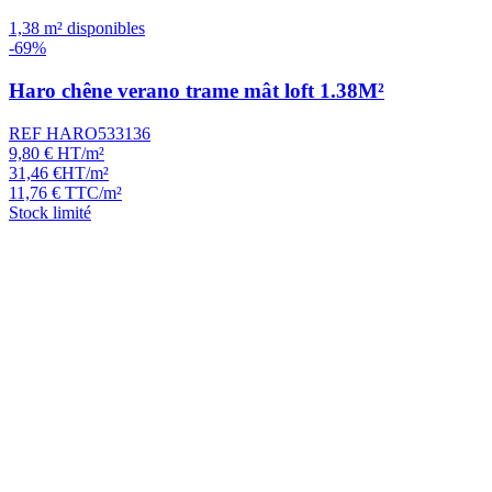
1,38 m² disponibles
-69%
Haro chêne verano trame mât loft 1.38M²
REF HARO533136
9,80
€
HT/m²
31,46
€
HT/m²
11,76
€
TTC/m²
Stock limité