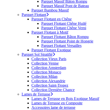
Parquet Massif Bâton Rompu
Parquet Massif Pont de Bateau
Parquet Bambou Massif
Parquet Flottant
Parquet Flottant en Chêne
Parquet Flottant Chêne Huilé
Parquet Flottant Chêne Verni
Parquet Flottant à Motif
Parquet Flottant Bâton Rompu
Parquet Flottant Point de Hongrie
Parquet Flottant Versailles
Parquet Flottant Exotique
Parquet Sol Stratifié
Collection Vieux Paris
Collection Venise
Collection Amsterdam
Collection Monaco
Collection Milan
Collection Alexandrie
Collection Saint-Tropez
Collection Dernière Chance
Lames de Terrasse
Lames de Terrasse en Bois Exotique Massif
Lames de Terrasse en Composite
Accessoires lame de terrasse