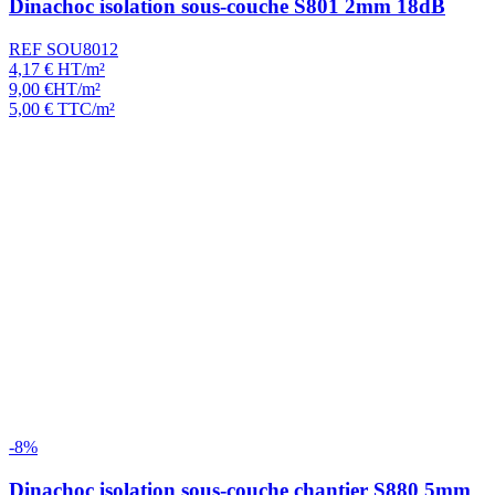
Dinachoc isolation sous-couche S801 2mm 18dB
REF SOU8012
4,17
€
HT/m²
9,00
€
HT/m²
5,00
€
TTC/m²
-8%
Dinachoc isolation sous-couche chantier S880 5mm