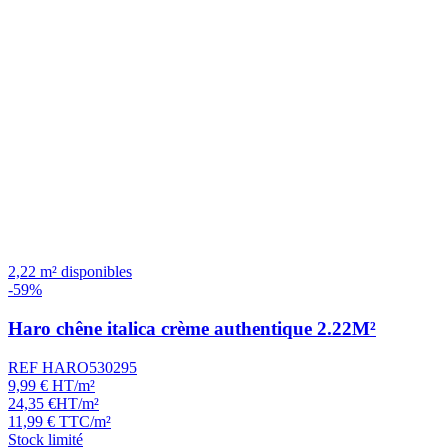
2,22 m² disponibles
-59%
Haro chêne italica crème authentique 2.22M²
REF HARO530295
9,99
€
HT/m²
24,35
€
HT/m²
11,99
€
TTC/m²
Stock limité