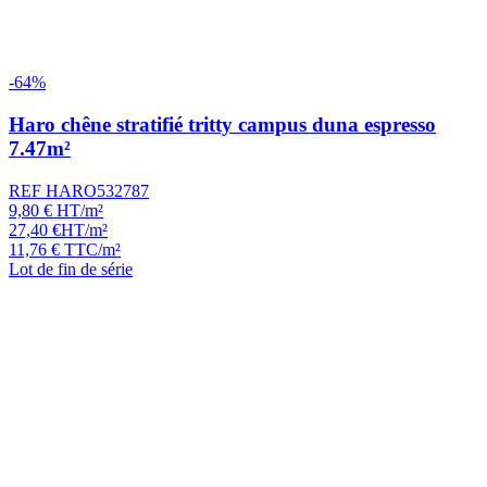
-64%
Haro chêne stratifié tritty campus duna espresso
7.47m²
REF HARO532787
9,80
€
HT/m²
27,40
€
HT/m²
11,76
€
TTC/m²
Lot de fin de série