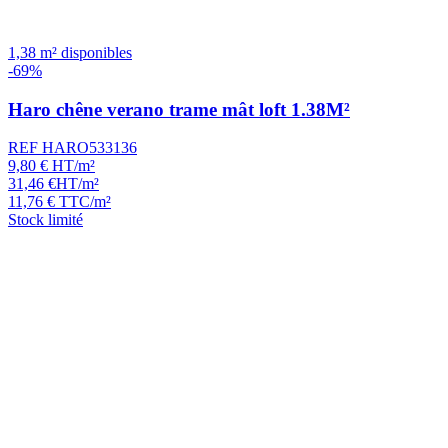
1,38 m² disponibles
-69%
Haro chêne verano trame mât loft 1.38M²
REF HARO533136
9,80
€
HT/m²
31,46
€
HT/m²
11,76
€
TTC/m²
Stock limité