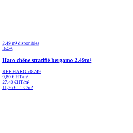
2,49 m² disponibles
-64%
Haro chêne stratifié bergamo 2.49m²
REF HARO538749
9,80
€
HT/m²
27,40
€
HT/m²
11,76
€
TTC/m²