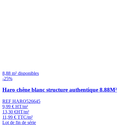
8,88 m² disponibles
-25%
Haro chêne blanc structure authentique 8.88M²
REF HARO526645
9,99
€
HT/m²
13,30
€
HT/m²
11,99
€
TTC/m²
Lot de fin de série