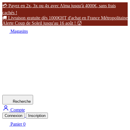

P
a
y
e
z
e
n
2
x
,
3
x
o
u
4
x
a
v
e
c
A
l
m
a
j
u
s
q
u
'
à
4
0
0
0
€
,
s
a
n
s
f
r
a
i
s
c
a
c
h
é
s
!

L
i
v
r
a
i
s
o
n
g
r
a
t
u
i
t
e
d
è
s
1
0
0
0
€
H
T
d
'
a
c
h
a
t
e
n
F
r
a
n
c
e
M
é
t
r
o
p
o
l
i
t
a
i
n
e
A
l
e
r
t
e
C
o
u
p
d
e
S
o
l
e
i
l
j
u
s
q
u
'
a
u
1
6
a
o
û
t
!

Magasins
Recherche
Compte
Connexion
Inscription
Panier
0