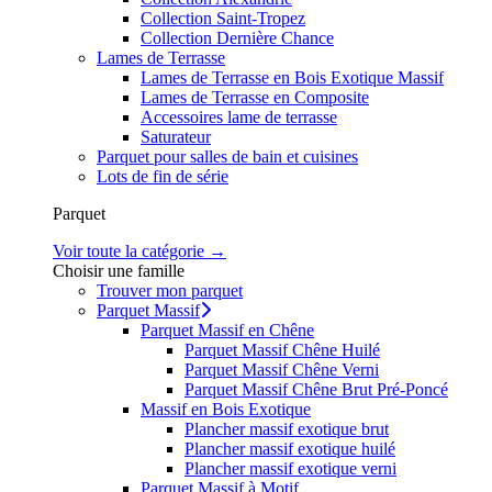
Collection Saint-Tropez
Collection Dernière Chance
Lames de Terrasse
Lames de Terrasse en Bois Exotique Massif
Lames de Terrasse en Composite
Accessoires lame de terrasse
Saturateur
Parquet pour salles de bain et cuisines
Lots de fin de série
Parquet
Voir toute la catégorie →
Choisir une famille
Trouver mon parquet
Parquet Massif
Parquet Massif en Chêne
Parquet Massif Chêne Huilé
Parquet Massif Chêne Verni
Parquet Massif Chêne Brut Pré-Poncé
Massif en Bois Exotique
Plancher massif exotique brut
Plancher massif exotique huilé
Plancher massif exotique verni
Parquet Massif à Motif