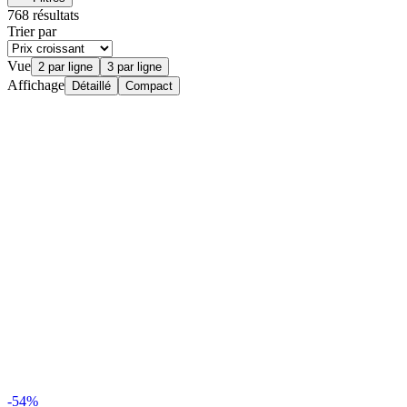
768 résultats
Trier par
Vue
2 par ligne
3 par ligne
Affichage
Détaillé
Compact
-54%