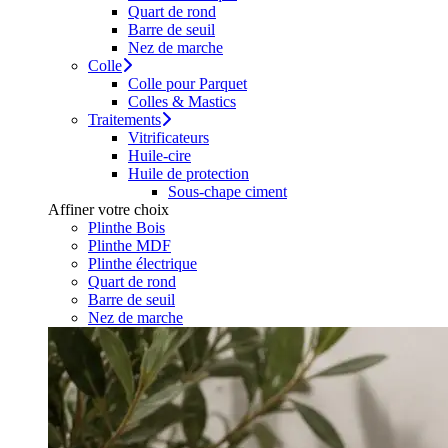
Quart de rond
Barre de seuil
Nez de marche
Colle
Colle pour Parquet
Colles & Mastics
Traitements
Vitrificateurs
Huile-cire
Huile de protection
Sous-chape ciment
Affiner votre choix
Plinthe Bois
Plinthe MDF
Plinthe électrique
Quart de rond
Barre de seuil
Nez de marche