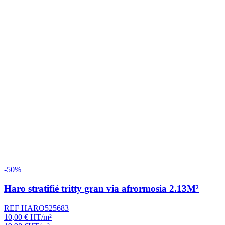
-50%
Haro stratifié tritty gran via afrormosia 2.13M²
REF HARO525683
10,00
€
HT/m²