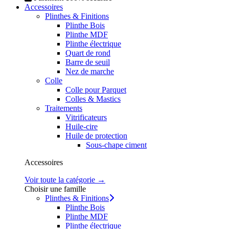
Accessoires
Plinthes & Finitions
Plinthe Bois
Plinthe MDF
Plinthe électrique
Quart de rond
Barre de seuil
Nez de marche
Colle
Colle pour Parquet
Colles & Mastics
Traitements
Vitrificateurs
Huile-cire
Huile de protection
Sous-chape ciment
Accessoires
Voir toute la catégorie →
Choisir une famille
Plinthes & Finitions
Plinthe Bois
Plinthe MDF
Plinthe électrique