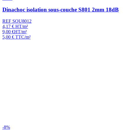
Dinachoc isolation sous-couche S801 2mm 18dB
REF SOU8012
4,17
€
HT/m²
9,00
€
HT/m²
5,00
€
TTC/m²
-8%