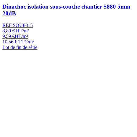
Dinachoc isolation sous-couche chantier S880 5mm
20dB
REF SOU8815
8,80
€
HT/m²
9,59
€
HT/m²
10,56
€
TTC/m²
Lot de fin de série