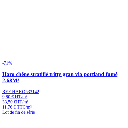
-71%
Haro chêne stratifié tritty gran via portland fumé
2.68M²
REF HARO533142
9,80
€
HT/m²
33,50
€
HT/m²
11,76
€
TTC/m²
Lot de fin de série