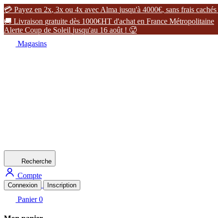

P
a
y
e
z
e
n
2
x
,
3
x
o
u
4
x
a
v
e
c
A
l
m
a
j
u
s
q
u
'
à
4
0
0
0
€
,
s
a
n
s
f
r
a
i
s
c
a
c
h
é
s

L
i
v
r
a
i
s
o
n
g
r
a
t
u
i
t
e
d
è
s
1
0
0
0
€
H
T
d
'
a
c
h
a
t
e
n
F
r
a
n
c
e
M
é
t
r
o
p
o
l
i
t
a
i
n
e
A
l
e
r
t
e
C
o
u
p
d
e
S
o
l
e
i
l
j
u
s
q
u
'
a
u
1
6
a
o
û
t
!

Magasins
Recherche
Compte
Connexion
Inscription
Panier
0