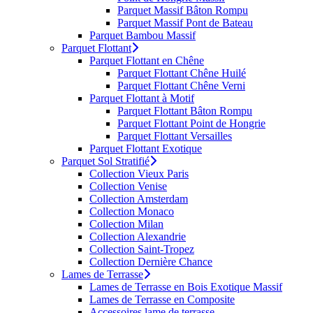
Parquet Massif Bâton Rompu
Parquet Massif Pont de Bateau
Parquet Bambou Massif
Parquet Flottant
Parquet Flottant en Chêne
Parquet Flottant Chêne Huilé
Parquet Flottant Chêne Verni
Parquet Flottant à Motif
Parquet Flottant Bâton Rompu
Parquet Flottant Point de Hongrie
Parquet Flottant Versailles
Parquet Flottant Exotique
Parquet Sol Stratifié
Collection Vieux Paris
Collection Venise
Collection Amsterdam
Collection Monaco
Collection Milan
Collection Alexandrie
Collection Saint-Tropez
Collection Dernière Chance
Lames de Terrasse
Lames de Terrasse en Bois Exotique Massif
Lames de Terrasse en Composite
Accessoires lame de terrasse