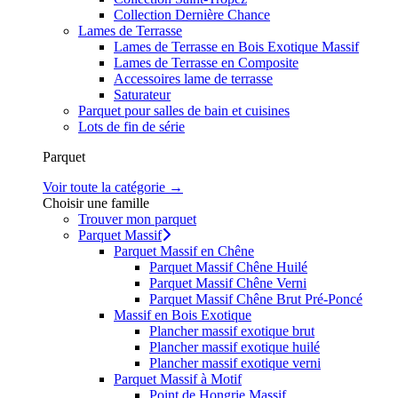
Collection Dernière Chance
Lames de Terrasse
Lames de Terrasse en Bois Exotique Massif
Lames de Terrasse en Composite
Accessoires lame de terrasse
Saturateur
Parquet pour salles de bain et cuisines
Lots de fin de série
Parquet
Voir toute la catégorie →
Choisir une famille
Trouver mon parquet
Parquet Massif
Parquet Massif en Chêne
Parquet Massif Chêne Huilé
Parquet Massif Chêne Verni
Parquet Massif Chêne Brut Pré-Poncé
Massif en Bois Exotique
Plancher massif exotique brut
Plancher massif exotique huilé
Plancher massif exotique verni
Parquet Massif à Motif
Point de Hongrie Massif