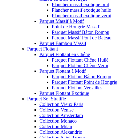
Plancher massif exotique brut
Plancher massif exotique huilé
Plancher massif exotique verni
Parquet Massif à Motif
Point de Hongrie Massif
Parquet Massif Bâton Rompu
Parquet Massif Pont de Bateau
Parquet Bambou Massif
Parquet Flottant
Parquet Flottant en Chêne
Parquet Flottant Chêne Huilé
Parquet Flottant Chêne Verni
Parquet Flottant à Motif
Parquet Flottant Bâton Rompu
Parquet Flottant Point de Hongrie
Parquet Flottant Versailles
Parquet Flottant Exotique
Parquet Sol Stratifié
Collection Vieux Paris
Collection Venise
Collection Amsterdam
Collection Monaco
Collection Milan
Collection Alexandrie
Collection Saint-Tropez