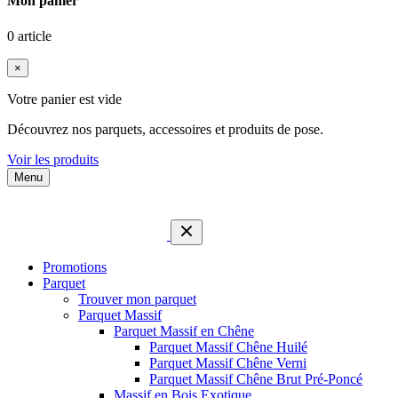
Mon panier
0 article
×
Votre panier est vide
Découvrez nos parquets, accessoires et produits de pose.
Voir les produits
Menu
Promotions
Parquet
Trouver mon parquet
Parquet Massif
Parquet Massif en Chêne
Parquet Massif Chêne Huilé
Parquet Massif Chêne Verni
Parquet Massif Chêne Brut Pré-Poncé
Massif en Bois Exotique