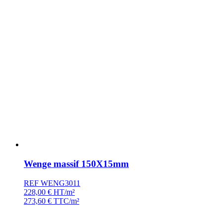
Wenge massif 150X15mm
REF WENG3011
228,00
€
HT/m²
273,60
€
TTC/m²