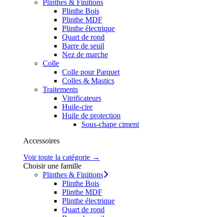
Plinthes & Finitions
Plinthe Bois
Plinthe MDF
Plinthe électrique
Quart de rond
Barre de seuil
Nez de marche
Colle
Colle pour Parquet
Colles & Mastics
Traitements
Vitrificateurs
Huile-cire
Huile de protection
Sous-chape ciment
Accessoires
Voir toute la catégorie →
Choisir une famille
Plinthes & Finitions
Plinthe Bois
Plinthe MDF
Plinthe électrique
Quart de rond