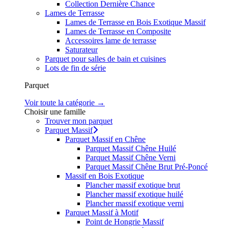
Collection Dernière Chance
Lames de Terrasse
Lames de Terrasse en Bois Exotique Massif
Lames de Terrasse en Composite
Accessoires lame de terrasse
Saturateur
Parquet pour salles de bain et cuisines
Lots de fin de série
Parquet
Voir toute la catégorie →
Choisir une famille
Trouver mon parquet
Parquet Massif
Parquet Massif en Chêne
Parquet Massif Chêne Huilé
Parquet Massif Chêne Verni
Parquet Massif Chêne Brut Pré-Poncé
Massif en Bois Exotique
Plancher massif exotique brut
Plancher massif exotique huilé
Plancher massif exotique verni
Parquet Massif à Motif
Point de Hongrie Massif