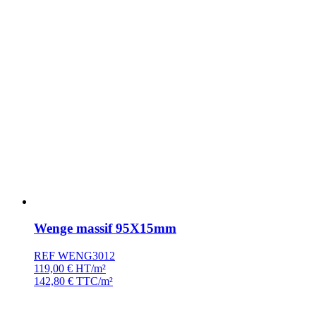
Wenge massif 95X15mm
REF WENG3012
119,00
€
HT/m²
142,80
€
TTC/m²