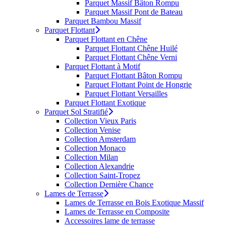
Parquet Massif Bâton Rompu
Parquet Massif Pont de Bateau
Parquet Bambou Massif
Parquet Flottant
Parquet Flottant en Chêne
Parquet Flottant Chêne Huilé
Parquet Flottant Chêne Verni
Parquet Flottant à Motif
Parquet Flottant Bâton Rompu
Parquet Flottant Point de Hongrie
Parquet Flottant Versailles
Parquet Flottant Exotique
Parquet Sol Stratifié
Collection Vieux Paris
Collection Venise
Collection Amsterdam
Collection Monaco
Collection Milan
Collection Alexandrie
Collection Saint-Tropez
Collection Dernière Chance
Lames de Terrasse
Lames de Terrasse en Bois Exotique Massif
Lames de Terrasse en Composite
Accessoires lame de terrasse