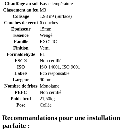
Chauffage au sol
Basse température
Classement au feu
M3
Colisage
1.98 m² (Surface)
Couches de verni
6 couches
Épaisseur
15mm
Essence
Wengé
Famille
EXOTIC
Finition
Verni
Formaldéhyde
E1
FSC®
Non certifié
ISO
ISO 14001, ISO 9001
Labels
Eco responsable
Largeur
90mm
Nombre de frises
Monolame
PEFC
Non certifié
Poids brut
21,50kg
Pose
Collée
Recommandations pour une installation
parfaite :