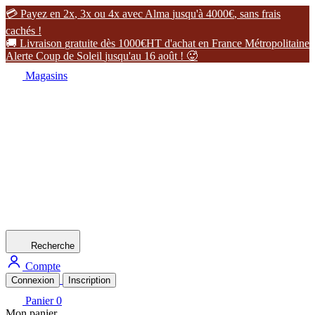

P
a
y
e
z
e
n
2
x
,
3
x
o
u
4
x
a
v
e
c
A
l
m
a
j
u
s
q
u
'
à
4
0
0
0
€
,
s
a
n
s
f
r
a
i
s
c
a
c
h
é
s
!

L
i
v
r
a
i
s
o
n
g
r
a
t
u
i
t
e
d
è
s
1
0
0
0
€
H
T
d
'
a
c
h
a
t
e
n
F
r
a
n
c
e
M
é
t
r
o
p
o
l
i
t
a
i
n
e
A
l
e
r
t
e
C
o
u
p
d
e
S
o
l
e
i
l
j
u
s
q
u
'
a
u
1
6
a
o
û
t
!

Magasins
Recherche
Compte
Connexion
Inscription
Panier
0
Mon panier