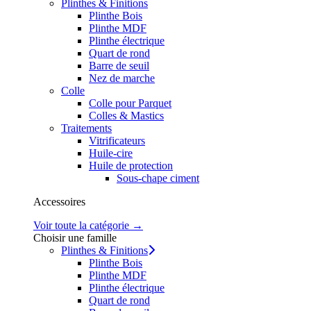
Plinthes & Finitions
Plinthe Bois
Plinthe MDF
Plinthe électrique
Quart de rond
Barre de seuil
Nez de marche
Colle
Colle pour Parquet
Colles & Mastics
Traitements
Vitrificateurs
Huile-cire
Huile de protection
Sous-chape ciment
Accessoires
Voir toute la catégorie →
Choisir une famille
Plinthes & Finitions
Plinthe Bois
Plinthe MDF
Plinthe électrique
Quart de rond