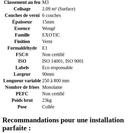
Classement au feu
M3
Colisage
2.09 m² (Surface)
Couches de verni
6 couches
Épaisseur
15mm
Essence
Wengé
Famille
EXOTIC
Finition
Verni
Formaldéhyde
E1
FSC®
Non certifié
ISO
ISO 14001, ISO 9001
Labels
Eco responsable
Largeur
90mm
Longueur variable
250 à 800 mm
Nombre de frises
Monolame
PEFC
Non certifié
Poids brut
23kg
Pose
Collée
Recommandations pour une installation
parfaite :