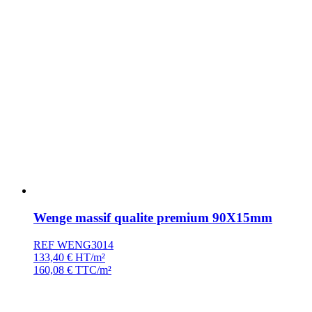
Wenge massif qualite premium 90X15mm
REF WENG3014
133,40
€
HT/m²
160,08
€
TTC/m²