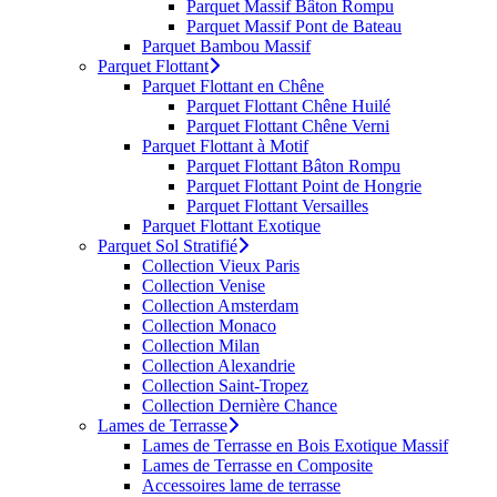
Parquet Massif Bâton Rompu
Parquet Massif Pont de Bateau
Parquet Bambou Massif
Parquet Flottant
Parquet Flottant en Chêne
Parquet Flottant Chêne Huilé
Parquet Flottant Chêne Verni
Parquet Flottant à Motif
Parquet Flottant Bâton Rompu
Parquet Flottant Point de Hongrie
Parquet Flottant Versailles
Parquet Flottant Exotique
Parquet Sol Stratifié
Collection Vieux Paris
Collection Venise
Collection Amsterdam
Collection Monaco
Collection Milan
Collection Alexandrie
Collection Saint-Tropez
Collection Dernière Chance
Lames de Terrasse
Lames de Terrasse en Bois Exotique Massif
Lames de Terrasse en Composite
Accessoires lame de terrasse