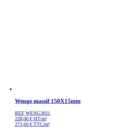
Wenge massif 150X15mm
REF WENG3011
228,00
€
HT/m²
273,60
€
TTC/m²