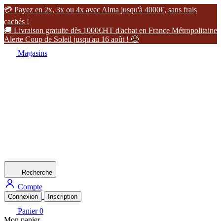

P
a
y
e
z
e
n
2
x
,
3
x
o
u
4
x
a
v
e
c
A
l
m
a
j
u
s
q
u
'
à
4
0
0
0
€
,
s
a
n
s
f
r
a
i
s
c
a
c
h
é
s
!

L
i
v
r
a
i
s
o
n
g
r
a
t
u
i
t
e
d
è
s
1
0
0
0
€
H
T
d
'
a
c
h
a
t
e
n
F
r
a
n
c
e
M
é
t
r
o
p
o
l
i
t
a
i
n
e
A
l
e
r
t
e
C
o
u
p
d
e
S
o
l
e
i
l
j
u
s
q
u
'
a
u
1
6
a
o
û
t
!

Magasins
Recherche
Compte
Connexion
Inscription
Panier
0
Mon panier