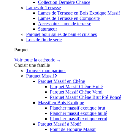
Collection Dernière Chance
Lames de Terrasse
Lames de Terrasse en Bois Exotique Massif
Lames de Terrasse en Composite
Accessoires lame de terrasse
Saturateur
Parquet pour salles de bain et cuisines
Lots de fin de série
Parquet
Voir toute la catégorie →
Choisir une famille
Trouver mon parquet
Parquet Massif
Parquet Massif en Chêne
Parquet Massif Chêne Huilé
Parquet Massif Chêne Verni
Parquet Massif Chêne Brut Pré-Poncé
Massif en Bois Exotique
Plancher massif exotique brut
Plancher massif exotique huilé
Plancher massif exotique verni
Parquet Massif à Motif
Point de Hongrie Massif