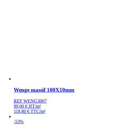
Wenge massif 100X10mm
REF WENG3007
99,00
€
HT/m²
118,80
€
TTC/m²
-53%