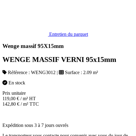
Entretien du parquet
Wenge massif 95X15mm
WENGE MASSIF VERNI 95x15mm
Référence :
WENG3012
|
Surface :
2.09 m²
En stock
Prix unitaire
119,00
€
/ m² HT
142,80
€
/ m² TTC
Expédition sous 3 à 7 jours ouvrés
Le transporteur vous contacte pour convenir avec vous du jour de