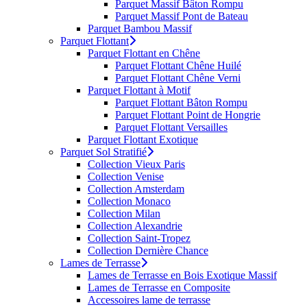
Parquet Massif Bâton Rompu
Parquet Massif Pont de Bateau
Parquet Bambou Massif
Parquet Flottant
Parquet Flottant en Chêne
Parquet Flottant Chêne Huilé
Parquet Flottant Chêne Verni
Parquet Flottant à Motif
Parquet Flottant Bâton Rompu
Parquet Flottant Point de Hongrie
Parquet Flottant Versailles
Parquet Flottant Exotique
Parquet Sol Stratifié
Collection Vieux Paris
Collection Venise
Collection Amsterdam
Collection Monaco
Collection Milan
Collection Alexandrie
Collection Saint-Tropez
Collection Dernière Chance
Lames de Terrasse
Lames de Terrasse en Bois Exotique Massif
Lames de Terrasse en Composite
Accessoires lame de terrasse