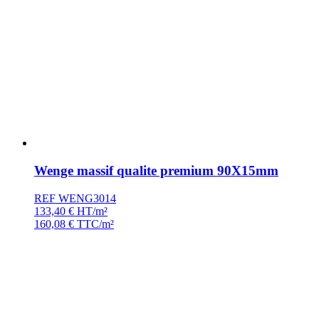
Wenge massif qualite premium 90X15mm
REF WENG3014
133,40
€
HT/m²
160,08
€
TTC/m²