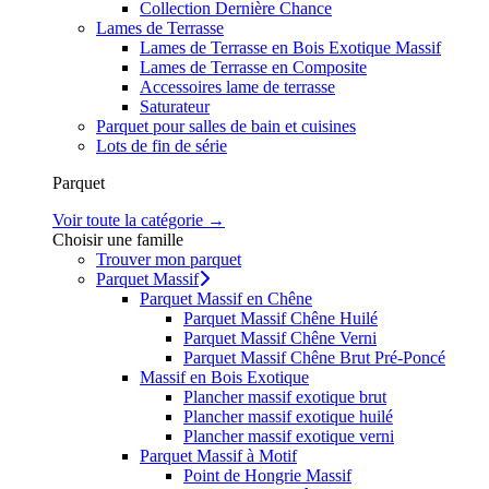
Collection Dernière Chance
Lames de Terrasse
Lames de Terrasse en Bois Exotique Massif
Lames de Terrasse en Composite
Accessoires lame de terrasse
Saturateur
Parquet pour salles de bain et cuisines
Lots de fin de série
Parquet
Voir toute la catégorie →
Choisir une famille
Trouver mon parquet
Parquet Massif
Parquet Massif en Chêne
Parquet Massif Chêne Huilé
Parquet Massif Chêne Verni
Parquet Massif Chêne Brut Pré-Poncé
Massif en Bois Exotique
Plancher massif exotique brut
Plancher massif exotique huilé
Plancher massif exotique verni
Parquet Massif à Motif
Point de Hongrie Massif