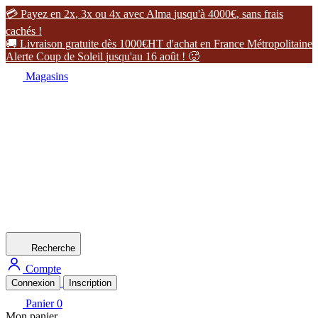

P
a
y
e
z
e
n
2
x
,
3
x
o
u
4
x
a
v
e
c
A
l
m
a
j
u
s
q
u
'
à
4
0
0
0
€
,
s
a
n
s
f
r
a
i
s
c
a
c
h
é
s
!

L
i
v
r
a
i
s
o
n
g
r
a
t
u
i
t
e
d
è
s
1
0
0
0
€
H
T
d
'
a
c
h
a
t
e
n
F
r
a
n
c
e
M
é
t
r
o
p
o
l
i
t
a
i
n
e
A
l
e
r
t
e
C
o
u
p
d
e
S
o
l
e
i
l
j
u
s
q
u
'
a
u
1
6
a
o
û
t
!

Magasins
Recherche
Compte
Connexion
Inscription
Panier
0
Mon panier