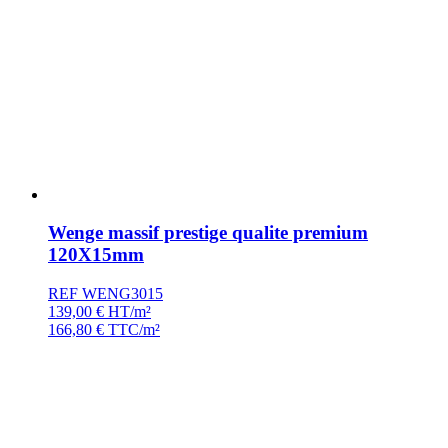
Wenge massif prestige qualite premium
120X15mm
REF WENG3015
139,00
€
HT/m²
166,80
€
TTC/m²