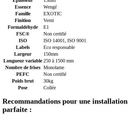
Épaisseur
15mm
Essence
Wengé
Famille
EXOTIC
Finition
Verni
Formaldéhyde
E1
FSC®
Non certifié
ISO
ISO 14001, ISO 9001
Labels
Eco responsable
Largeur
150mm
Longueur variable
250 à 1500 mm
Nombre de frises
Monolame
PEFC
Non certifié
Poids brut
30kg
Pose
Collée
Recommandations pour une installation
parfaite :