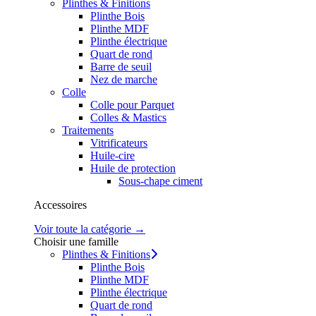
Plinthes & Finitions
Plinthe Bois
Plinthe MDF
Plinthe électrique
Quart de rond
Barre de seuil
Nez de marche
Colle
Colle pour Parquet
Colles & Mastics
Traitements
Vitrificateurs
Huile-cire
Huile de protection
Sous-chape ciment
Accessoires
Voir toute la catégorie →
Choisir une famille
Plinthes & Finitions
Plinthe Bois
Plinthe MDF
Plinthe électrique
Quart de rond