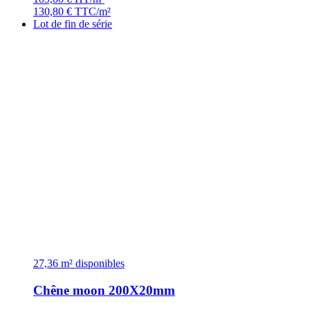
130,80
€
TTC/m²
Lot de fin de série
27,36 m² disponibles
Chêne moon 200X20mm