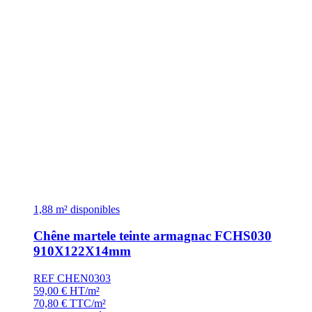
1,88 m² disponibles
Chêne martele teinte armagnac FCHS030
910X122X14mm
REF CHEN0303
59,00
€
HT/m²
70,80
€
TTC/m²