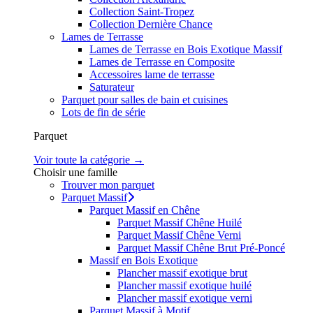
Collection Saint-Tropez
Collection Dernière Chance
Lames de Terrasse
Lames de Terrasse en Bois Exotique Massif
Lames de Terrasse en Composite
Accessoires lame de terrasse
Saturateur
Parquet pour salles de bain et cuisines
Lots de fin de série
Parquet
Voir toute la catégorie →
Choisir une famille
Trouver mon parquet
Parquet Massif
Parquet Massif en Chêne
Parquet Massif Chêne Huilé
Parquet Massif Chêne Verni
Parquet Massif Chêne Brut Pré-Poncé
Massif en Bois Exotique
Plancher massif exotique brut
Plancher massif exotique huilé
Plancher massif exotique verni
Parquet Massif à Motif