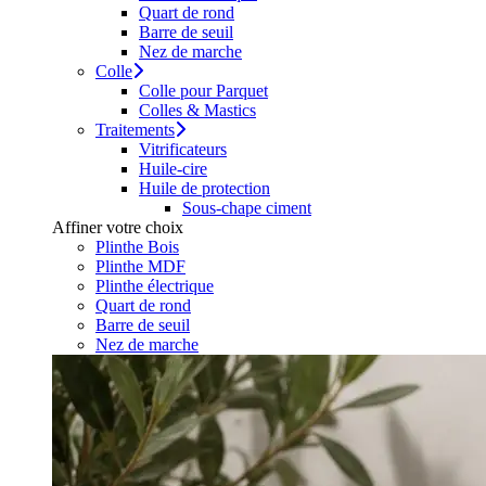
Quart de rond
Barre de seuil
Nez de marche
Colle
Colle pour Parquet
Colles & Mastics
Traitements
Vitrificateurs
Huile-cire
Huile de protection
Sous-chape ciment
Affiner votre choix
Plinthe Bois
Plinthe MDF
Plinthe électrique
Quart de rond
Barre de seuil
Nez de marche