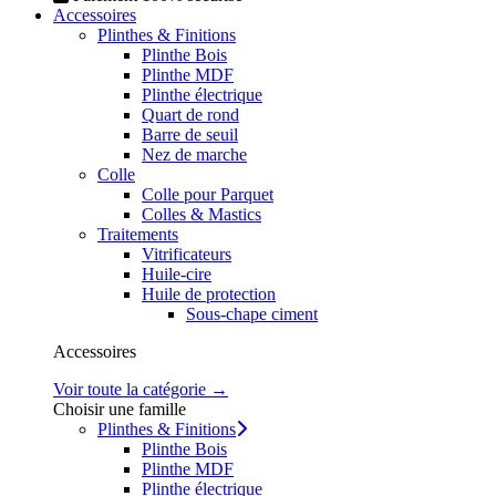
Accessoires
Plinthes & Finitions
Plinthe Bois
Plinthe MDF
Plinthe électrique
Quart de rond
Barre de seuil
Nez de marche
Colle
Colle pour Parquet
Colles & Mastics
Traitements
Vitrificateurs
Huile-cire
Huile de protection
Sous-chape ciment
Accessoires
Voir toute la catégorie →
Choisir une famille
Plinthes & Finitions
Plinthe Bois
Plinthe MDF
Plinthe électrique