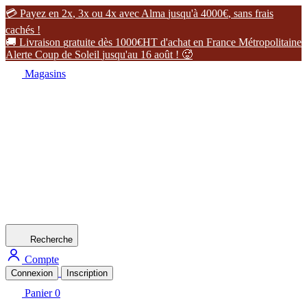

P
a
y
e
z
e
n
2
x
,
3
x
o
u
4
x
a
v
e
c
A
l
m
a
j
u
s
q
u
'
à
4
0
0
0
€
,
s
a
n
s
f
r
a
i
s
c
a
c
h
é
s
!

L
i
v
r
a
i
s
o
n
g
r
a
t
u
i
t
e
d
è
s
1
0
0
0
€
H
T
d
'
a
c
h
a
t
e
n
F
r
a
n
c
e
M
é
t
r
o
p
o
l
i
t
a
i
n
e
A
l
e
r
t
e
C
o
u
p
d
e
S
o
l
e
i
l
j
u
s
q
u
'
a
u
1
6
a
o
û
t
!

Magasins
Recherche
Compte
Connexion
Inscription
Panier
0