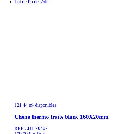
Lot de fin de série
121,44 m² disponibles
Chêne thermo traite blanc 160X20mm
REF CHEN0407
109,00
€
HT/m²