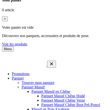
Mon panier
0 article
×
Votre panier est vide
Découvrez nos parquets, accessoires et produits de pose.
Voir les produits
Menu
Promotions
Parquet
Trouver mon parquet
Parquet Massif
Parquet Massif en Chêne
Parquet Massif Chêne Huilé
Parquet Massif Chêne Verni
Parquet Massif Chêne Brut Pré-Poncé
Massif en Bois Exotique