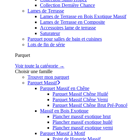
Collection Dernière Chance
Lames de Terrasse
Lames de Terrasse en Bois Exotique Massif
Lames de Terrasse en Composite
Accessoires lame de terrasse
Saturateur
Parquet pour salles de bain et cuisines
Lots de fin de série
Parquet
Voir toute la catégorie →
Choisir une famille
Trouver mon parquet
Parquet Massif
Parquet Massif en Chêne
Parquet Massif Chêne Huilé
Parquet Massif Chêne Verni
Parquet Massif Chêne Brut Pré-Poncé
Massif en Bois Exotique
Plancher massif exotique brut
Plancher massif exotique huilé
Plancher massif exotique verni
Parquet Massif à Motif
Point de Hongrie Massif