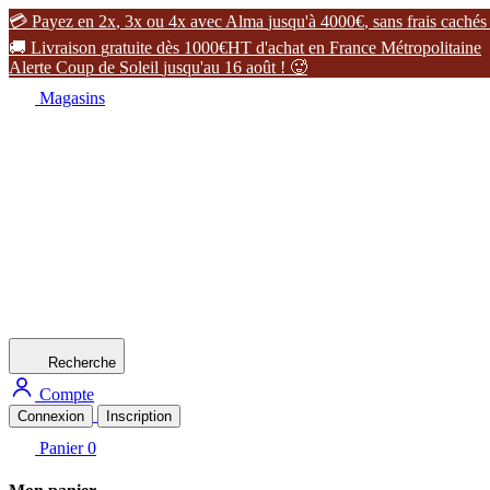

P
a
y
e
z
e
n
2
x
,
3
x
o
u
4
x
a
v
e
c
A
l
m
a
j
u
s
q
u
'
à
4
0
0
0
€
,
s
a
n
s
f
r
a
i
s
c
a
c
h
é
s

L
i
v
r
a
i
s
o
n
g
r
a
t
u
i
t
e
d
è
s
1
0
0
0
€
H
T
d
'
a
c
h
a
t
e
n
F
r
a
n
c
e
M
é
t
r
o
p
o
l
i
t
a
i
n
e
A
l
e
r
t
e
C
o
u
p
d
e
S
o
l
e
i
l
j
u
s
q
u
'
a
u
1
6
a
o
û
t
!

Magasins
Recherche
Compte
Connexion
Inscription
Panier
0