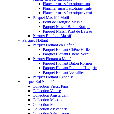
Plancher massif exotique brut
Plancher massif exotique huilé
Plancher massif exotique verni
Parquet Massif à Motif
Point de Hongrie Massif
Parquet Massif Bâton Rompu
Parquet Massif Pont de Bateau
Parquet Bambou Massif
Parquet Flottant
Parquet Flottant en Chêne
Parquet Flottant Chêne Huilé
Parquet Flottant Chêne Verni
Parquet Flottant à Motif
Parquet Flottant Bâton Rompu
Parquet Flottant Point de Hongrie
Parquet Flottant Versailles
Parquet Flottant Exotique
Parquet Sol Stratifié
Collection Vieux Paris
Collection Venise
Collection Amsterdam
Collection Monaco
Collection Milan
Collection Alexandrie
Collection Saint-Tropez