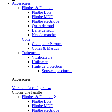
Accessoires
Plinthes & Finitions
Plinthe Bois
Plinthe MDF
Plinthe électrique
Quart de rond
Barre de seuil
Nez de marche
Colle
Colle pour Parquet
Colles & Mastics
Traitements
Vitrificateurs
Huile-cire
Huile de protection
Sous-chape ciment
Accessoires
Voir toute la catégorie →
Choisir une famille
Plinthes & Finitions
Plinthe Bois
Plinthe MDF
Plinthe électrique