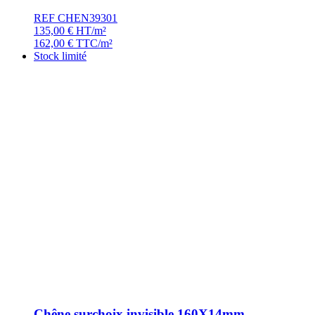
REF CHEN39301
135,00
€
HT/m²
162,00
€
TTC/m²
Stock limité
Chêne surchoix invisible 160X14mm