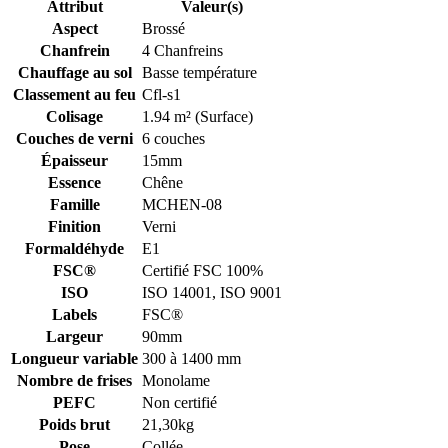
Attribut
Valeur(s)
Aspect
Brossé
Chanfrein
4 Chanfreins
Chauffage au sol
Basse température
Classement au feu
Cfl-s1
Colisage
1.94 m² (Surface)
Couches de verni
6 couches
Épaisseur
15mm
Essence
Chêne
Famille
MCHEN-08
Finition
Verni
Formaldéhyde
E1
FSC®
Certifié FSC 100%
ISO
ISO 14001, ISO 9001
Labels
FSC®
Largeur
90mm
Longueur variable
300 à 1400 mm
Nombre de frises
Monolame
PEFC
Non certifié
Poids brut
21,30kg
Pose
Collée