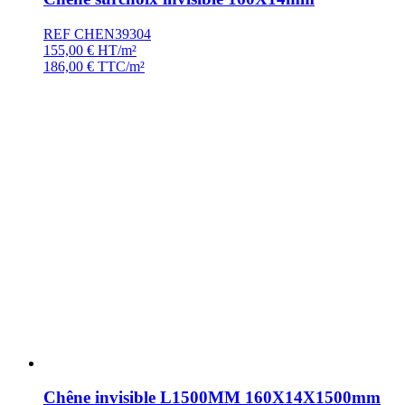
REF CHEN39304
155,00
€
HT/m²
186,00
€
TTC/m²
Chêne invisible L1500MM 160X14X1500mm