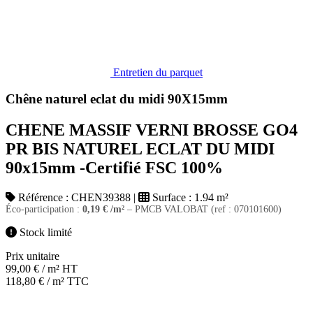
Entretien du parquet
Chêne naturel eclat du midi 90X15mm
CHENE MASSIF VERNI BROSSE GO4
PR BIS NATUREL ECLAT DU MIDI
90x15mm -Certifié FSC 100%
Référence :
CHEN39388
|
Surface :
1.94 m²
Éco-participation :
0,19
€
/m²
– PMCB VALOBAT (ref : 070101600)
Stock limité
Prix unitaire
99,00
€
/ m² HT
118,80
€
/ m² TTC