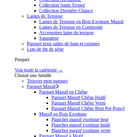
Collection Saint-Tropez
Collection Dernière Chance
Lames de Terrasse
Lames de Terrasse en Bois Exotique Massif
Lames de Terrasse en Composite
Accessoires lame de terrasse
Saturateur
Parquet pour salles de bain et cuisines
Lots de fin de série
Parquet
Voir toute la catégorie →
Choisir une famille
Trouver mon parquet
Parquet Massif
Parquet Massif en Chêne
Parquet Massif Chêne Huilé
Parquet Massif Chêne Verni
Parquet Massif Chêne Brut Pré-Poncé
Massif en Bois Exotique
Plancher massif exotique brut
Plancher massif exotique huilé
Plancher massif exotique verni
Parquet Massif à Motif