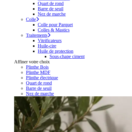
Quart de rond
Barre de seuil
Nez de marche
Colle
Colle pour Parquet
Colles & Mastics
Traitements
Vitrificateurs
Huile-cire
Huile de protection
Sous-chape ciment
Affiner votre choix
Plinthe Bois
Plinthe MDF
Plinthe électrique
Quart de rond
Barre de seuil
Nez de marche