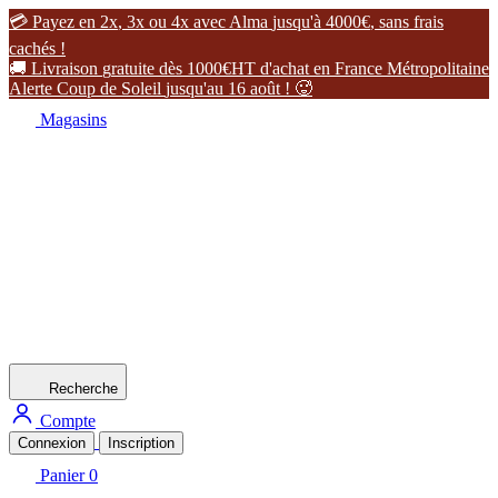

P
a
y
e
z
e
n
2
x
,
3
x
o
u
4
x
a
v
e
c
A
l
m
a
j
u
s
q
u
'
à
4
0
0
0
€
,
s
a
n
s
f
r
a
i
s
c
a
c
h
é
s
!

L
i
v
r
a
i
s
o
n
g
r
a
t
u
i
t
e
d
è
s
1
0
0
0
€
H
T
d
'
a
c
h
a
t
e
n
F
r
a
n
c
e
M
é
t
r
o
p
o
l
i
t
a
i
n
e
A
l
e
r
t
e
C
o
u
p
d
e
S
o
l
e
i
l
j
u
s
q
u
'
a
u
1
6
a
o
û
t
!

Magasins
Recherche
Compte
Connexion
Inscription
Panier
0