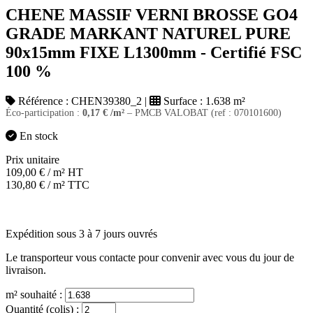
CHENE MASSIF VERNI BROSSE GO4
GRADE MARKANT NATUREL PURE
90x15mm FIXE L1300mm - Certifié FSC
100 %
Référence :
CHEN39380_2
|
Surface :
1.638 m²
Éco-participation :
0,17
€
/m²
– PMCB VALOBAT (ref : 070101600)
En stock
Prix unitaire
109,00
€
/ m² HT
130,80
€
/ m² TTC
Expédition sous 3 à 7 jours ouvrés
Le transporteur vous contacte pour convenir avec vous du jour de
livraison.
m² souhaité :
Quantité (colis) :