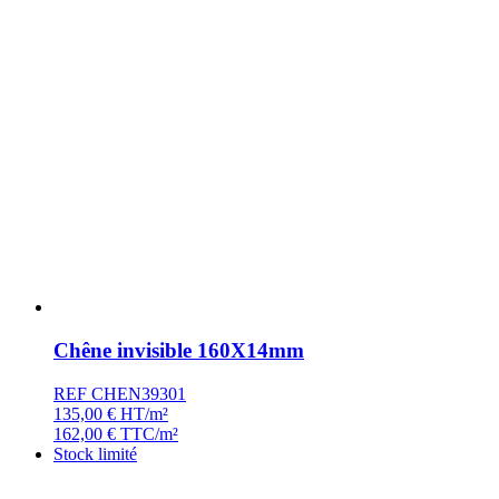
Chêne invisible 160X14mm
REF CHEN39301
135,00
€
HT/m²
162,00
€
TTC/m²
Stock limité