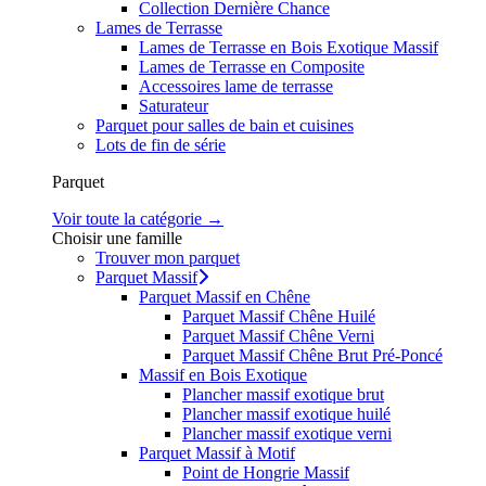
Collection Dernière Chance
Lames de Terrasse
Lames de Terrasse en Bois Exotique Massif
Lames de Terrasse en Composite
Accessoires lame de terrasse
Saturateur
Parquet pour salles de bain et cuisines
Lots de fin de série
Parquet
Voir toute la catégorie →
Choisir une famille
Trouver mon parquet
Parquet Massif
Parquet Massif en Chêne
Parquet Massif Chêne Huilé
Parquet Massif Chêne Verni
Parquet Massif Chêne Brut Pré-Poncé
Massif en Bois Exotique
Plancher massif exotique brut
Plancher massif exotique huilé
Plancher massif exotique verni
Parquet Massif à Motif
Point de Hongrie Massif