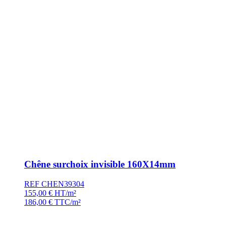
Chêne surchoix invisible 160X14mm
REF CHEN39304
155,00
€
HT/m²
186,00
€
TTC/m²