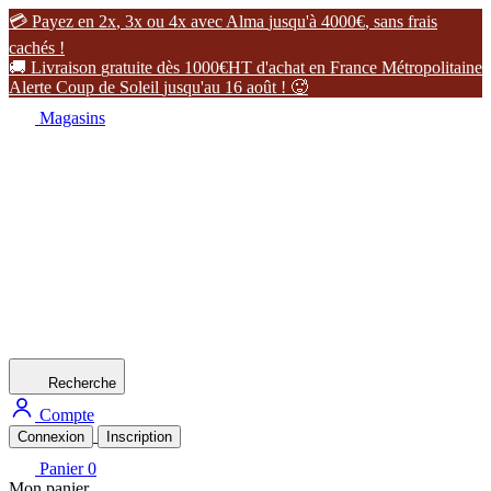

P
a
y
e
z
e
n
2
x
,
3
x
o
u
4
x
a
v
e
c
A
l
m
a
j
u
s
q
u
'
à
4
0
0
0
€
,
s
a
n
s
f
r
a
i
s
c
a
c
h
é
s
!

L
i
v
r
a
i
s
o
n
g
r
a
t
u
i
t
e
d
è
s
1
0
0
0
€
H
T
d
'
a
c
h
a
t
e
n
F
r
a
n
c
e
M
é
t
r
o
p
o
l
i
t
a
i
n
e
A
l
e
r
t
e
C
o
u
p
d
e
S
o
l
e
i
l
j
u
s
q
u
'
a
u
1
6
a
o
û
t
!

Magasins
Recherche
Compte
Connexion
Inscription
Panier
0
Mon panier