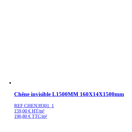
Chêne invisible L1500MM 160X14X1500mm
REF CHEN39301_1
159,00
€
HT/m²
190,80
€
TTC/m²