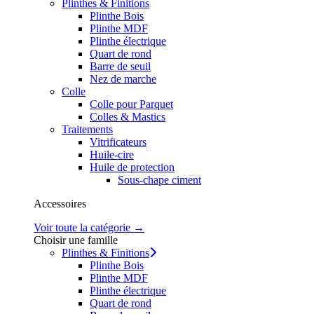
Plinthes & Finitions
Plinthe Bois
Plinthe MDF
Plinthe électrique
Quart de rond
Barre de seuil
Nez de marche
Colle
Colle pour Parquet
Colles & Mastics
Traitements
Vitrificateurs
Huile-cire
Huile de protection
Sous-chape ciment
Accessoires
Voir toute la catégorie →
Choisir une famille
Plinthes & Finitions
Plinthe Bois
Plinthe MDF
Plinthe électrique
Quart de rond