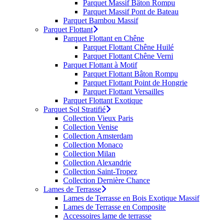
Parquet Massif Bâton Rompu
Parquet Massif Pont de Bateau
Parquet Bambou Massif
Parquet Flottant
Parquet Flottant en Chêne
Parquet Flottant Chêne Huilé
Parquet Flottant Chêne Verni
Parquet Flottant à Motif
Parquet Flottant Bâton Rompu
Parquet Flottant Point de Hongrie
Parquet Flottant Versailles
Parquet Flottant Exotique
Parquet Sol Stratifié
Collection Vieux Paris
Collection Venise
Collection Amsterdam
Collection Monaco
Collection Milan
Collection Alexandrie
Collection Saint-Tropez
Collection Dernière Chance
Lames de Terrasse
Lames de Terrasse en Bois Exotique Massif
Lames de Terrasse en Composite
Accessoires lame de terrasse