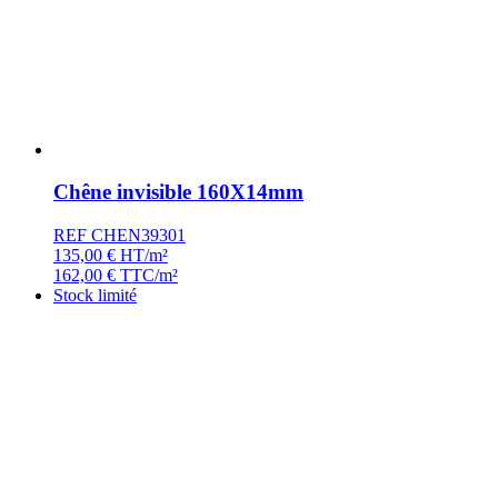
Chêne invisible 160X14mm
REF CHEN39301
135,00
€
HT/m²
162,00
€
TTC/m²
Stock limité