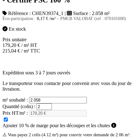
- Certifié FSC 100 %
Référence :
CHEN39374_1
|
Surface :
2.058 m²
Éco-participation :
0,17
€
/m²
– PMCB VALOBAT (ref : 070101600)
En stock
Prix unitaire
179,20
€
/ m² HT
215,04
€
/ m² TTC
Expédition sous 3 à 7 jours ouvrés
Le transporteur vous contacte pour convenir avec vous du jour de
livraison.
m² souhaité :
Quantité (colis) :
Prix HT/m² :
Ajouter 10 % de marge pour les découpes et les chutes
⚠️ Vous payez 2 colis (4.12 m²) pour couvrir votre demande de 2.06 m².