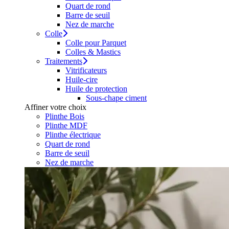
Quart de rond
Barre de seuil
Nez de marche
Colle
Colle pour Parquet
Colles & Mastics
Traitements
Vitrificateurs
Huile-cire
Huile de protection
Sous-chape ciment
Affiner votre choix
Plinthe Bois
Plinthe MDF
Plinthe électrique
Quart de rond
Barre de seuil
Nez de marche