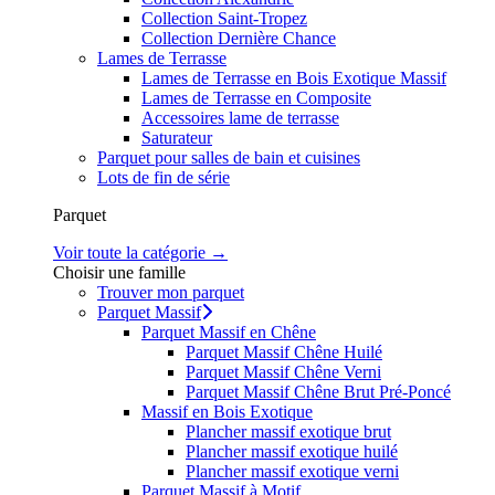
Collection Saint-Tropez
Collection Dernière Chance
Lames de Terrasse
Lames de Terrasse en Bois Exotique Massif
Lames de Terrasse en Composite
Accessoires lame de terrasse
Saturateur
Parquet pour salles de bain et cuisines
Lots de fin de série
Parquet
Voir toute la catégorie →
Choisir une famille
Trouver mon parquet
Parquet Massif
Parquet Massif en Chêne
Parquet Massif Chêne Huilé
Parquet Massif Chêne Verni
Parquet Massif Chêne Brut Pré-Poncé
Massif en Bois Exotique
Plancher massif exotique brut
Plancher massif exotique huilé
Plancher massif exotique verni
Parquet Massif à Motif