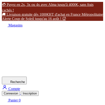

P
a
y
e
z
e
n
2
x
,
3
x
o
u
4
x
a
v
e
c
A
l
m
a
j
u
s
q
u
'
à
4
0
0
0
€
,
s
a
n
s
f
r
a
i
s
c
a
c
h
é
s
!

L
i
v
r
a
i
s
o
n
g
r
a
t
u
i
t
e
d
è
s
1
0
0
0
€
H
T
d
'
a
c
h
a
t
e
n
F
r
a
n
c
e
M
é
t
r
o
p
o
l
i
t
a
i
n
e
A
l
e
r
t
e
C
o
u
p
d
e
S
o
l
e
i
l
j
u
s
q
u
'
a
u
1
6
a
o
û
t
!

Magasins
Recherche
Compte
Connexion
Inscription
Panier
0