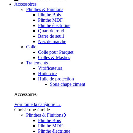
Accessoires
Plinthes & Finitions
Plinthe Bois
Plinthe MDF
Plinthe électrique
Quart de rond
Barre de seuil
Nez de marche
Colle
Colle pour Parquet
Colles & Mastics
Traitements
Vitrificateurs
Huile-cire
Huile de protection
Sous-chape ciment
Accessoires
Voir toute la catégorie →
Choisir une famille
Plinthes & Finitions
Plinthe Bois
Plinthe MDF
Plinthe électrique