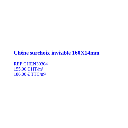
Chêne surchoix invisible 160X14mm
REF CHEN39304
155,00
€
HT/m²
186,00
€
TTC/m²