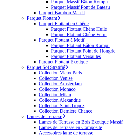
Parquet Massif Bâton Rompu
Parquet Massif Pont de Bateau
Parquet Bambou Massif
Parquet Flottant
Parquet Flottant en Chêne
Parquet Flottant Chêne Huilé
Parquet Flottant Chêne Verni
Parquet Flottant à Motif
Parquet Flottant Bâton Rompu
Parquet Flottant Point de Hongrie
Parquet Flottant Versailles
Parquet Flottant Exotique
Parquet Sol Stratifié
Collection Vieux Paris
Collection Venise
Collection Amsterdam
Collection Monaco
Collection Milan
Collection Alexandrie
Collection Saint-Tropez
Collection Dernière Chance
Lames de Terrasse
Lames de Terrasse en Bois Exotique Massif
Lames de Terrasse en Composite
Accessoires lame de terrasse