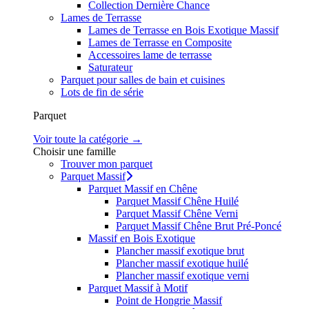
Collection Dernière Chance
Lames de Terrasse
Lames de Terrasse en Bois Exotique Massif
Lames de Terrasse en Composite
Accessoires lame de terrasse
Saturateur
Parquet pour salles de bain et cuisines
Lots de fin de série
Parquet
Voir toute la catégorie →
Choisir une famille
Trouver mon parquet
Parquet Massif
Parquet Massif en Chêne
Parquet Massif Chêne Huilé
Parquet Massif Chêne Verni
Parquet Massif Chêne Brut Pré-Poncé
Massif en Bois Exotique
Plancher massif exotique brut
Plancher massif exotique huilé
Plancher massif exotique verni
Parquet Massif à Motif
Point de Hongrie Massif