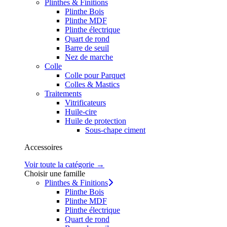
Plinthes & Finitions
Plinthe Bois
Plinthe MDF
Plinthe électrique
Quart de rond
Barre de seuil
Nez de marche
Colle
Colle pour Parquet
Colles & Mastics
Traitements
Vitrificateurs
Huile-cire
Huile de protection
Sous-chape ciment
Accessoires
Voir toute la catégorie →
Choisir une famille
Plinthes & Finitions
Plinthe Bois
Plinthe MDF
Plinthe électrique
Quart de rond