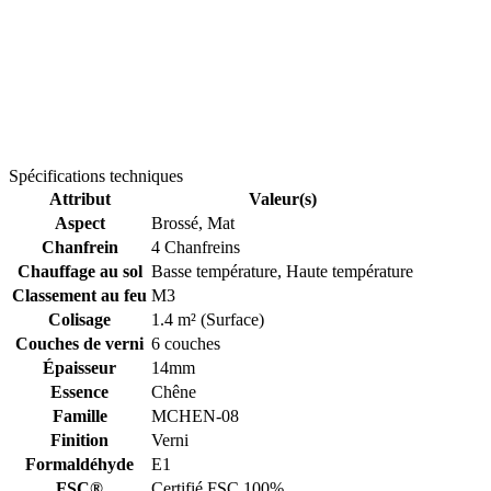
Spécifications techniques
Attribut
Valeur(s)
Aspect
Brossé, Mat
Chanfrein
4 Chanfreins
Chauffage au sol
Basse température, Haute température
Classement au feu
M3
Colisage
1.4 m² (Surface)
Couches de verni
6 couches
Épaisseur
14mm
Essence
Chêne
Famille
MCHEN-08
Finition
Verni
Formaldéhyde
E1
FSC®
Certifié FSC 100%