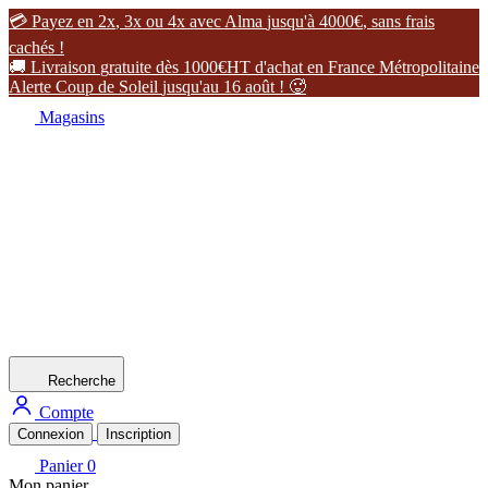

P
a
y
e
z
e
n
2
x
,
3
x
o
u
4
x
a
v
e
c
A
l
m
a
j
u
s
q
u
'
à
4
0
0
0
€
,
s
a
n
s
f
r
a
i
s
c
a
c
h
é
s
!

L
i
v
r
a
i
s
o
n
g
r
a
t
u
i
t
e
d
è
s
1
0
0
0
€
H
T
d
'
a
c
h
a
t
e
n
F
r
a
n
c
e
M
é
t
r
o
p
o
l
i
t
a
i
n
e
A
l
e
r
t
e
C
o
u
p
d
e
S
o
l
e
i
l
j
u
s
q
u
'
a
u
1
6
a
o
û
t
!

Magasins
Recherche
Compte
Connexion
Inscription
Panier
0
Mon panier