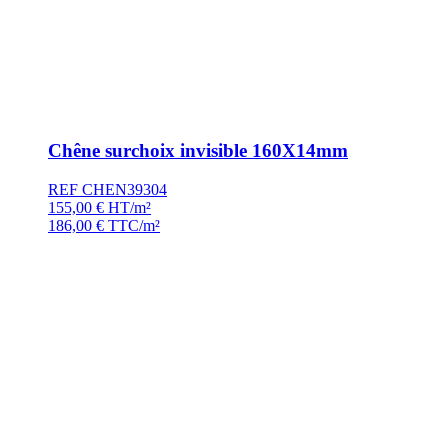
Chêne surchoix invisible 160X14mm
REF CHEN39304
155,00
€
HT/m²
186,00
€
TTC/m²