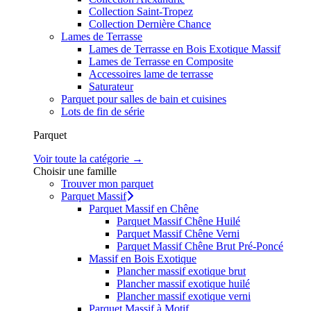
Collection Saint-Tropez
Collection Dernière Chance
Lames de Terrasse
Lames de Terrasse en Bois Exotique Massif
Lames de Terrasse en Composite
Accessoires lame de terrasse
Saturateur
Parquet pour salles de bain et cuisines
Lots de fin de série
Parquet
Voir toute la catégorie →
Choisir une famille
Trouver mon parquet
Parquet Massif
Parquet Massif en Chêne
Parquet Massif Chêne Huilé
Parquet Massif Chêne Verni
Parquet Massif Chêne Brut Pré-Poncé
Massif en Bois Exotique
Plancher massif exotique brut
Plancher massif exotique huilé
Plancher massif exotique verni
Parquet Massif à Motif