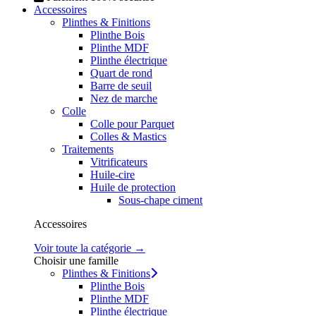
Accessoires
Plinthes & Finitions
Plinthe Bois
Plinthe MDF
Plinthe électrique
Quart de rond
Barre de seuil
Nez de marche
Colle
Colle pour Parquet
Colles & Mastics
Traitements
Vitrificateurs
Huile-cire
Huile de protection
Sous-chape ciment
Accessoires
Voir toute la catégorie →
Choisir une famille
Plinthes & Finitions
Plinthe Bois
Plinthe MDF
Plinthe électrique