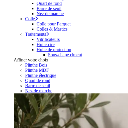
Quart de rond
Barre de seuil
Nez de marche
Colle
Colle pour Parquet
Colles & Mastics
Traitements
Vitrificateurs
Huile-cire
Huile de protection
Sous-chape ciment
Affiner votre choix
Plinthe Bois
Plinthe MDF
Plinthe électrique
Quart de rond
Barre de seuil
Nez de marche