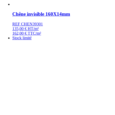
Chêne invisible 160X14mm
REF CHEN39301
135,00
€
HT/m²
162,00
€
TTC/m²
Stock limité