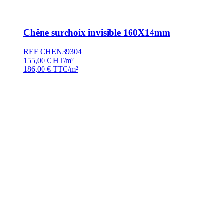
Chêne surchoix invisible 160X14mm
REF CHEN39304
155,00
€
HT/m²
186,00
€
TTC/m²