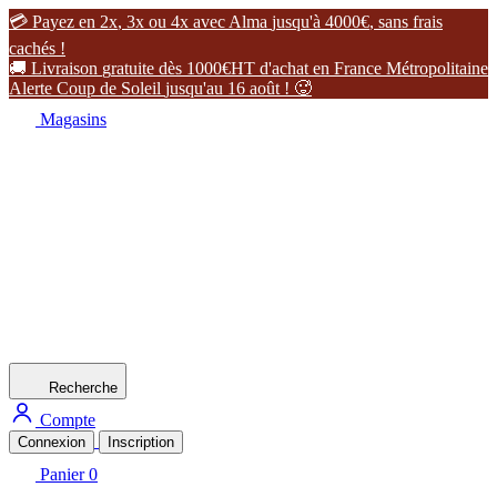

P
a
y
e
z
e
n
2
x
,
3
x
o
u
4
x
a
v
e
c
A
l
m
a
j
u
s
q
u
'
à
4
0
0
0
€
,
s
a
n
s
f
r
a
i
s
c
a
c
h
é
s
!

L
i
v
r
a
i
s
o
n
g
r
a
t
u
i
t
e
d
è
s
1
0
0
0
€
H
T
d
'
a
c
h
a
t
e
n
F
r
a
n
c
e
M
é
t
r
o
p
o
l
i
t
a
i
n
e
A
l
e
r
t
e
C
o
u
p
d
e
S
o
l
e
i
l
j
u
s
q
u
'
a
u
1
6
a
o
û
t
!

Magasins
Recherche
Compte
Connexion
Inscription
Panier
0