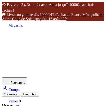

P
a
y
e
z
e
n
2
x
,
3
x
o
u
4
x
a
v
e
c
A
l
m
a
j
u
s
q
u
'
à
4
0
0
0
€
,
s
a
n
s
f
r
a
i
s
c
a
c
h
é
s
!

L
i
v
r
a
i
s
o
n
g
r
a
t
u
i
t
e
d
è
s
1
0
0
0
€
H
T
d
'
a
c
h
a
t
e
n
F
r
a
n
c
e
M
é
t
r
o
p
o
l
i
t
a
i
n
e
A
l
e
r
t
e
C
o
u
p
d
e
S
o
l
e
i
l
j
u
s
q
u
'
a
u
1
6
a
o
û
t
!

Magasins
Recherche
Compte
Connexion
Inscription
Panier
0
Mon panier