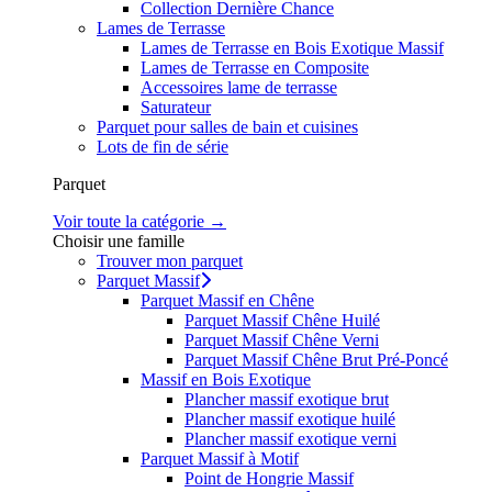
Collection Dernière Chance
Lames de Terrasse
Lames de Terrasse en Bois Exotique Massif
Lames de Terrasse en Composite
Accessoires lame de terrasse
Saturateur
Parquet pour salles de bain et cuisines
Lots de fin de série
Parquet
Voir toute la catégorie →
Choisir une famille
Trouver mon parquet
Parquet Massif
Parquet Massif en Chêne
Parquet Massif Chêne Huilé
Parquet Massif Chêne Verni
Parquet Massif Chêne Brut Pré-Poncé
Massif en Bois Exotique
Plancher massif exotique brut
Plancher massif exotique huilé
Plancher massif exotique verni
Parquet Massif à Motif
Point de Hongrie Massif