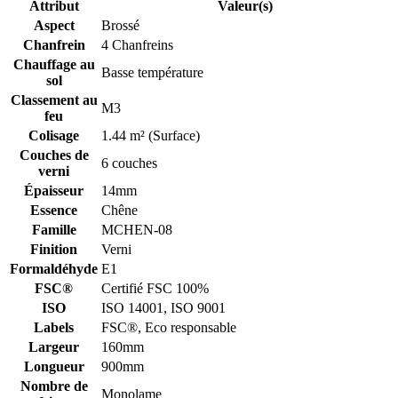
Attribut
Valeur(s)
Aspect
Brossé
Chanfrein
4 Chanfreins
Chauffage au
Basse température
sol
Classement au
M3
feu
Colisage
1.44 m² (Surface)
Couches de
6 couches
verni
Épaisseur
14mm
Essence
Chêne
Famille
MCHEN-08
Finition
Verni
Formaldéhyde
E1
FSC®
Certifié FSC 100%
ISO
ISO 14001, ISO 9001
Labels
FSC®, Eco responsable
Largeur
160mm
Longueur
900mm
Nombre de
Monolame