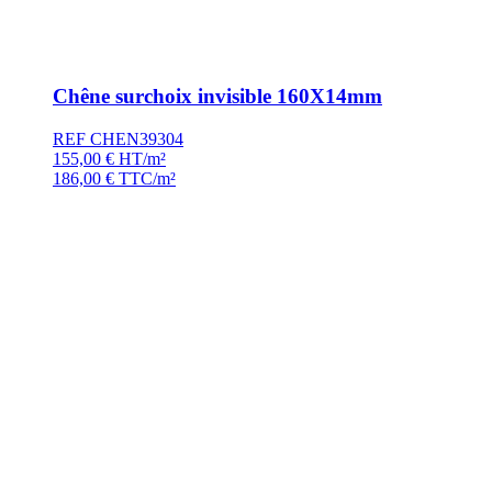
Chêne surchoix invisible 160X14mm
REF CHEN39304
155,00
€
HT/m²
186,00
€
TTC/m²