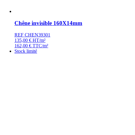
Chêne invisible 160X14mm
REF CHEN39301
135,00
€
HT/m²
162,00
€
TTC/m²
Stock limité