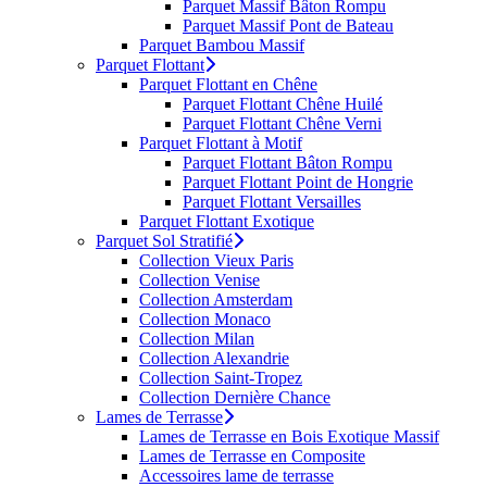
Parquet Massif Bâton Rompu
Parquet Massif Pont de Bateau
Parquet Bambou Massif
Parquet Flottant
Parquet Flottant en Chêne
Parquet Flottant Chêne Huilé
Parquet Flottant Chêne Verni
Parquet Flottant à Motif
Parquet Flottant Bâton Rompu
Parquet Flottant Point de Hongrie
Parquet Flottant Versailles
Parquet Flottant Exotique
Parquet Sol Stratifié
Collection Vieux Paris
Collection Venise
Collection Amsterdam
Collection Monaco
Collection Milan
Collection Alexandrie
Collection Saint-Tropez
Collection Dernière Chance
Lames de Terrasse
Lames de Terrasse en Bois Exotique Massif
Lames de Terrasse en Composite
Accessoires lame de terrasse