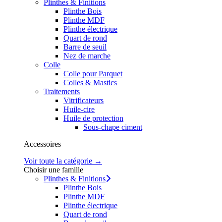
Plinthes & Finitions
Plinthe Bois
Plinthe MDF
Plinthe électrique
Quart de rond
Barre de seuil
Nez de marche
Colle
Colle pour Parquet
Colles & Mastics
Traitements
Vitrificateurs
Huile-cire
Huile de protection
Sous-chape ciment
Accessoires
Voir toute la catégorie →
Choisir une famille
Plinthes & Finitions
Plinthe Bois
Plinthe MDF
Plinthe électrique
Quart de rond