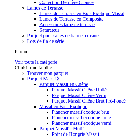
Collection Dernière Chance
Lames de Terrasse
Lames de Terrasse en Bois Exotique Massif
Lames de Terrasse en Composite
Accessoires lame de terrasse
Saturateur
Parquet pour salles de bain et cuisines
Lots de fin de série
Parquet
Voir toute la catégorie →
Choisir une famille
Trouver mon parquet
Parquet Massif
Parquet Massif en Chêne
Parquet Massif Chêne Huilé
Parquet Massif Chêne Verni
Parquet Massif Chêne Brut Pré-Poncé
Massif en Bois Exotique
Plancher massif exotique brut
Plancher massif exotique huilé
Plancher massif exotique verni
Parquet Massif à Motif
Point de Hongrie Massif