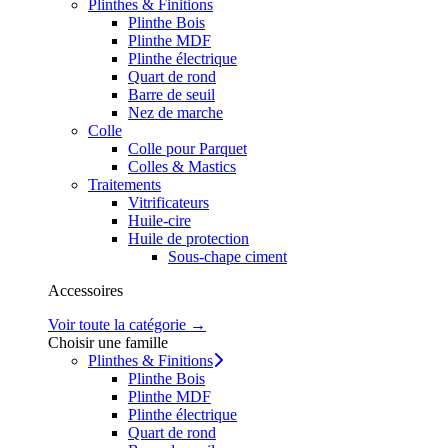
Plinthes & Finitions
Plinthe Bois
Plinthe MDF
Plinthe électrique
Quart de rond
Barre de seuil
Nez de marche
Colle
Colle pour Parquet
Colles & Mastics
Traitements
Vitrificateurs
Huile-cire
Huile de protection
Sous-chape ciment
Accessoires
Voir toute la catégorie →
Choisir une famille
Plinthes & Finitions
Plinthe Bois
Plinthe MDF
Plinthe électrique
Quart de rond