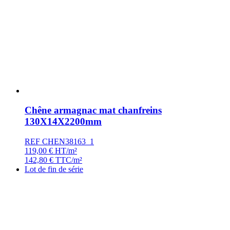
Chêne armagnac mat chanfreins
130X14X2200mm
REF CHEN38163_1
119,00
€
HT/m²
142,80
€
TTC/m²
Lot de fin de série