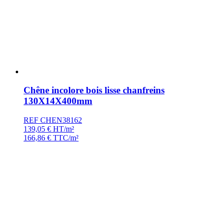
Chêne incolore bois lisse chanfreins
130X14X400mm
REF CHEN38162
139,05
€
HT/m²
166,86
€
TTC/m²