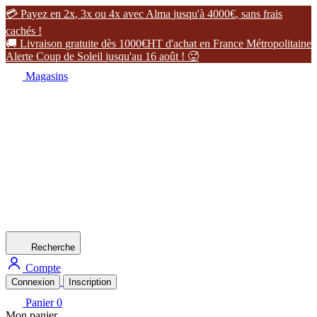

P
a
y
e
z
e
n
2
x
,
3
x
o
u
4
x
a
v
e
c
A
l
m
a
j
u
s
q
u
'
à
4
0
0
0
€
,
s
a
n
s
f
r
a
i
s
c
a
c
h
é
s
!

L
i
v
r
a
i
s
o
n
g
r
a
t
u
i
t
e
d
è
s
1
0
0
0
€
H
T
d
'
a
c
h
a
t
e
n
F
r
a
n
c
e
M
é
t
r
o
p
o
l
i
t
a
i
n
e
A
l
e
r
t
e
C
o
u
p
d
e
S
o
l
e
i
l
j
u
s
q
u
'
a
u
1
6
a
o
û
t
!

Magasins
Recherche
Compte
Connexion
Inscription
Panier
0
Mon panier