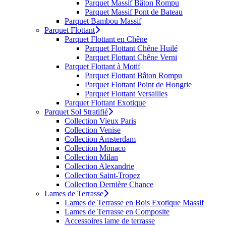
Parquet Massif Bâton Rompu
Parquet Massif Pont de Bateau
Parquet Bambou Massif
Parquet Flottant
Parquet Flottant en Chêne
Parquet Flottant Chêne Huilé
Parquet Flottant Chêne Verni
Parquet Flottant à Motif
Parquet Flottant Bâton Rompu
Parquet Flottant Point de Hongrie
Parquet Flottant Versailles
Parquet Flottant Exotique
Parquet Sol Stratifié
Collection Vieux Paris
Collection Venise
Collection Amsterdam
Collection Monaco
Collection Milan
Collection Alexandrie
Collection Saint-Tropez
Collection Dernière Chance
Lames de Terrasse
Lames de Terrasse en Bois Exotique Massif
Lames de Terrasse en Composite
Accessoires lame de terrasse