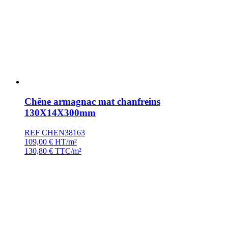
Chêne armagnac mat chanfreins
130X14X300mm
REF CHEN38163
109,00
€
HT/m²
130,80
€
TTC/m²