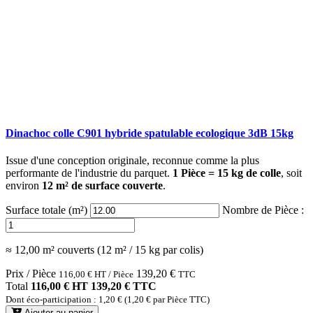
Dinachoc colle C901 hybride spatulable ecologique 3dB 15kg
Issue d'une conception originale, reconnue comme la plus
performante de l'industrie du parquet.
1 Pièce = 15 kg de colle
, soit
environ
12 m² de surface couverte
.
Surface totale (m²)
Nombre de Pièce :
≈ 12,00 m² couverts (12 m² / 15 kg par colis)
Prix / Pièce
139,20
€
116,00
€
HT / Pièce
TTC
Total
116,00 € HT
139,20 € TTC
Dont éco-participation : 1,20 € (1,20 € par Pièce TTC)
Ajouter au panier