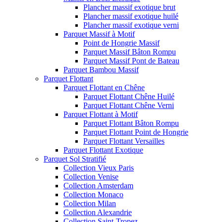
Plancher massif exotique brut
Plancher massif exotique huilé
Plancher massif exotique verni
Parquet Massif à Motif
Point de Hongrie Massif
Parquet Massif Bâton Rompu
Parquet Massif Pont de Bateau
Parquet Bambou Massif
Parquet Flottant
Parquet Flottant en Chêne
Parquet Flottant Chêne Huilé
Parquet Flottant Chêne Verni
Parquet Flottant à Motif
Parquet Flottant Bâton Rompu
Parquet Flottant Point de Hongrie
Parquet Flottant Versailles
Parquet Flottant Exotique
Parquet Sol Stratifié
Collection Vieux Paris
Collection Venise
Collection Amsterdam
Collection Monaco
Collection Milan
Collection Alexandrie
Collection Saint-Tropez