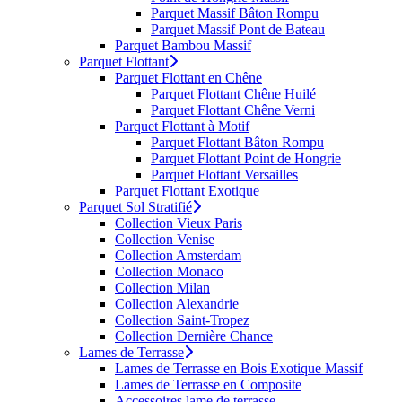
Parquet Massif Bâton Rompu
Parquet Massif Pont de Bateau
Parquet Bambou Massif
Parquet Flottant
Parquet Flottant en Chêne
Parquet Flottant Chêne Huilé
Parquet Flottant Chêne Verni
Parquet Flottant à Motif
Parquet Flottant Bâton Rompu
Parquet Flottant Point de Hongrie
Parquet Flottant Versailles
Parquet Flottant Exotique
Parquet Sol Stratifié
Collection Vieux Paris
Collection Venise
Collection Amsterdam
Collection Monaco
Collection Milan
Collection Alexandrie
Collection Saint-Tropez
Collection Dernière Chance
Lames de Terrasse
Lames de Terrasse en Bois Exotique Massif
Lames de Terrasse en Composite
Accessoires lame de terrasse