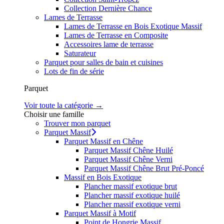
Collection Dernière Chance
Lames de Terrasse
Lames de Terrasse en Bois Exotique Massif
Lames de Terrasse en Composite
Accessoires lame de terrasse
Saturateur
Parquet pour salles de bain et cuisines
Lots de fin de série
Parquet
Voir toute la catégorie →
Choisir une famille
Trouver mon parquet
Parquet Massif
Parquet Massif en Chêne
Parquet Massif Chêne Huilé
Parquet Massif Chêne Verni
Parquet Massif Chêne Brut Pré-Poncé
Massif en Bois Exotique
Plancher massif exotique brut
Plancher massif exotique huilé
Plancher massif exotique verni
Parquet Massif à Motif
Point de Hongrie Massif