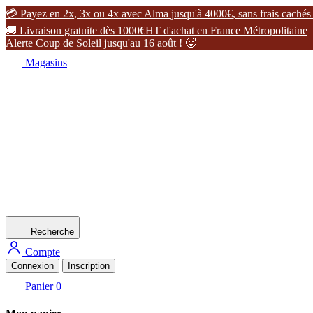

P
a
y
e
z
e
n
2
x
,
3
x
o
u
4
x
a
v
e
c
A
l
m
a
j
u
s
q
u
'
à
4
0
0
0
€
,
s
a
n
s
f
r
a
i
s
c
a
c
h
é
s

L
i
v
r
a
i
s
o
n
g
r
a
t
u
i
t
e
d
è
s
1
0
0
0
€
H
T
d
'
a
c
h
a
t
e
n
F
r
a
n
c
e
M
é
t
r
o
p
o
l
i
t
a
i
n
e
A
l
e
r
t
e
C
o
u
p
d
e
S
o
l
e
i
l
j
u
s
q
u
'
a
u
1
6
a
o
û
t
!

Magasins
Recherche
Compte
Connexion
Inscription
Panier
0