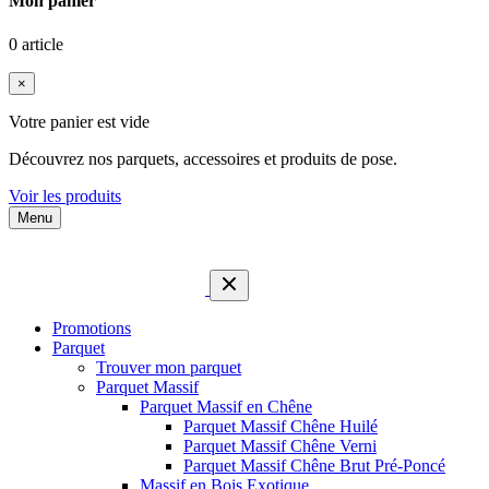
Mon panier
0 article
×
Votre panier est vide
Découvrez nos parquets, accessoires et produits de pose.
Voir les produits
Menu
Promotions
Parquet
Trouver mon parquet
Parquet Massif
Parquet Massif en Chêne
Parquet Massif Chêne Huilé
Parquet Massif Chêne Verni
Parquet Massif Chêne Brut Pré-Poncé
Massif en Bois Exotique