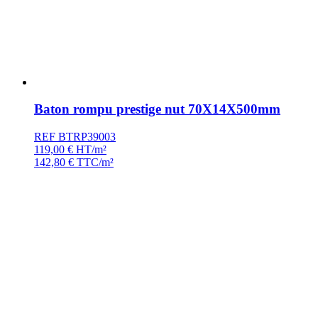
Baton rompu prestige nut 70X14X500mm
REF BTRP39003
119,00
€
HT/m²
142,80
€
TTC/m²