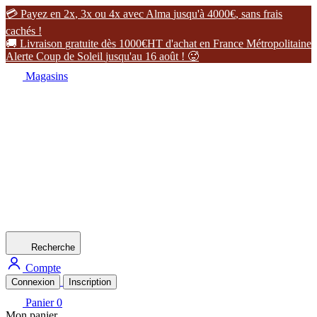

P
a
y
e
z
e
n
2
x
,
3
x
o
u
4
x
a
v
e
c
A
l
m
a
j
u
s
q
u
'
à
4
0
0
0
€
,
s
a
n
s
f
r
a
i
s
c
a
c
h
é
s
!

L
i
v
r
a
i
s
o
n
g
r
a
t
u
i
t
e
d
è
s
1
0
0
0
€
H
T
d
'
a
c
h
a
t
e
n
F
r
a
n
c
e
M
é
t
r
o
p
o
l
i
t
a
i
n
e
A
l
e
r
t
e
C
o
u
p
d
e
S
o
l
e
i
l
j
u
s
q
u
'
a
u
1
6
a
o
û
t
!

Magasins
Recherche
Compte
Connexion
Inscription
Panier
0
Mon panier