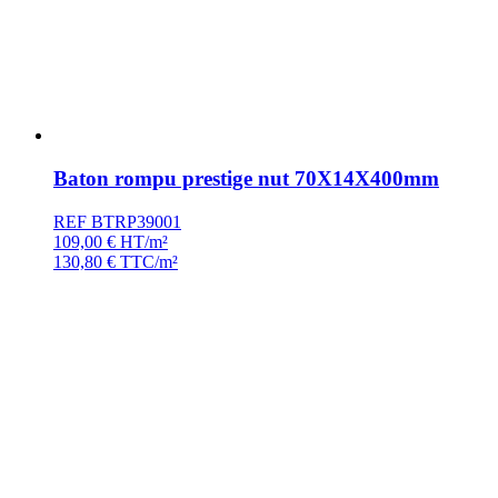
Baton rompu prestige nut 70X14X400mm
REF BTRP39001
109,00
€
HT/m²
130,80
€
TTC/m²