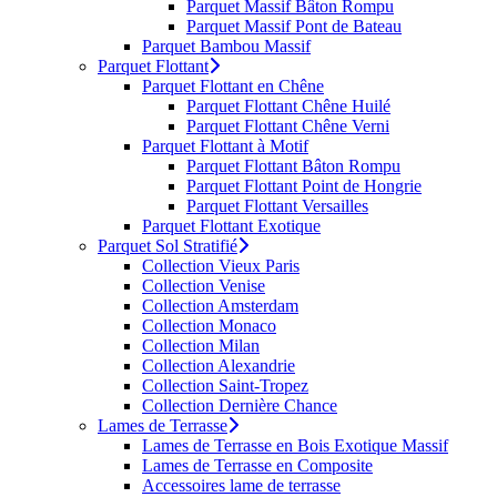
Parquet Massif Bâton Rompu
Parquet Massif Pont de Bateau
Parquet Bambou Massif
Parquet Flottant
Parquet Flottant en Chêne
Parquet Flottant Chêne Huilé
Parquet Flottant Chêne Verni
Parquet Flottant à Motif
Parquet Flottant Bâton Rompu
Parquet Flottant Point de Hongrie
Parquet Flottant Versailles
Parquet Flottant Exotique
Parquet Sol Stratifié
Collection Vieux Paris
Collection Venise
Collection Amsterdam
Collection Monaco
Collection Milan
Collection Alexandrie
Collection Saint-Tropez
Collection Dernière Chance
Lames de Terrasse
Lames de Terrasse en Bois Exotique Massif
Lames de Terrasse en Composite
Accessoires lame de terrasse