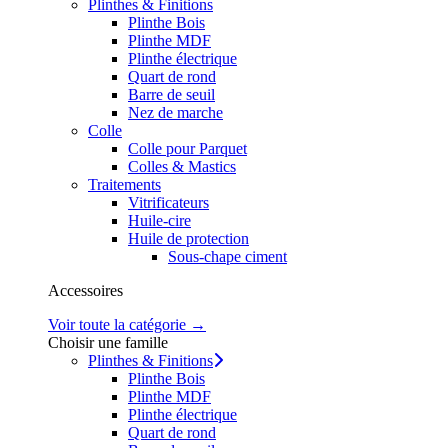
Plinthes & Finitions
Plinthe Bois
Plinthe MDF
Plinthe électrique
Quart de rond
Barre de seuil
Nez de marche
Colle
Colle pour Parquet
Colles & Mastics
Traitements
Vitrificateurs
Huile-cire
Huile de protection
Sous-chape ciment
Accessoires
Voir toute la catégorie →
Choisir une famille
Plinthes & Finitions
Plinthe Bois
Plinthe MDF
Plinthe électrique
Quart de rond