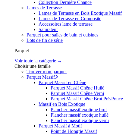
Collection Dernière Chance
Lames de Terrasse
Lames de Terrasse en Bois Exotique Massif
Lames de Terrasse en Composite
Accessoires lame de terrasse
Saturateur
Parquet pour salles de bain et cuisines
Lots de fin de série
Parquet
Voir toute la catégorie →
Choisir une famille
Trouver mon parquet
Parquet Massif
Parquet Massif en Chêne
Parquet Massif Chêne Huilé
Parquet Massif Chêne Verni
Parquet Massif Chêne Brut Pré-Poncé
Massif en Bois Exotique
Plancher massif exotique brut
Plancher massif exotique huilé
Plancher massif exotique verni
Parquet Massif à Motif
Point de Hongrie Massif