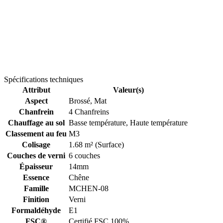
Spécifications techniques
Attribut
Valeur(s)
Aspect
Brossé, Mat
Chanfrein
4 Chanfreins
Chauffage au sol
Basse température, Haute température
Classement au feu
M3
Colisage
1.68 m² (Surface)
Couches de verni
6 couches
Épaisseur
14mm
Essence
Chêne
Famille
MCHEN-08
Finition
Verni
Formaldéhyde
E1
FSC®
Certifié FSC 100%