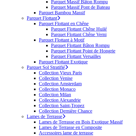
Parquet Massif Bâton Rompu
Parquet Massif Pont de Bateau
Parquet Bambou Massif
Parquet Flottant
Parquet Flottant en Chêne
Parquet Flottant Chêne Huilé
Parquet Flottant Chêne Verni
Parquet Flottant à Motif
Parquet Flottant Bâton Rompu
Parquet Flottant Point de Hongrie
Parquet Flottant Versailles
Parquet Flottant Exotique
Parquet Sol Stratifié
Collection Vieux Paris
Collection Venise
Collection Amsterdam
Collection Monaco
Collection Milan
Collection Alexandrie
Collection Saint-Tropez
Collection Dernière Chance
Lames de Terrasse
Lames de Terrasse en Bois Exotique Massif
Lames de Terrasse en Composite
Accessoires lame de terrasse