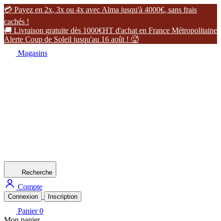

P
a
y
e
z
e
n
2
x
,
3
x
o
u
4
x
a
v
e
c
A
l
m
a
j
u
s
q
u
'
à
4
0
0
0
€
,
s
a
n
s
f
r
a
i
s
c
a
c
h
é
s
!

L
i
v
r
a
i
s
o
n
g
r
a
t
u
i
t
e
d
è
s
1
0
0
0
€
H
T
d
'
a
c
h
a
t
e
n
F
r
a
n
c
e
M
é
t
r
o
p
o
l
i
t
a
i
n
e
A
l
e
r
t
e
C
o
u
p
d
e
S
o
l
e
i
l
j
u
s
q
u
'
a
u
1
6
a
o
û
t
!

Magasins
Recherche
Compte
Connexion
Inscription
Panier
0
Mon panier