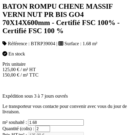
BATON ROMPU CHENE MASSIF
VERNI NUT PR BIS GO4
70X14X600mm - Certifié FSC 100% -
Certifié FSC 100 %
Référence :
BTRP39004
|
Surface :
1.68 m²
En stock
Prix unitaire
125,00
€
/ m² HT
150,00
€
/ m² TTC
Expédition sous 3 à 7 jours ouvrés
Le transporteur vous contacte pour convenir avec vous du jour de
livraison.
m² souhaité :
Quantité (colis) :
Prix HT/m² :