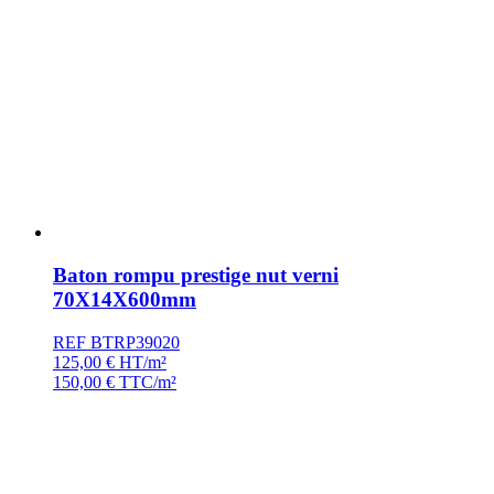
Baton rompu prestige nut verni
70X14X600mm
REF BTRP39020
125,00
€
HT/m²
150,00
€
TTC/m²