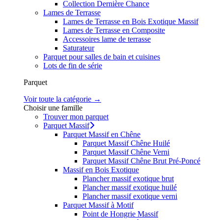
Collection Dernière Chance
Lames de Terrasse
Lames de Terrasse en Bois Exotique Massif
Lames de Terrasse en Composite
Accessoires lame de terrasse
Saturateur
Parquet pour salles de bain et cuisines
Lots de fin de série
Parquet
Voir toute la catégorie →
Choisir une famille
Trouver mon parquet
Parquet Massif
Parquet Massif en Chêne
Parquet Massif Chêne Huilé
Parquet Massif Chêne Verni
Parquet Massif Chêne Brut Pré-Poncé
Massif en Bois Exotique
Plancher massif exotique brut
Plancher massif exotique huilé
Plancher massif exotique verni
Parquet Massif à Motif
Point de Hongrie Massif