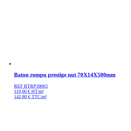
Baton rompu prestige nut 70X14X500mm
REF BTRP39003
119,00
€
HT/m²
142,80
€
TTC/m²