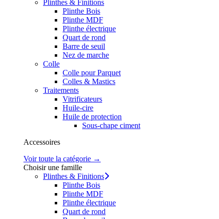
Plinthes & Finitions
Plinthe Bois
Plinthe MDF
Plinthe électrique
Quart de rond
Barre de seuil
Nez de marche
Colle
Colle pour Parquet
Colles & Mastics
Traitements
Vitrificateurs
Huile-cire
Huile de protection
Sous-chape ciment
Accessoires
Voir toute la catégorie →
Choisir une famille
Plinthes & Finitions
Plinthe Bois
Plinthe MDF
Plinthe électrique
Quart de rond