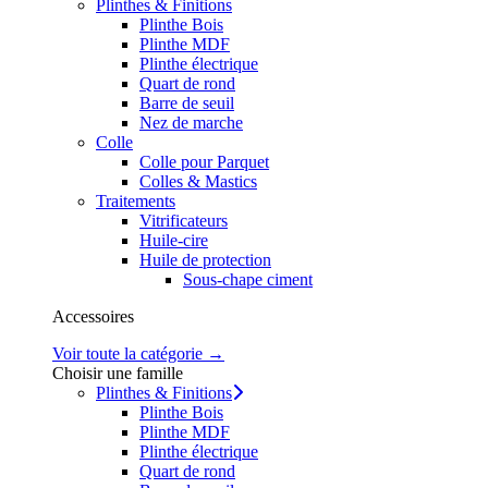
Plinthes & Finitions
Plinthe Bois
Plinthe MDF
Plinthe électrique
Quart de rond
Barre de seuil
Nez de marche
Colle
Colle pour Parquet
Colles & Mastics
Traitements
Vitrificateurs
Huile-cire
Huile de protection
Sous-chape ciment
Accessoires
Voir toute la catégorie →
Choisir une famille
Plinthes & Finitions
Plinthe Bois
Plinthe MDF
Plinthe électrique
Quart de rond