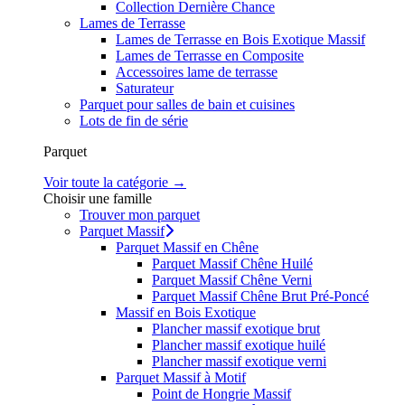
Collection Dernière Chance
Lames de Terrasse
Lames de Terrasse en Bois Exotique Massif
Lames de Terrasse en Composite
Accessoires lame de terrasse
Saturateur
Parquet pour salles de bain et cuisines
Lots de fin de série
Parquet
Voir toute la catégorie →
Choisir une famille
Trouver mon parquet
Parquet Massif
Parquet Massif en Chêne
Parquet Massif Chêne Huilé
Parquet Massif Chêne Verni
Parquet Massif Chêne Brut Pré-Poncé
Massif en Bois Exotique
Plancher massif exotique brut
Plancher massif exotique huilé
Plancher massif exotique verni
Parquet Massif à Motif
Point de Hongrie Massif