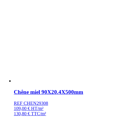
Chêne miel 90X20.4X500mm
REF CHEN29308
109,00
€
HT/m²
130,80
€
TTC/m²