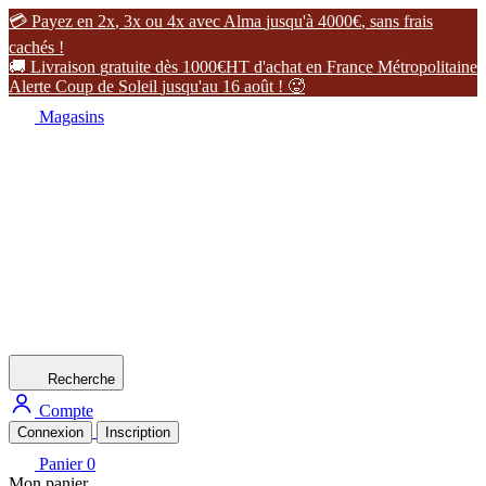

P
a
y
e
z
e
n
2
x
,
3
x
o
u
4
x
a
v
e
c
A
l
m
a
j
u
s
q
u
'
à
4
0
0
0
€
,
s
a
n
s
f
r
a
i
s
c
a
c
h
é
s
!

L
i
v
r
a
i
s
o
n
g
r
a
t
u
i
t
e
d
è
s
1
0
0
0
€
H
T
d
'
a
c
h
a
t
e
n
F
r
a
n
c
e
M
é
t
r
o
p
o
l
i
t
a
i
n
e
A
l
e
r
t
e
C
o
u
p
d
e
S
o
l
e
i
l
j
u
s
q
u
'
a
u
1
6
a
o
û
t
!

Magasins
Recherche
Compte
Connexion
Inscription
Panier
0
Mon panier