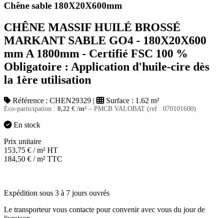
Chêne sable 180X20X600mm
CHÊNE MASSIF HUILÉ BROSSÉ
MARKANT SABLE GO4 - 180X20X600
mm A 1800mm - Certifié FSC 100 %
Obligatoire : Application d'huile-cire dès
la 1ère utilisation
Référence :
CHEN29329
|
Surface :
1.62 m²
Éco-participation :
0,22
€
/m²
– PMCB VALOBAT (ref : 070101600)
En stock
Prix unitaire
153,75
€
/ m² HT
184,50
€
/ m² TTC
Expédition sous 3 à 7 jours ouvrés
Le transporteur vous contacte pour convenir avec vous du jour de