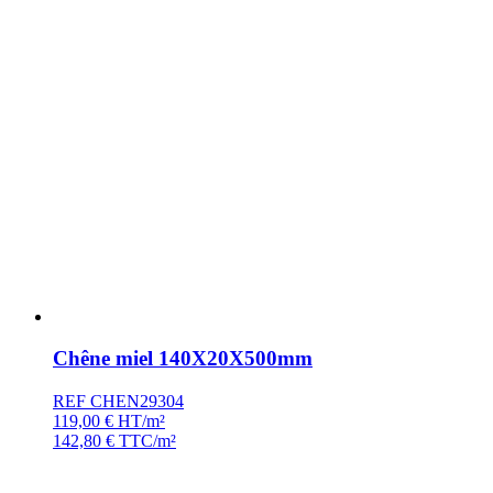
Chêne miel 140X20X500mm
REF CHEN29304
119,00
€
HT/m²
142,80
€
TTC/m²