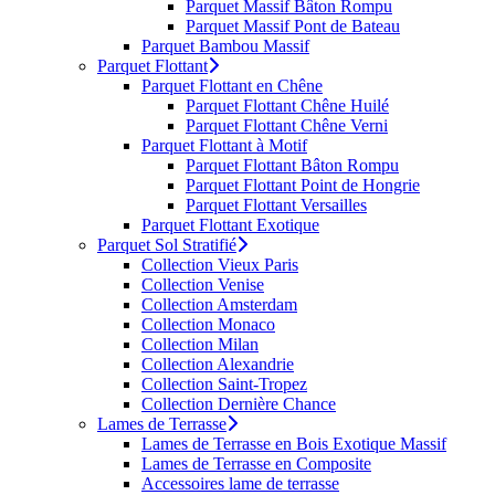
Parquet Massif Bâton Rompu
Parquet Massif Pont de Bateau
Parquet Bambou Massif
Parquet Flottant
Parquet Flottant en Chêne
Parquet Flottant Chêne Huilé
Parquet Flottant Chêne Verni
Parquet Flottant à Motif
Parquet Flottant Bâton Rompu
Parquet Flottant Point de Hongrie
Parquet Flottant Versailles
Parquet Flottant Exotique
Parquet Sol Stratifié
Collection Vieux Paris
Collection Venise
Collection Amsterdam
Collection Monaco
Collection Milan
Collection Alexandrie
Collection Saint-Tropez
Collection Dernière Chance
Lames de Terrasse
Lames de Terrasse en Bois Exotique Massif
Lames de Terrasse en Composite
Accessoires lame de terrasse