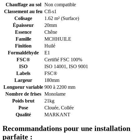
Chauffage au sol
Non compatible
Classement au feu
Cfl-s1
Colisage
1.62 m² (Surface)
Épaisseur
20mm
Essence
Chêne
Famille
MCHHUILE
Finition
Huilé
Formaldéhyde
E1
FSC®
Certifié FSC 100%
ISO
ISO 14001, ISO 9001
Labels
FSC®
Largeur
180mm
Longueur variable
900 à 2200 mm
Nombre de frises
Monolame
Poids brut
21kg
Pose
Clouée, Collée
Qualité
MARKANT
Recommandations pour une installation
parfaite :