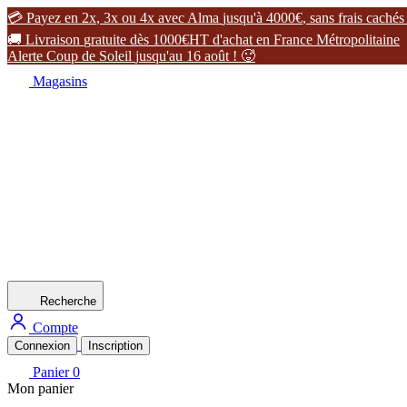

P
a
y
e
z
e
n
2
x
,
3
x
o
u
4
x
a
v
e
c
A
l
m
a
j
u
s
q
u
'
à
4
0
0
0
€
,
s
a
n
s
f
r
a
i
s
c
a
c
h
é
s

L
i
v
r
a
i
s
o
n
g
r
a
t
u
i
t
e
d
è
s
1
0
0
0
€
H
T
d
'
a
c
h
a
t
e
n
F
r
a
n
c
e
M
é
t
r
o
p
o
l
i
t
a
i
n
e
A
l
e
r
t
e
C
o
u
p
d
e
S
o
l
e
i
l
j
u
s
q
u
'
a
u
1
6
a
o
û
t
!

Magasins
Recherche
Compte
Connexion
Inscription
Panier
0
Mon panier