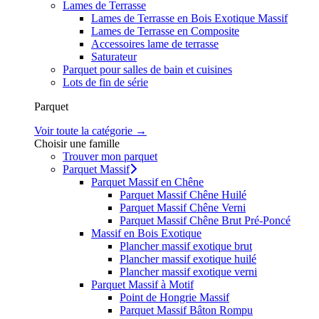
Lames de Terrasse
Lames de Terrasse en Bois Exotique Massif
Lames de Terrasse en Composite
Accessoires lame de terrasse
Saturateur
Parquet pour salles de bain et cuisines
Lots de fin de série
Parquet
Voir toute la catégorie →
Choisir une famille
Trouver mon parquet
Parquet Massif
Parquet Massif en Chêne
Parquet Massif Chêne Huilé
Parquet Massif Chêne Verni
Parquet Massif Chêne Brut Pré-Poncé
Massif en Bois Exotique
Plancher massif exotique brut
Plancher massif exotique huilé
Plancher massif exotique verni
Parquet Massif à Motif
Point de Hongrie Massif
Parquet Massif Bâton Rompu