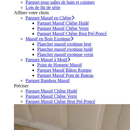
Parquet pour salles de bain et cuisines
Lots de fin de série
Affiner votre choix
Parquet Massif en Chêne
Parquet Massif Chêne Huilé
Parquet Massif Chêne Verni
Parquet Massif Chêne Brut Pré-Poncé
Massif en Bois Exotique
Plancher massif exotique brut
Plancher massif exotique huilé
Plancher massif exotique verni
Parquet Massif à Motif
Point de Hongrie Massif
Parquet Massif Bâton Rompu
Parquet Massif Pont de Bateau
Parquet Bambou Massif
Préciser
Parquet Massif Chêne Huilé
Parquet Massif Chêne Verni
Parquet Massif Chêne Brut Pré-Poncé