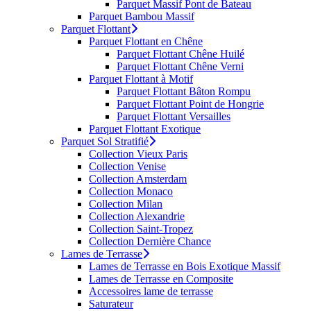
Parquet Massif Pont de Bateau
Parquet Bambou Massif
Parquet Flottant
Parquet Flottant en Chêne
Parquet Flottant Chêne Huilé
Parquet Flottant Chêne Verni
Parquet Flottant à Motif
Parquet Flottant Bâton Rompu
Parquet Flottant Point de Hongrie
Parquet Flottant Versailles
Parquet Flottant Exotique
Parquet Sol Stratifié
Collection Vieux Paris
Collection Venise
Collection Amsterdam
Collection Monaco
Collection Milan
Collection Alexandrie
Collection Saint-Tropez
Collection Dernière Chance
Lames de Terrasse
Lames de Terrasse en Bois Exotique Massif
Lames de Terrasse en Composite
Accessoires lame de terrasse
Saturateur