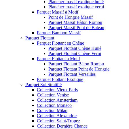
Plancher massif exotique huilé
Plancher massif exotique verni
Parquet Massif à Motif
Point de Hongrie Massif
Parquet Massif Bâton Rompu
Parquet Massif Pont de Bateau
Parquet Bambou Massif
Parquet Flottant
Parquet Flottant en Chêne
Parquet Flottant Chêne Huilé
Parquet Flottant Chêne Verni
Parquet Flottant à Motif
Parquet Flottant Bâton Rompu
Parquet Flottant Point de Hongrie
Parquet Flottant Versailles
Parquet Flottant Exotique
Parquet Sol Stratifié
Collection Vieux Paris
Collection Venise
Collection Amsterdam
Collection Monaco
Collection Milan
Collection Alexandrie
Collection Saint-Tropez
Collection Dernière Chance