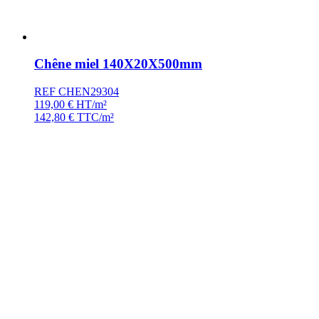
Chêne miel 140X20X500mm
REF CHEN29304
119,00
€
HT/m²
142,80
€
TTC/m²