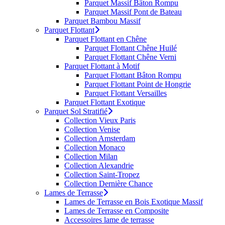
Parquet Massif Bâton Rompu
Parquet Massif Pont de Bateau
Parquet Bambou Massif
Parquet Flottant
Parquet Flottant en Chêne
Parquet Flottant Chêne Huilé
Parquet Flottant Chêne Verni
Parquet Flottant à Motif
Parquet Flottant Bâton Rompu
Parquet Flottant Point de Hongrie
Parquet Flottant Versailles
Parquet Flottant Exotique
Parquet Sol Stratifié
Collection Vieux Paris
Collection Venise
Collection Amsterdam
Collection Monaco
Collection Milan
Collection Alexandrie
Collection Saint-Tropez
Collection Dernière Chance
Lames de Terrasse
Lames de Terrasse en Bois Exotique Massif
Lames de Terrasse en Composite
Accessoires lame de terrasse