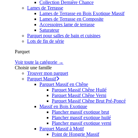
Collection Dernière Chance
Lames de Terrasse
Lames de Terrasse en Bois Exotique Massif
Lames de Terrasse en Composite
Accessoires lame de terrasse
Saturateur
Parquet pour salles de bain et cuisines
Lots de fin de série
Parquet
Voir toute la catégorie →
Choisir une famille
Trouver mon parquet
Parquet Massif
Parquet Massif en Chêne
Parquet Massif Chêne Huilé
Parquet Massif Chêne Verni
Parquet Massif Chêne Brut Pré-Poncé
Massif en Bois Exotique
Plancher massif exotique brut
Plancher massif exotique huilé
Plancher massif exotique verni
Parquet Massif à Motif
Point de Hongrie Massif