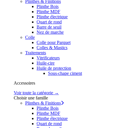
Plinthes & Finitions
Plinthe Bois
Plinthe MDF
Plinthe électrique
Quart de rond
Barre de seuil
Nez de marche
Colle
Colle pour Parquet
Colles & Mastics
Traitements
Vitrificateurs
Huile-cire
Huile de protection
Sous-chape ciment
Accessoires
Voir toute la catégorie →
Choisir une famille
Plinthes & Finitions
Plinthe Bois
Plinthe MDF
Plinthe électrique
Quart de rond