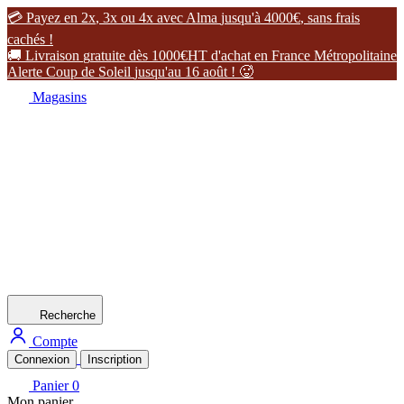

P
a
y
e
z
e
n
2
x
,
3
x
o
u
4
x
a
v
e
c
A
l
m
a
j
u
s
q
u
'
à
4
0
0
0
€
,
s
a
n
s
f
r
a
i
s
c
a
c
h
é
s
!

L
i
v
r
a
i
s
o
n
g
r
a
t
u
i
t
e
d
è
s
1
0
0
0
€
H
T
d
'
a
c
h
a
t
e
n
F
r
a
n
c
e
M
é
t
r
o
p
o
l
i
t
a
i
n
e
A
l
e
r
t
e
C
o
u
p
d
e
S
o
l
e
i
l
j
u
s
q
u
'
a
u
1
6
a
o
û
t
!

Magasins
Recherche
Compte
Connexion
Inscription
Panier
0
Mon panier