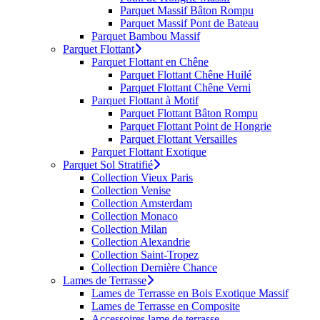
Parquet Massif Bâton Rompu
Parquet Massif Pont de Bateau
Parquet Bambou Massif
Parquet Flottant
Parquet Flottant en Chêne
Parquet Flottant Chêne Huilé
Parquet Flottant Chêne Verni
Parquet Flottant à Motif
Parquet Flottant Bâton Rompu
Parquet Flottant Point de Hongrie
Parquet Flottant Versailles
Parquet Flottant Exotique
Parquet Sol Stratifié
Collection Vieux Paris
Collection Venise
Collection Amsterdam
Collection Monaco
Collection Milan
Collection Alexandrie
Collection Saint-Tropez
Collection Dernière Chance
Lames de Terrasse
Lames de Terrasse en Bois Exotique Massif
Lames de Terrasse en Composite
Accessoires lame de terrasse