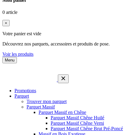
Mon panier
0 article
×
Votre panier est vide
Découvrez nos parquets, accessoires et produits de pose.
Voir les produits
Menu
Promotions
Parquet
Trouver mon parquet
Parquet Massif
Parquet Massif en Chêne
Parquet Massif Chêne Huilé
Parquet Massif Chêne Verni
Parquet Massif Chêne Brut Pré-Poncé
Massif en Bois Exotique