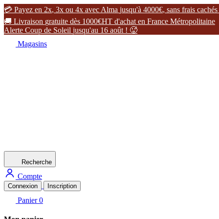

P
a
y
e
z
e
n
2
x
,
3
x
o
u
4
x
a
v
e
c
A
l
m
a
j
u
s
q
u
'
à
4
0
0
0
€
,
s
a
n
s
f
r
a
i
s
c
a
c
h
é
s

L
i
v
r
a
i
s
o
n
g
r
a
t
u
i
t
e
d
è
s
1
0
0
0
€
H
T
d
'
a
c
h
a
t
e
n
F
r
a
n
c
e
M
é
t
r
o
p
o
l
i
t
a
i
n
e
A
l
e
r
t
e
C
o
u
p
d
e
S
o
l
e
i
l
j
u
s
q
u
'
a
u
1
6
a
o
û
t
!

Magasins
Recherche
Compte
Connexion
Inscription
Panier
0