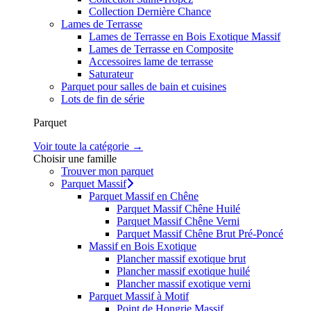
Collection Dernière Chance
Lames de Terrasse
Lames de Terrasse en Bois Exotique Massif
Lames de Terrasse en Composite
Accessoires lame de terrasse
Saturateur
Parquet pour salles de bain et cuisines
Lots de fin de série
Parquet
Voir toute la catégorie →
Choisir une famille
Trouver mon parquet
Parquet Massif
Parquet Massif en Chêne
Parquet Massif Chêne Huilé
Parquet Massif Chêne Verni
Parquet Massif Chêne Brut Pré-Poncé
Massif en Bois Exotique
Plancher massif exotique brut
Plancher massif exotique huilé
Plancher massif exotique verni
Parquet Massif à Motif
Point de Hongrie Massif