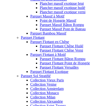
Plancher massif exotique brut
Plancher massif exotique huilé
Plancher massif exotique verni
Parquet Massif à Motif
Point de Hongrie Massif
Parquet Massif Bâton Rompu
Parquet Massif Pont de Bateau
Parquet Bambou Massif
Parquet Flottant
Parquet Flottant en Chêne
Parquet Flottant Chêne Huilé
Parquet Flottant Chêne Verni
Parquet Flottant à Motif
Parquet Flottant Bâton Rompu
Parquet Flottant Point de Hongrie
Parquet Flottant Versailles
Parquet Flottant Exotique
Parquet Sol Stratifié
Collection Vieux Paris
Collection Venise
Collection Amsterdam
Collection Monaco
Collection Milan
Collection Alexandrie
Collection Saint-Tropez