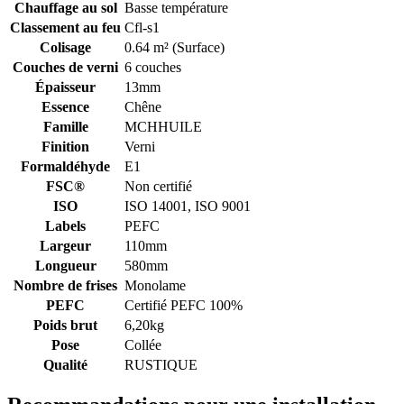
Chauffage au sol
Basse température
Classement au feu
Cfl-s1
Colisage
0.64 m² (Surface)
Couches de verni
6 couches
Épaisseur
13mm
Essence
Chêne
Famille
MCHHUILE
Finition
Verni
Formaldéhyde
E1
FSC®
Non certifié
ISO
ISO 14001, ISO 9001
Labels
PEFC
Largeur
110mm
Longueur
580mm
Nombre de frises
Monolame
PEFC
Certifié PEFC 100%
Poids brut
6,20kg
Pose
Collée
Qualité
RUSTIQUE