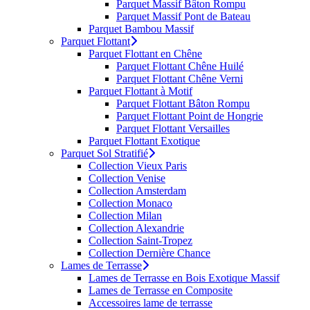
Parquet Massif Bâton Rompu
Parquet Massif Pont de Bateau
Parquet Bambou Massif
Parquet Flottant
Parquet Flottant en Chêne
Parquet Flottant Chêne Huilé
Parquet Flottant Chêne Verni
Parquet Flottant à Motif
Parquet Flottant Bâton Rompu
Parquet Flottant Point de Hongrie
Parquet Flottant Versailles
Parquet Flottant Exotique
Parquet Sol Stratifié
Collection Vieux Paris
Collection Venise
Collection Amsterdam
Collection Monaco
Collection Milan
Collection Alexandrie
Collection Saint-Tropez
Collection Dernière Chance
Lames de Terrasse
Lames de Terrasse en Bois Exotique Massif
Lames de Terrasse en Composite
Accessoires lame de terrasse