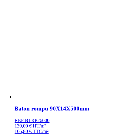
Baton rompu 90X14X500mm
REF BTRP26000
139,00
€
HT/m²
166,80
€
TTC/m²