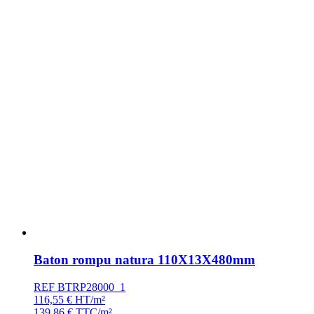
Baton rompu natura 110X13X480mm
REF BTRP28000_1
116,55
€
HT/m²
139,86
€
TTC/m²