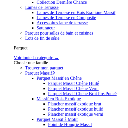
Collection Dernière Chance
Lames de Terrasse
Lames de Terrasse en Bois Exotique Massif
Lames de Terrasse en Composite
Accessoires lame de terrasse
Saturateur
Parquet pour salles de bain et cuisines
Lots de fin de série
Parquet
Voir toute la catégorie →
Choisir une famille
Trouver mon parquet
Parquet Massif
Parquet Massif en Chêne
Parquet Massif Chêne Huilé
Parquet Massif Chêne Verni
Parquet Massif Chêne Brut Pré-Poncé
Massif en Bois Exotique
Plancher massif exotique brut
Plancher massif exotique huilé
Plancher massif exotique verni
Parquet Massif à Motif
Point de Hongrie Massif