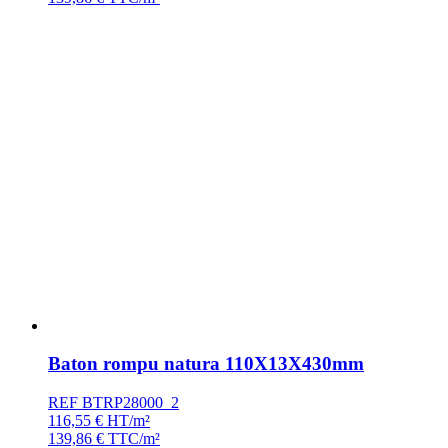
Baton rompu natura 110X13X430mm
REF BTRP28000_2
116,55
€
HT/m²
139,86
€
TTC/m²