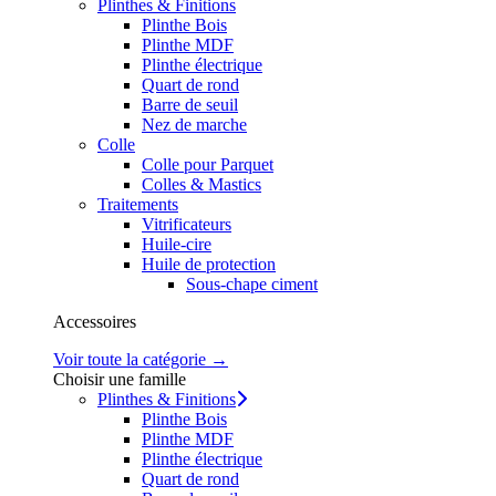
Plinthes & Finitions
Plinthe Bois
Plinthe MDF
Plinthe électrique
Quart de rond
Barre de seuil
Nez de marche
Colle
Colle pour Parquet
Colles & Mastics
Traitements
Vitrificateurs
Huile-cire
Huile de protection
Sous-chape ciment
Accessoires
Voir toute la catégorie →
Choisir une famille
Plinthes & Finitions
Plinthe Bois
Plinthe MDF
Plinthe électrique
Quart de rond