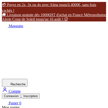

P
a
y
e
z
e
n
2
x
,
3
x
o
u
4
x
a
v
e
c
A
l
m
a
j
u
s
q
u
'
à
4
0
0
0
€
,
s
a
n
s
f
r
a
i
s
c
a
c
h
é
s
!

L
i
v
r
a
i
s
o
n
g
r
a
t
u
i
t
e
d
è
s
1
0
0
0
€
H
T
d
'
a
c
h
a
t
e
n
F
r
a
n
c
e
M
é
t
r
o
p
o
l
i
t
a
i
n
e
A
l
e
r
t
e
C
o
u
p
d
e
S
o
l
e
i
l
j
u
s
q
u
'
a
u
1
6
a
o
û
t
!

Magasins
Recherche
Compte
Connexion
Inscription
Panier
0
Mon panier