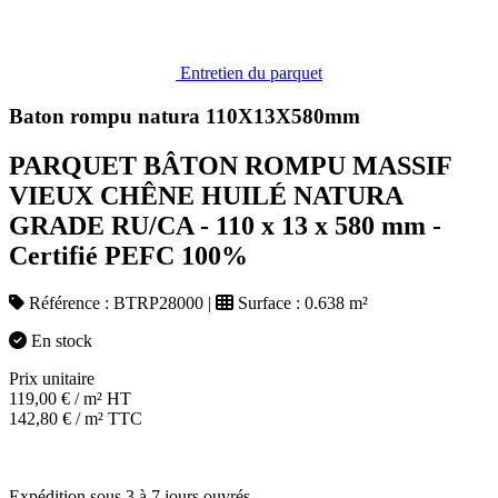
Entretien du parquet
Baton rompu natura 110X13X580mm
PARQUET BÂTON ROMPU MASSIF
VIEUX CHÊNE HUILÉ NATURA
GRADE RU/CA - 110 x 13 x 580 mm -
Certifié PEFC 100%
Référence :
BTRP28000
|
Surface :
0.638 m²
En stock
Prix unitaire
119,00
€
/ m² HT
142,80
€
/ m² TTC
Expédition sous 3 à 7 jours ouvrés