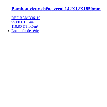
Bambou vieux chêne verni 142X12X1850mm
REF BAMB36110
99,00
€
HT/m²
118,80
€
TTC/m²
Lot de fin de série