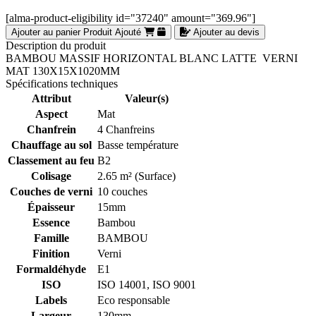
[alma-product-eligibility id="37240" amount="369.96"]
Ajouter au panier
Produit Ajouté
Ajouter au devis
Description du produit
BAMBOU MASSIF HORIZONTAL BLANC LATTE VERNI
MAT 130X15X1020MM
Spécifications techniques
Attribut
Valeur(s)
Aspect
Mat
Chanfrein
4 Chanfreins
Chauffage au sol
Basse température
Classement au feu
B2
Colisage
2.65 m² (Surface)
Couches de verni
10 couches
Épaisseur
15mm
Essence
Bambou
Famille
BAMBOU
Finition
Verni
Formaldéhyde
E1
ISO
ISO 14001, ISO 9001
Labels
Eco responsable
Largeur
130mm