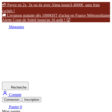

P
a
y
e
z
e
n
2
x
,
3
x
o
u
4
x
a
v
e
c
A
l
m
a
j
u
s
q
u
'
à
4
0
0
0
€
,
s
a
n
s
f
r
a
i
s
c
a
c
h
é
s
!

L
i
v
r
a
i
s
o
n
g
r
a
t
u
i
t
e
d
è
s
1
0
0
0
€
H
T
d
'
a
c
h
a
t
e
n
F
r
a
n
c
e
M
é
t
r
o
p
o
l
i
t
a
i
n
e
A
l
e
r
t
e
C
o
u
p
d
e
S
o
l
e
i
l
j
u
s
q
u
'
a
u
1
6
a
o
û
t
!

Magasins
Recherche
Compte
Connexion
Inscription
Panier
0
Mon panier