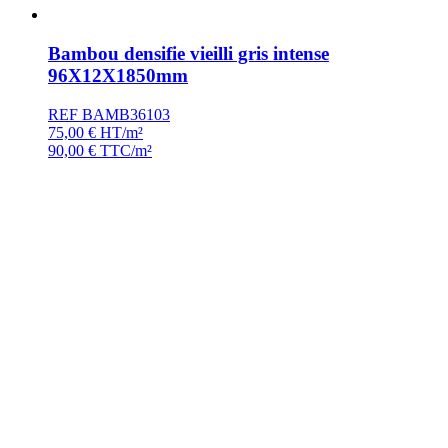
Bambou densifie vieilli gris intense
96X12X1850mm
REF BAMB36103
75,00
€
HT/m²
90,00
€
TTC/m²