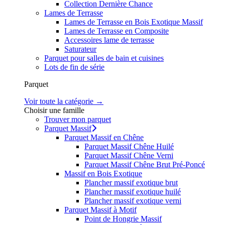
Collection Dernière Chance
Lames de Terrasse
Lames de Terrasse en Bois Exotique Massif
Lames de Terrasse en Composite
Accessoires lame de terrasse
Saturateur
Parquet pour salles de bain et cuisines
Lots de fin de série
Parquet
Voir toute la catégorie →
Choisir une famille
Trouver mon parquet
Parquet Massif
Parquet Massif en Chêne
Parquet Massif Chêne Huilé
Parquet Massif Chêne Verni
Parquet Massif Chêne Brut Pré-Poncé
Massif en Bois Exotique
Plancher massif exotique brut
Plancher massif exotique huilé
Plancher massif exotique verni
Parquet Massif à Motif
Point de Hongrie Massif