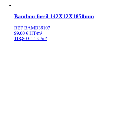
Bambou fossil 142X12X1850mm
REF BAMB36107
99,00
€
HT/m²
118,80
€
TTC/m²