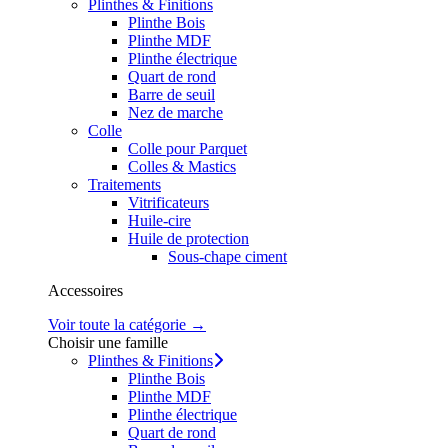
Plinthes & Finitions
Plinthe Bois
Plinthe MDF
Plinthe électrique
Quart de rond
Barre de seuil
Nez de marche
Colle
Colle pour Parquet
Colles & Mastics
Traitements
Vitrificateurs
Huile-cire
Huile de protection
Sous-chape ciment
Accessoires
Voir toute la catégorie →
Choisir une famille
Plinthes & Finitions
Plinthe Bois
Plinthe MDF
Plinthe électrique
Quart de rond