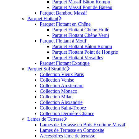
Parquet Massif Bâton Rompu
Parquet Massif Pont de Bateau
Parquet Bambou Massif
Parquet Flottant
Parquet Flottant en Chêne
Parquet Flottant Chêne Huilé
Parquet Flottant Chêne Verni
Parquet Flottant à Motif
Parquet Flottant Bâton Rompu
Parquet Flottant Point de Hongrie
Parquet Flottant Versailles
Parquet Flottant Exotique
Parquet Sol Stratifié
Collection Vieux Paris
Collection Venise
Collection Amsterdam
Collection Monaco
Collection Milan
Collection Alexandrie
Collection Saint-Tropez
Collection Dernière Chance
Lames de Terrasse
Lames de Terrasse en Bois Exotique Massif
Lames de Terrasse en Composite
Accessoires lame de terrasse