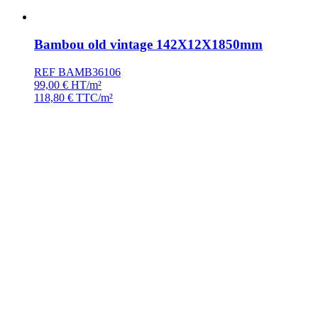
Bambou old vintage 142X12X1850mm
REF BAMB36106
99,00
€
HT/m²
118,80
€
TTC/m²