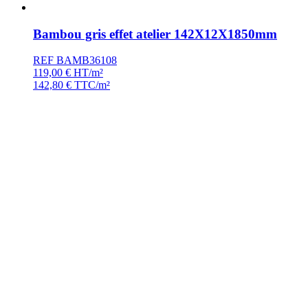
Bambou gris effet atelier 142X12X1850mm
REF BAMB36108
119,00
€
HT/m²
142,80
€
TTC/m²