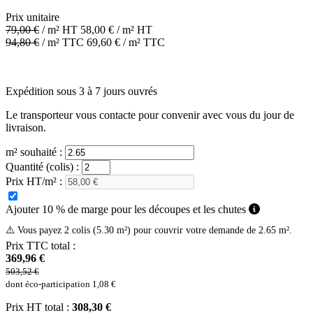
Prix unitaire
79,00
€
/ m² HT
58,00
€
/ m² HT
94,80
€
/ m² TTC
69,60
€
/ m² TTC
Expédition sous 3 à 7 jours ouvrés
Le transporteur vous contacte pour convenir avec vous du jour de
livraison.
m² souhaité :
Quantité (colis) :
Prix HT/m² :
Ajouter 10 % de marge pour les découpes et les chutes
⚠️ Vous payez 2 colis (5.30 m²) pour couvrir votre demande de 2.65 m².
Prix TTC total :
369,96 €
503,52 €
dont éco-participation
1,08 €
Prix HT total :
308,30 €