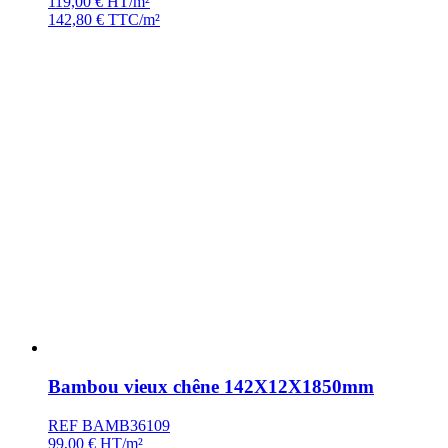
119,00
€
HT/m²
142,80
€
TTC/m²
Bambou vieux chêne 142X12X1850mm
REF BAMB36109
99,00
€
HT/m²