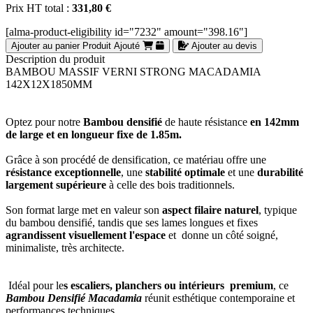
Prix HT total :
331,80 €
[alma-product-eligibility id="7232" amount="398.16"]
Ajouter au panier
Produit Ajouté
Ajouter au devis
Description du produit
BAMBOU MASSIF VERNI STRONG MACADAMIA
142X12X1850MM
Optez pour notre
Bambou densifié
de haute résistance
en 142mm
de large et en longueur fixe de 1.85m.
Grâce à son procédé de densification, ce matériau offre une
résistance exceptionnelle
, une
stabilité optimale
et une
durabilité
largement supérieure
à celle des bois traditionnels.
Son format large met en valeur son
aspect filaire naturel
, typique
du bambou densifié, tandis que ses lames longues et fixes
agrandissent visuellement l'espace
et donne un côté soigné,
minimaliste, très architecte.
Idéal pour le
s escaliers, planchers ou intérieurs premium
, ce
Bambou Densifié Macadamia
réunit esthétique contemporaine et
performances techniques.