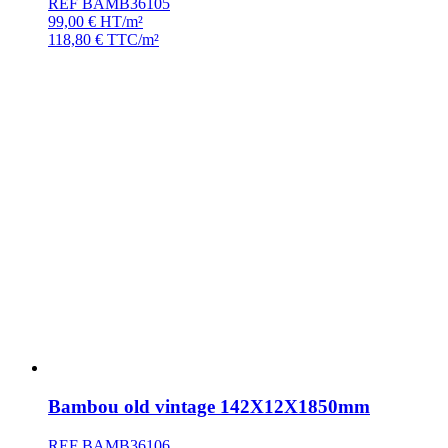
REF BAMB36105
99,00
€
HT/m²
118,80
€
TTC/m²
Bambou old vintage 142X12X1850mm
REF BAMB36106