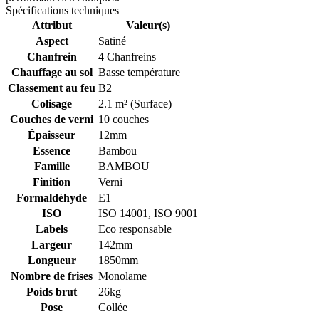
Spécifications techniques
Attribut
Valeur(s)
Aspect
Satiné
Chanfrein
4 Chanfreins
Chauffage au sol
Basse température
Classement au feu
B2
Colisage
2.1 m² (Surface)
Couches de verni
10 couches
Épaisseur
12mm
Essence
Bambou
Famille
BAMBOU
Finition
Verni
Formaldéhyde
E1
ISO
ISO 14001, ISO 9001
Labels
Eco responsable
Largeur
142mm
Longueur
1850mm
Nombre de frises
Monolame
Poids brut
26kg
Pose
Collée