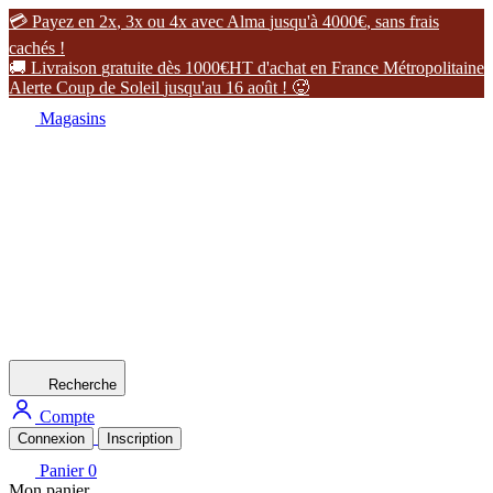

P
a
y
e
z
e
n
2
x
,
3
x
o
u
4
x
a
v
e
c
A
l
m
a
j
u
s
q
u
'
à
4
0
0
0
€
,
s
a
n
s
f
r
a
i
s
c
a
c
h
é
s
!

L
i
v
r
a
i
s
o
n
g
r
a
t
u
i
t
e
d
è
s
1
0
0
0
€
H
T
d
'
a
c
h
a
t
e
n
F
r
a
n
c
e
M
é
t
r
o
p
o
l
i
t
a
i
n
e
A
l
e
r
t
e
C
o
u
p
d
e
S
o
l
e
i
l
j
u
s
q
u
'
a
u
1
6
a
o
û
t
!

Magasins
Recherche
Compte
Connexion
Inscription
Panier
0
Mon panier