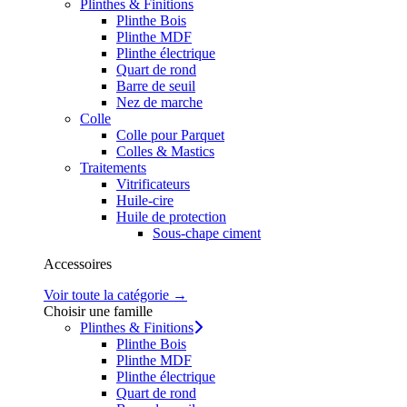
Plinthes & Finitions
Plinthe Bois
Plinthe MDF
Plinthe électrique
Quart de rond
Barre de seuil
Nez de marche
Colle
Colle pour Parquet
Colles & Mastics
Traitements
Vitrificateurs
Huile-cire
Huile de protection
Sous-chape ciment
Accessoires
Voir toute la catégorie →
Choisir une famille
Plinthes & Finitions
Plinthe Bois
Plinthe MDF
Plinthe électrique
Quart de rond