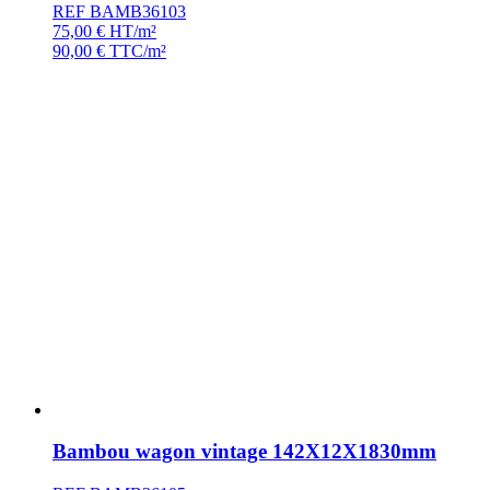
REF BAMB36103
75,00
€
HT/m²
90,00
€
TTC/m²
Bambou wagon vintage 142X12X1830mm