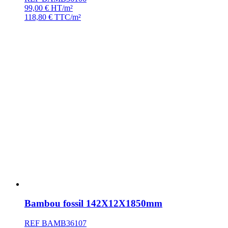
99,00
€
HT/m²
118,80
€
TTC/m²
Bambou fossil 142X12X1850mm
REF BAMB36107