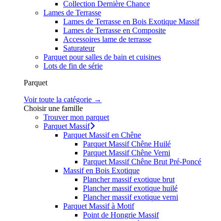
Collection Dernière Chance
Lames de Terrasse
Lames de Terrasse en Bois Exotique Massif
Lames de Terrasse en Composite
Accessoires lame de terrasse
Saturateur
Parquet pour salles de bain et cuisines
Lots de fin de série
Parquet
Voir toute la catégorie →
Choisir une famille
Trouver mon parquet
Parquet Massif
Parquet Massif en Chêne
Parquet Massif Chêne Huilé
Parquet Massif Chêne Verni
Parquet Massif Chêne Brut Pré-Poncé
Massif en Bois Exotique
Plancher massif exotique brut
Plancher massif exotique huilé
Plancher massif exotique verni
Parquet Massif à Motif
Point de Hongrie Massif