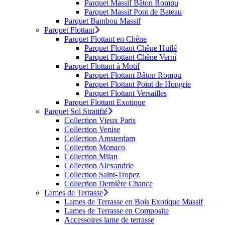
Parquet Massif Bâton Rompu
Parquet Massif Pont de Bateau
Parquet Bambou Massif
Parquet Flottant
Parquet Flottant en Chêne
Parquet Flottant Chêne Huilé
Parquet Flottant Chêne Verni
Parquet Flottant à Motif
Parquet Flottant Bâton Rompu
Parquet Flottant Point de Hongrie
Parquet Flottant Versailles
Parquet Flottant Exotique
Parquet Sol Stratifié
Collection Vieux Paris
Collection Venise
Collection Amsterdam
Collection Monaco
Collection Milan
Collection Alexandrie
Collection Saint-Tropez
Collection Dernière Chance
Lames de Terrasse
Lames de Terrasse en Bois Exotique Massif
Lames de Terrasse en Composite
Accessoires lame de terrasse