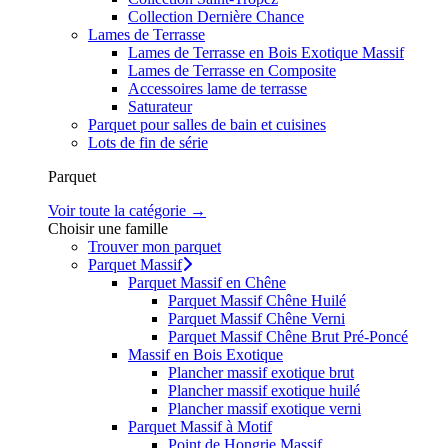
Collection Dernière Chance
Lames de Terrasse
Lames de Terrasse en Bois Exotique Massif
Lames de Terrasse en Composite
Accessoires lame de terrasse
Saturateur
Parquet pour salles de bain et cuisines
Lots de fin de série
Parquet
Voir toute la catégorie →
Choisir une famille
Trouver mon parquet
Parquet Massif
Parquet Massif en Chêne
Parquet Massif Chêne Huilé
Parquet Massif Chêne Verni
Parquet Massif Chêne Brut Pré-Poncé
Massif en Bois Exotique
Plancher massif exotique brut
Plancher massif exotique huilé
Plancher massif exotique verni
Parquet Massif à Motif
Point de Hongrie Massif