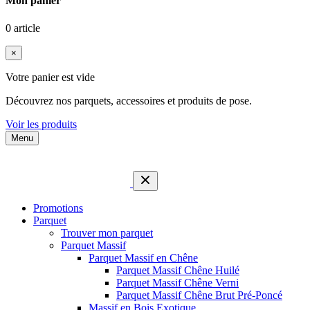
Mon panier
0 article
×
Votre panier est vide
Découvrez nos parquets, accessoires et produits de pose.
Voir les produits
Menu
Promotions
Parquet
Trouver mon parquet
Parquet Massif
Parquet Massif en Chêne
Parquet Massif Chêne Huilé
Parquet Massif Chêne Verni
Parquet Massif Chêne Brut Pré-Poncé
Massif en Bois Exotique