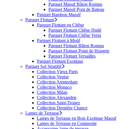
Parquet Massif Bâton Rompu
Parquet Massif Pont de Bateau
Parquet Bambou Massif
Parquet Flottant
Parquet Flottant en Chêne
Parquet Flottant Chêne Huilé
Parquet Flottant Chêne Verni
Parquet Flottant à Motif
Parquet Flottant Bâton Rompu
Parquet Flottant Point de Hongrie
Parquet Flottant Versailles
Parquet Flottant Exotique
Parquet Sol Stratifié
Collection Vieux Paris
Collection Venise
Collection Amsterdam
Collection Monaco
Collection Milan
Collection Alexandrie
Collection Saint-Tropez
Collection Dernière Chance
Lames de Terrasse
Lames de Terrasse en Bois Exotique Massif
Lames de Terrasse en Composite
Accessoires lame de terrasse