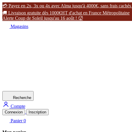

P
a
y
e
z
e
n
2
x
,
3
x
o
u
4
x
a
v
e
c
A
l
m
a
j
u
s
q
u
'
à
4
0
0
0
€
,
s
a
n
s
f
r
a
i
s
c
a
c
h
é
s

L
i
v
r
a
i
s
o
n
g
r
a
t
u
i
t
e
d
è
s
1
0
0
0
€
H
T
d
'
a
c
h
a
t
e
n
F
r
a
n
c
e
M
é
t
r
o
p
o
l
i
t
a
i
n
e
A
l
e
r
t
e
C
o
u
p
d
e
S
o
l
e
i
l
j
u
s
q
u
'
a
u
1
6
a
o
û
t
!

Magasins
Recherche
Compte
Connexion
Inscription
Panier
0