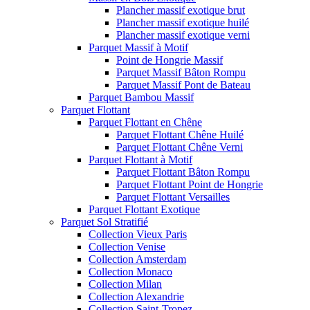
Plancher massif exotique brut
Plancher massif exotique huilé
Plancher massif exotique verni
Parquet Massif à Motif
Point de Hongrie Massif
Parquet Massif Bâton Rompu
Parquet Massif Pont de Bateau
Parquet Bambou Massif
Parquet Flottant
Parquet Flottant en Chêne
Parquet Flottant Chêne Huilé
Parquet Flottant Chêne Verni
Parquet Flottant à Motif
Parquet Flottant Bâton Rompu
Parquet Flottant Point de Hongrie
Parquet Flottant Versailles
Parquet Flottant Exotique
Parquet Sol Stratifié
Collection Vieux Paris
Collection Venise
Collection Amsterdam
Collection Monaco
Collection Milan
Collection Alexandrie
Collection Saint-Tropez