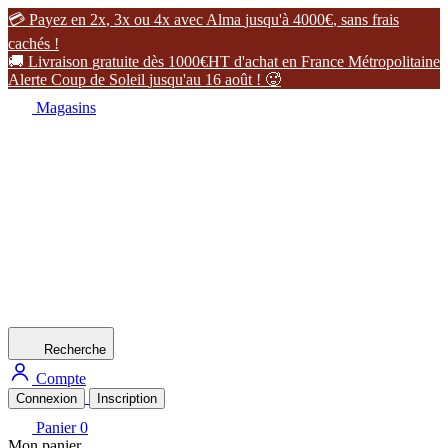

P
a
y
e
z
e
n
2
x
,
3
x
o
u
4
x
a
v
e
c
A
l
m
a
j
u
s
q
u
'
à
4
0
0
0
€
,
s
a
n
s
f
r
a
i
s
c
a
c
h
é
s
!

L
i
v
r
a
i
s
o
n
g
r
a
t
u
i
t
e
d
è
s
1
0
0
0
€
H
T
d
'
a
c
h
a
t
e
n
F
r
a
n
c
e
M
é
t
r
o
p
o
l
i
t
a
i
n
e
A
l
e
r
t
e
C
o
u
p
d
e
S
o
l
e
i
l
j
u
s
q
u
'
a
u
1
6
a
o
û
t
!

Magasins
Recherche
Compte
Connexion
Inscription
Panier
0
Mon panier