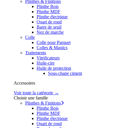
Plinthes & Finitions
Plinthe Bois
Plinthe MDF
Plinthe électrique
Quart de rond
Barre de seuil
Nez de marche
Colle
Colle pour Parquet
Colles & Mastics
Traitements
Vitrificateurs
Huile-cire
Huile de protection
Sous-chape ciment
Accessoires
Voir toute la catégorie →
Choisir une famille
Plinthes & Finitions
Plinthe Bois
Plinthe MDF
Plinthe électrique
Quart de rond