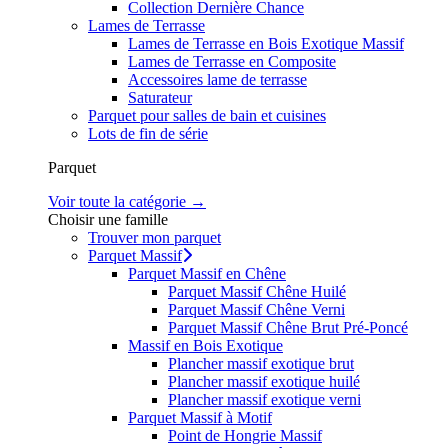
Collection Dernière Chance
Lames de Terrasse
Lames de Terrasse en Bois Exotique Massif
Lames de Terrasse en Composite
Accessoires lame de terrasse
Saturateur
Parquet pour salles de bain et cuisines
Lots de fin de série
Parquet
Voir toute la catégorie →
Choisir une famille
Trouver mon parquet
Parquet Massif
Parquet Massif en Chêne
Parquet Massif Chêne Huilé
Parquet Massif Chêne Verni
Parquet Massif Chêne Brut Pré-Poncé
Massif en Bois Exotique
Plancher massif exotique brut
Plancher massif exotique huilé
Plancher massif exotique verni
Parquet Massif à Motif
Point de Hongrie Massif