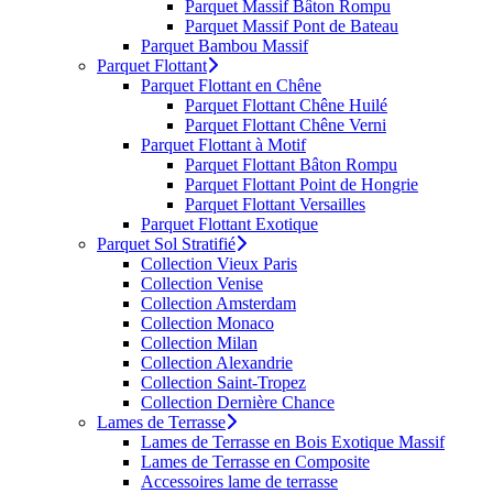
Parquet Massif Bâton Rompu
Parquet Massif Pont de Bateau
Parquet Bambou Massif
Parquet Flottant
Parquet Flottant en Chêne
Parquet Flottant Chêne Huilé
Parquet Flottant Chêne Verni
Parquet Flottant à Motif
Parquet Flottant Bâton Rompu
Parquet Flottant Point de Hongrie
Parquet Flottant Versailles
Parquet Flottant Exotique
Parquet Sol Stratifié
Collection Vieux Paris
Collection Venise
Collection Amsterdam
Collection Monaco
Collection Milan
Collection Alexandrie
Collection Saint-Tropez
Collection Dernière Chance
Lames de Terrasse
Lames de Terrasse en Bois Exotique Massif
Lames de Terrasse en Composite
Accessoires lame de terrasse