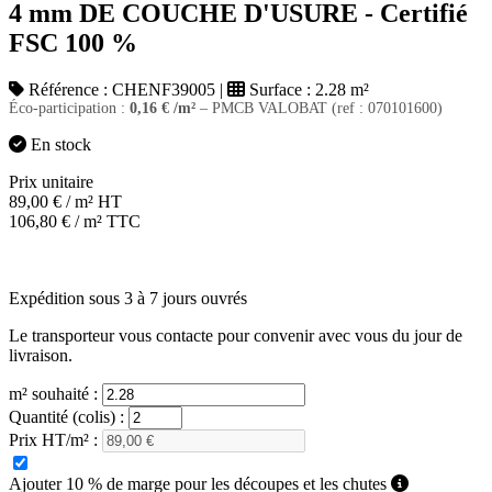
4 mm DE COUCHE D'USURE - Certifié
FSC 100 %
Référence :
CHENF39005
|
Surface :
2.28 m²
Éco-participation :
0,16
€
/m²
– PMCB VALOBAT (ref : 070101600)
En stock
Prix unitaire
89,00
€
/ m² HT
106,80
€
/ m² TTC
Expédition sous 3 à 7 jours ouvrés
Le transporteur vous contacte pour convenir avec vous du jour de
livraison.
m² souhaité :
Quantité (colis) :
Prix HT/m² :
Ajouter 10 % de marge pour les découpes et les chutes