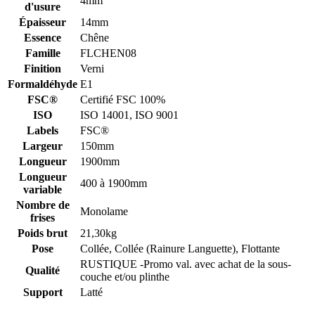
4mm
d'usure
Épaisseur
14mm
Essence
Chêne
Famille
FLCHEN08
Finition
Verni
Formaldéhyde
E1
FSC®
Certifié FSC 100%
ISO
ISO 14001, ISO 9001
Labels
FSC®
Largeur
150mm
Longueur
1900mm
Longueur
400 à 1900mm
variable
Nombre de
Monolame
frises
Poids brut
21,30kg
Pose
Collée, Collée (Rainure Languette), Flottante
RUSTIQUE -Promo val. avec achat de la sous-
Qualité
couche et/ou plinthe
Support
Latté