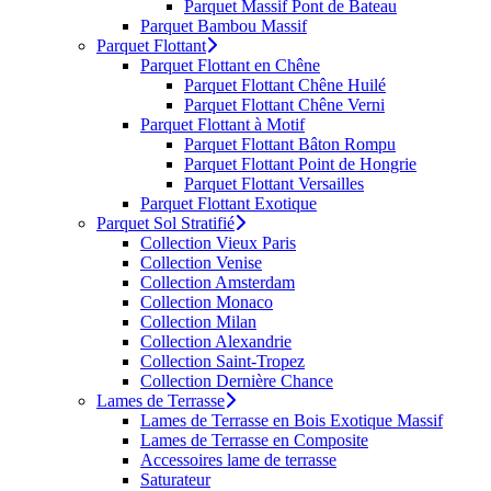
Parquet Massif Pont de Bateau
Parquet Bambou Massif
Parquet Flottant
Parquet Flottant en Chêne
Parquet Flottant Chêne Huilé
Parquet Flottant Chêne Verni
Parquet Flottant à Motif
Parquet Flottant Bâton Rompu
Parquet Flottant Point de Hongrie
Parquet Flottant Versailles
Parquet Flottant Exotique
Parquet Sol Stratifié
Collection Vieux Paris
Collection Venise
Collection Amsterdam
Collection Monaco
Collection Milan
Collection Alexandrie
Collection Saint-Tropez
Collection Dernière Chance
Lames de Terrasse
Lames de Terrasse en Bois Exotique Massif
Lames de Terrasse en Composite
Accessoires lame de terrasse
Saturateur