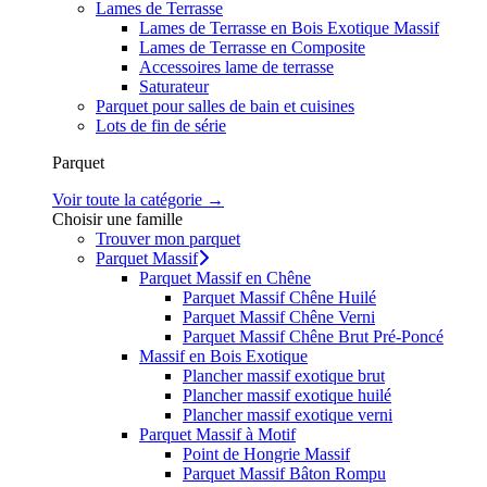
Lames de Terrasse
Lames de Terrasse en Bois Exotique Massif
Lames de Terrasse en Composite
Accessoires lame de terrasse
Saturateur
Parquet pour salles de bain et cuisines
Lots de fin de série
Parquet
Voir toute la catégorie →
Choisir une famille
Trouver mon parquet
Parquet Massif
Parquet Massif en Chêne
Parquet Massif Chêne Huilé
Parquet Massif Chêne Verni
Parquet Massif Chêne Brut Pré-Poncé
Massif en Bois Exotique
Plancher massif exotique brut
Plancher massif exotique huilé
Plancher massif exotique verni
Parquet Massif à Motif
Point de Hongrie Massif
Parquet Massif Bâton Rompu