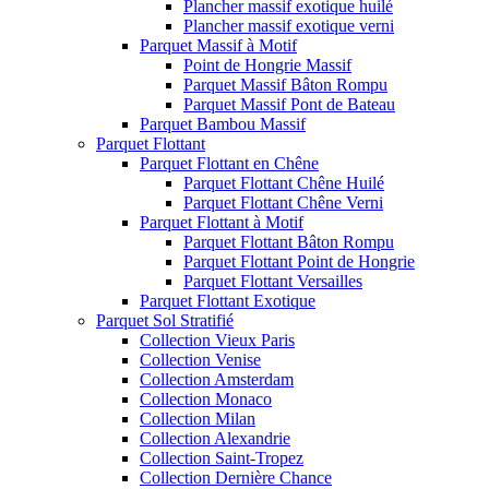
Plancher massif exotique huilé
Plancher massif exotique verni
Parquet Massif à Motif
Point de Hongrie Massif
Parquet Massif Bâton Rompu
Parquet Massif Pont de Bateau
Parquet Bambou Massif
Parquet Flottant
Parquet Flottant en Chêne
Parquet Flottant Chêne Huilé
Parquet Flottant Chêne Verni
Parquet Flottant à Motif
Parquet Flottant Bâton Rompu
Parquet Flottant Point de Hongrie
Parquet Flottant Versailles
Parquet Flottant Exotique
Parquet Sol Stratifié
Collection Vieux Paris
Collection Venise
Collection Amsterdam
Collection Monaco
Collection Milan
Collection Alexandrie
Collection Saint-Tropez
Collection Dernière Chance