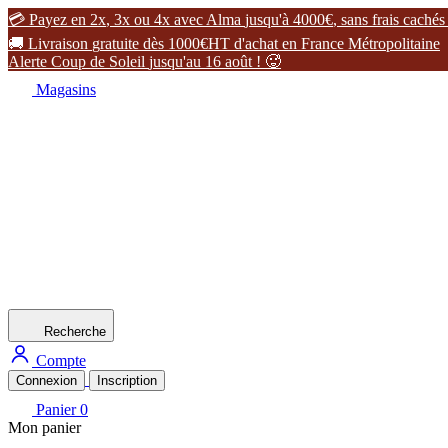

P
a
y
e
z
e
n
2
x
,
3
x
o
u
4
x
a
v
e
c
A
l
m
a
j
u
s
q
u
'
à
4
0
0
0
€
,
s
a
n
s
f
r
a
i
s
c
a
c
h
é
s

L
i
v
r
a
i
s
o
n
g
r
a
t
u
i
t
e
d
è
s
1
0
0
0
€
H
T
d
'
a
c
h
a
t
e
n
F
r
a
n
c
e
M
é
t
r
o
p
o
l
i
t
a
i
n
e
A
l
e
r
t
e
C
o
u
p
d
e
S
o
l
e
i
l
j
u
s
q
u
'
a
u
1
6
a
o
û
t
!

Magasins
Recherche
Compte
Connexion
Inscription
Panier
0
Mon panier