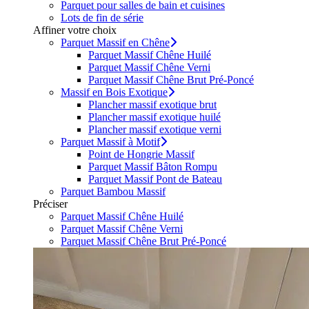
Parquet pour salles de bain et cuisines
Lots de fin de série
Affiner votre choix
Parquet Massif en Chêne
Parquet Massif Chêne Huilé
Parquet Massif Chêne Verni
Parquet Massif Chêne Brut Pré-Poncé
Massif en Bois Exotique
Plancher massif exotique brut
Plancher massif exotique huilé
Plancher massif exotique verni
Parquet Massif à Motif
Point de Hongrie Massif
Parquet Massif Bâton Rompu
Parquet Massif Pont de Bateau
Parquet Bambou Massif
Préciser
Parquet Massif Chêne Huilé
Parquet Massif Chêne Verni
Parquet Massif Chêne Brut Pré-Poncé