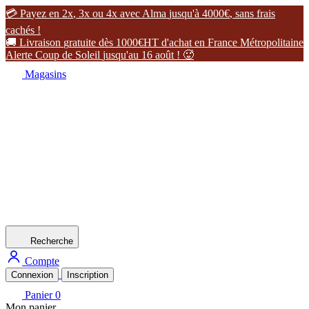

P
a
y
e
z
e
n
2
x
,
3
x
o
u
4
x
a
v
e
c
A
l
m
a
j
u
s
q
u
'
à
4
0
0
0
€
,
s
a
n
s
f
r
a
i
s
c
a
c
h
é
s
!

L
i
v
r
a
i
s
o
n
g
r
a
t
u
i
t
e
d
è
s
1
0
0
0
€
H
T
d
'
a
c
h
a
t
e
n
F
r
a
n
c
e
M
é
t
r
o
p
o
l
i
t
a
i
n
e
A
l
e
r
t
e
C
o
u
p
d
e
S
o
l
e
i
l
j
u
s
q
u
'
a
u
1
6
a
o
û
t
!

Magasins
Recherche
Compte
Connexion
Inscription
Panier
0
Mon panier