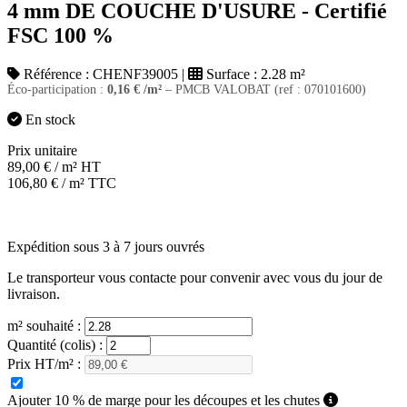
4 mm DE COUCHE D'USURE - Certifié
FSC 100 %
Référence :
CHENF39005
|
Surface :
2.28 m²
Éco-participation :
0,16
€
/m²
– PMCB VALOBAT (ref : 070101600)
En stock
Prix unitaire
89,00
€
/ m² HT
106,80
€
/ m² TTC
Expédition sous 3 à 7 jours ouvrés
Le transporteur vous contacte pour convenir avec vous du jour de
livraison.
m² souhaité :
Quantité (colis) :
Prix HT/m² :
Ajouter 10 % de marge pour les découpes et les chutes