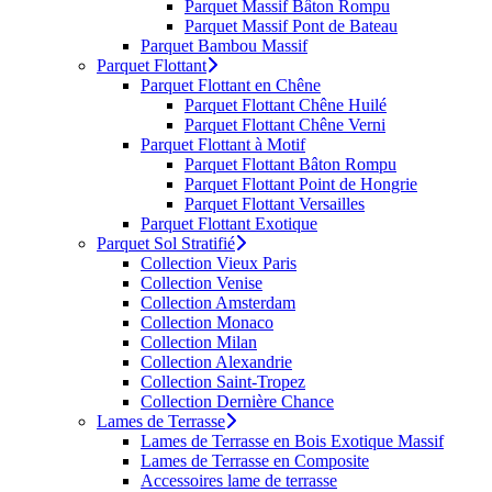
Parquet Massif Bâton Rompu
Parquet Massif Pont de Bateau
Parquet Bambou Massif
Parquet Flottant
Parquet Flottant en Chêne
Parquet Flottant Chêne Huilé
Parquet Flottant Chêne Verni
Parquet Flottant à Motif
Parquet Flottant Bâton Rompu
Parquet Flottant Point de Hongrie
Parquet Flottant Versailles
Parquet Flottant Exotique
Parquet Sol Stratifié
Collection Vieux Paris
Collection Venise
Collection Amsterdam
Collection Monaco
Collection Milan
Collection Alexandrie
Collection Saint-Tropez
Collection Dernière Chance
Lames de Terrasse
Lames de Terrasse en Bois Exotique Massif
Lames de Terrasse en Composite
Accessoires lame de terrasse