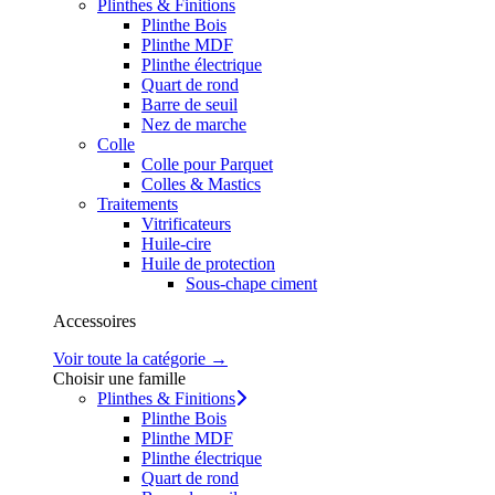
Plinthes & Finitions
Plinthe Bois
Plinthe MDF
Plinthe électrique
Quart de rond
Barre de seuil
Nez de marche
Colle
Colle pour Parquet
Colles & Mastics
Traitements
Vitrificateurs
Huile-cire
Huile de protection
Sous-chape ciment
Accessoires
Voir toute la catégorie →
Choisir une famille
Plinthes & Finitions
Plinthe Bois
Plinthe MDF
Plinthe électrique
Quart de rond