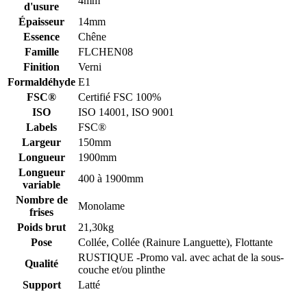
4mm
d'usure
Épaisseur
14mm
Essence
Chêne
Famille
FLCHEN08
Finition
Verni
Formaldéhyde
E1
FSC®
Certifié FSC 100%
ISO
ISO 14001, ISO 9001
Labels
FSC®
Largeur
150mm
Longueur
1900mm
Longueur
400 à 1900mm
variable
Nombre de
Monolame
frises
Poids brut
21,30kg
Pose
Collée, Collée (Rainure Languette), Flottante
RUSTIQUE -Promo val. avec achat de la sous-
Qualité
couche et/ou plinthe
Support
Latté