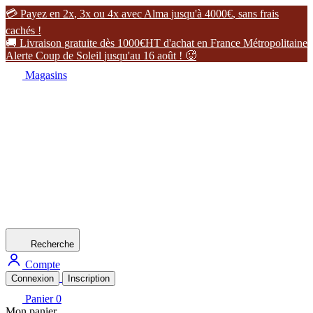

P
a
y
e
z
e
n
2
x
,
3
x
o
u
4
x
a
v
e
c
A
l
m
a
j
u
s
q
u
'
à
4
0
0
0
€
,
s
a
n
s
f
r
a
i
s
c
a
c
h
é
s
!

L
i
v
r
a
i
s
o
n
g
r
a
t
u
i
t
e
d
è
s
1
0
0
0
€
H
T
d
'
a
c
h
a
t
e
n
F
r
a
n
c
e
M
é
t
r
o
p
o
l
i
t
a
i
n
e
A
l
e
r
t
e
C
o
u
p
d
e
S
o
l
e
i
l
j
u
s
q
u
'
a
u
1
6
a
o
û
t
!

Magasins
Recherche
Compte
Connexion
Inscription
Panier
0
Mon panier