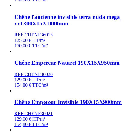
Chêne l'ancienne invisible terra nuda mega
xxl 300X15X1000mm
REF CHENF36013
125,00
€
HT/m²
150,00
€
TTC/m²
Chêne Empereur Naturel 190X15X950mm
REF CHENF36020
129,00
€
HT/m²
154,80
€
TTC/m²
Chêne Empereur Invisible 190X15X900mm
REF CHENF36021
129,00
€
HT/m²
154,80
€
TTC/m²