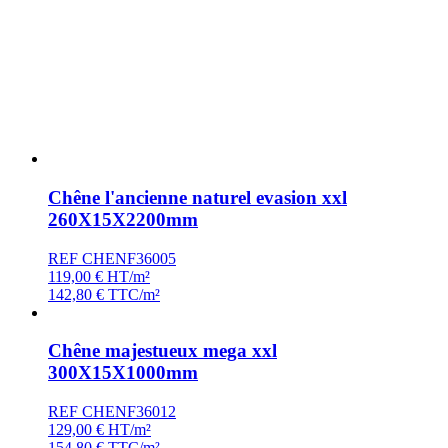
Chêne l'ancienne naturel evasion xxl
260X15X2200mm
REF CHENF36005
119,00
€
HT/m²
142,80
€
TTC/m²
Chêne majestueux mega xxl
300X15X1000mm
REF CHENF36012
129,00
€
HT/m²
154,80
€
TTC/m²