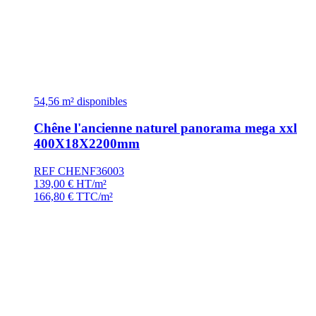
54,56 m² disponibles
Chêne l'ancienne naturel panorama mega xxl
400X18X2200mm
REF CHENF36003
139,00
€
HT/m²
166,80
€
TTC/m²