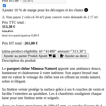
Prix HT/m² :
Ajouter 10 % de marge pour les découpes et les chutes
⚠️ Vous payez 2 colis (4.34 m²) pour couvrir votre demande de 2.17 m².
Prix TTC total :
313,30 €
516,45 €
dont éco-participation
0,86 €
Prix HT total :
261,08 €
[alma-product-eligibility id="41480" amount="313.30"]
Ajouter au panier
Produit Ajouté
Ajouter au devis
Description du produit
Le
parquet chêne Mimosa Naturel
apporte une ambiance douce,
lumineuse et chaleureuse à votre intérieur. Son aspect brossé mat
met en valeur le veinage du chêne tout en offrant un rendu naturel,
sobre et élégant.
Sa finition vernie protège la surface grâce à ses 6 couches de verni et
facilite l’entretien au quotidien. Les 4 chanfreins soulignent chaque
lame pour une finition nette et soignée.
Avec ses lames monolames de 190x15 mm, sa couche d’usure de 4