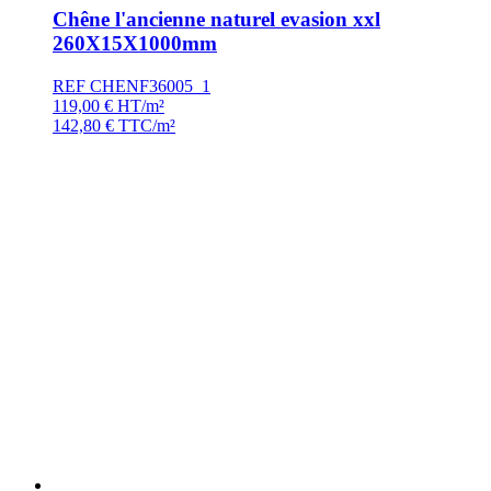
Chêne l'ancienne naturel evasion xxl
260X15X1000mm
REF CHENF36005_1
119,00
€
HT/m²
142,80
€
TTC/m²