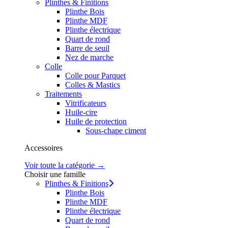
Plinthes & Finitions
Plinthe Bois
Plinthe MDF
Plinthe électrique
Quart de rond
Barre de seuil
Nez de marche
Colle
Colle pour Parquet
Colles & Mastics
Traitements
Vitrificateurs
Huile-cire
Huile de protection
Sous-chape ciment
Accessoires
Voir toute la catégorie →
Choisir une famille
Plinthes & Finitions
Plinthe Bois
Plinthe MDF
Plinthe électrique
Quart de rond