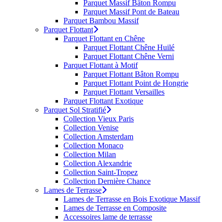
Parquet Massif Bâton Rompu
Parquet Massif Pont de Bateau
Parquet Bambou Massif
Parquet Flottant
Parquet Flottant en Chêne
Parquet Flottant Chêne Huilé
Parquet Flottant Chêne Verni
Parquet Flottant à Motif
Parquet Flottant Bâton Rompu
Parquet Flottant Point de Hongrie
Parquet Flottant Versailles
Parquet Flottant Exotique
Parquet Sol Stratifié
Collection Vieux Paris
Collection Venise
Collection Amsterdam
Collection Monaco
Collection Milan
Collection Alexandrie
Collection Saint-Tropez
Collection Dernière Chance
Lames de Terrasse
Lames de Terrasse en Bois Exotique Massif
Lames de Terrasse en Composite
Accessoires lame de terrasse