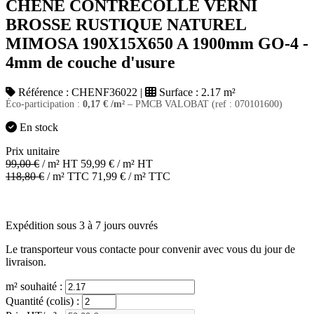
CHENE CONTRECOLLE VERNI
BROSSE RUSTIQUE NATUREL
MIMOSA 190X15X650 A 1900mm GO-4 -
4mm de couche d'usure
Référence :
CHENF36022
|
Surface :
2.17 m²
Éco-participation :
0,17
€
/m²
– PMCB VALOBAT (ref : 070101600)
En stock
Prix unitaire
99,00
€
/ m² HT
59,99
€
/ m² HT
118,80
€
/ m² TTC
71,99
€
/ m² TTC
Expédition sous 3 à 7 jours ouvrés
Le transporteur vous contacte pour convenir avec vous du jour de
livraison.
m² souhaité :
Quantité (colis) :