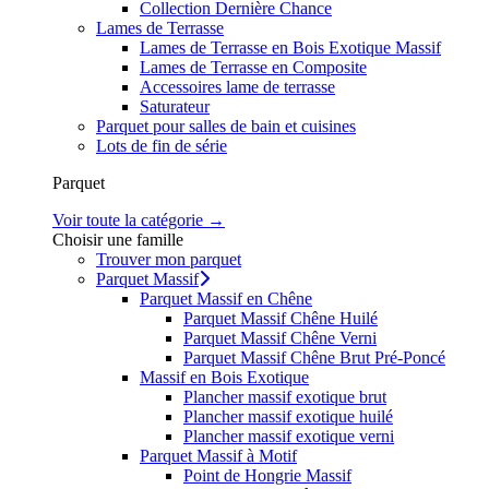
Collection Dernière Chance
Lames de Terrasse
Lames de Terrasse en Bois Exotique Massif
Lames de Terrasse en Composite
Accessoires lame de terrasse
Saturateur
Parquet pour salles de bain et cuisines
Lots de fin de série
Parquet
Voir toute la catégorie →
Choisir une famille
Trouver mon parquet
Parquet Massif
Parquet Massif en Chêne
Parquet Massif Chêne Huilé
Parquet Massif Chêne Verni
Parquet Massif Chêne Brut Pré-Poncé
Massif en Bois Exotique
Plancher massif exotique brut
Plancher massif exotique huilé
Plancher massif exotique verni
Parquet Massif à Motif
Point de Hongrie Massif