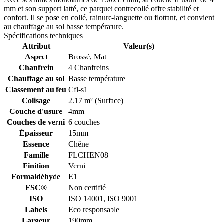
mm et son support latté, ce parquet contrecollé offre stabilité et
confort. Il se pose en collé, rainure-languette ou flottant, et convient
au chauffage au sol basse température.
Spécifications techniques
Attribut
Valeur(s)
Aspect
Brossé, Mat
Chanfrein
4 Chanfreins
Chauffage au sol
Basse température
Classement au feu
Cfl-s1
Colisage
2.17 m² (Surface)
Couche d'usure
4mm
Couches de verni
6 couches
Épaisseur
15mm
Essence
Chêne
Famille
FLCHEN08
Finition
Verni
Formaldéhyde
E1
FSC®
Non certifié
ISO
ISO 14001, ISO 9001
Labels
Eco responsable
Largeur
190mm