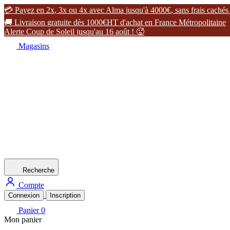

P
a
y
e
z
e
n
2
x
,
3
x
o
u
4
x
a
v
e
c
A
l
m
a
j
u
s
q
u
'
à
4
0
0
0
€
,
s
a
n
s
f
r
a
i
s
c
a
c
h
é
s

L
i
v
r
a
i
s
o
n
g
r
a
t
u
i
t
e
d
è
s
1
0
0
0
€
H
T
d
'
a
c
h
a
t
e
n
F
r
a
n
c
e
M
é
t
r
o
p
o
l
i
t
a
i
n
e
A
l
e
r
t
e
C
o
u
p
d
e
S
o
l
e
i
l
j
u
s
q
u
'
a
u
1
6
a
o
û
t
!

Magasins
Recherche
Compte
Connexion
Inscription
Panier
0
Mon panier