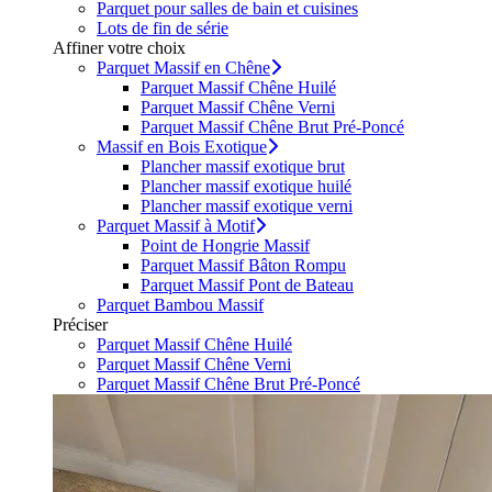
Parquet pour salles de bain et cuisines
Lots de fin de série
Affiner votre choix
Parquet Massif en Chêne
Parquet Massif Chêne Huilé
Parquet Massif Chêne Verni
Parquet Massif Chêne Brut Pré-Poncé
Massif en Bois Exotique
Plancher massif exotique brut
Plancher massif exotique huilé
Plancher massif exotique verni
Parquet Massif à Motif
Point de Hongrie Massif
Parquet Massif Bâton Rompu
Parquet Massif Pont de Bateau
Parquet Bambou Massif
Préciser
Parquet Massif Chêne Huilé
Parquet Massif Chêne Verni
Parquet Massif Chêne Brut Pré-Poncé