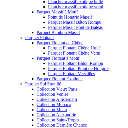
Plancher massif exotique huilé
Plancher massif exotique verni
Parquet Massif à Motif
Point de Hongrie Massif
Parquet Massif Bâton Rompu
Parquet Massif Pont de Bateau
Parquet Bambou Massif
Parquet Flottant
Parquet Flottant en Chêne
Parquet Flottant Chêne Huilé
Parquet Flottant Chêne Verni
Parquet Flottant à Motif
Parquet Flottant Bâton Rompu
Parquet Flottant Point de Hongrie
Parquet Flottant Versailles
Parquet Flottant Exotique
Parquet Sol Stratifié
Collection Vieux Paris
Collection Venise
Collection Amsterdam
Collection Monaco
Collection Milan
Collection Alexandrie
Collection Saint-Tropez
Collection Dernière Chance