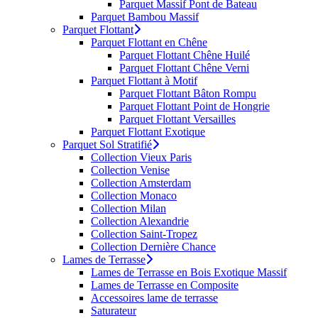
Parquet Massif Pont de Bateau
Parquet Bambou Massif
Parquet Flottant
Parquet Flottant en Chêne
Parquet Flottant Chêne Huilé
Parquet Flottant Chêne Verni
Parquet Flottant à Motif
Parquet Flottant Bâton Rompu
Parquet Flottant Point de Hongrie
Parquet Flottant Versailles
Parquet Flottant Exotique
Parquet Sol Stratifié
Collection Vieux Paris
Collection Venise
Collection Amsterdam
Collection Monaco
Collection Milan
Collection Alexandrie
Collection Saint-Tropez
Collection Dernière Chance
Lames de Terrasse
Lames de Terrasse en Bois Exotique Massif
Lames de Terrasse en Composite
Accessoires lame de terrasse
Saturateur