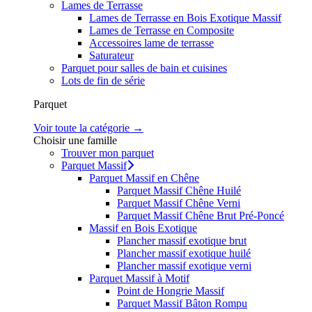
Lames de Terrasse
Lames de Terrasse en Bois Exotique Massif
Lames de Terrasse en Composite
Accessoires lame de terrasse
Saturateur
Parquet pour salles de bain et cuisines
Lots de fin de série
Parquet
Voir toute la catégorie →
Choisir une famille
Trouver mon parquet
Parquet Massif
Parquet Massif en Chêne
Parquet Massif Chêne Huilé
Parquet Massif Chêne Verni
Parquet Massif Chêne Brut Pré-Poncé
Massif en Bois Exotique
Plancher massif exotique brut
Plancher massif exotique huilé
Plancher massif exotique verni
Parquet Massif à Motif
Point de Hongrie Massif
Parquet Massif Bâton Rompu