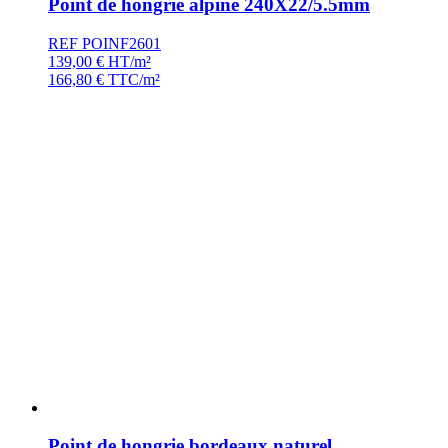
Point de hongrie alpine 240X22/5.5mm
REF POINF2601
139,00
€
HT/m²
166,80
€
TTC/m²
Point de hongrie bordeaux naturel