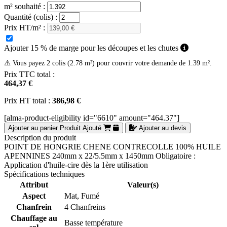
m² souhaité :
Quantité (colis) :
Prix HT/m² :
Ajouter 15 % de marge pour les découpes et les chutes
⚠️ Vous payez 2 colis (2.78 m²) pour couvrir votre demande de 1.39 m².
Prix TTC total :
464,37 €
Prix HT total :
386,98 €
[alma-product-eligibility id="6610" amount="464.37"]
Ajouter au panier
Produit Ajouté
Ajouter au devis
Description du produit
POINT DE HONGRIE CHENE CONTRECOLLE 100% HUILE
APENNINES 240mm x 22/5.5mm x 1450mm Obligatoire :
Application d'huile-cire dès la 1ère utilisation
Spécifications techniques
Attribut
Valeur(s)
Aspect
Mat, Fumé
Chanfrein
4 Chanfreins
Chauffage au
Basse température