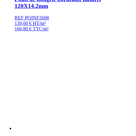
120X14.2mm
REF POINF2608
139,00
€
HT/m²
166,80
€
TTC/m²