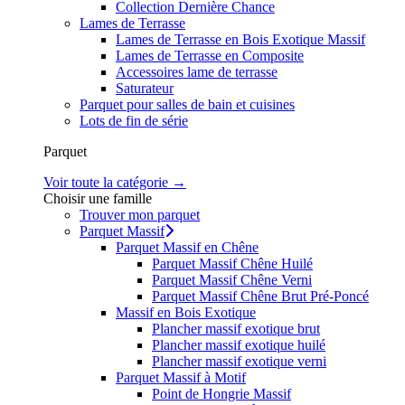
Collection Dernière Chance
Lames de Terrasse
Lames de Terrasse en Bois Exotique Massif
Lames de Terrasse en Composite
Accessoires lame de terrasse
Saturateur
Parquet pour salles de bain et cuisines
Lots de fin de série
Parquet
Voir toute la catégorie →
Choisir une famille
Trouver mon parquet
Parquet Massif
Parquet Massif en Chêne
Parquet Massif Chêne Huilé
Parquet Massif Chêne Verni
Parquet Massif Chêne Brut Pré-Poncé
Massif en Bois Exotique
Plancher massif exotique brut
Plancher massif exotique huilé
Plancher massif exotique verni
Parquet Massif à Motif
Point de Hongrie Massif