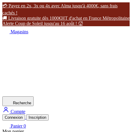

P
a
y
e
z
e
n
2
x
,
3
x
o
u
4
x
a
v
e
c
A
l
m
a
j
u
s
q
u
'
à
4
0
0
0
€
,
s
a
n
s
f
r
a
i
s
c
a
c
h
é
s
!

L
i
v
r
a
i
s
o
n
g
r
a
t
u
i
t
e
d
è
s
1
0
0
0
€
H
T
d
'
a
c
h
a
t
e
n
F
r
a
n
c
e
M
é
t
r
o
p
o
l
i
t
a
i
n
e
A
l
e
r
t
e
C
o
u
p
d
e
S
o
l
e
i
l
j
u
s
q
u
'
a
u
1
6
a
o
û
t
!

Magasins
Recherche
Compte
Connexion
Inscription
Panier
0
Mon panier