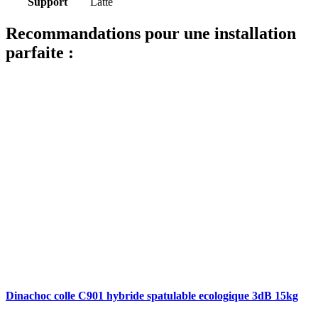
Support
Latté
Recommandations pour une installation
parfaite :
Dinachoc colle C901 hybride spatulable ecologique 3dB 15kg