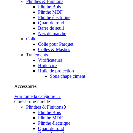
Plinthes & Finitions
Plinthe Bois
Plinthe MDF
Plinthe électrique
Quart de rond
Barre de seuil
Nez de marche
Colle
Colle pour Parquet
Colles & Mastics
Traitements
Vitrificateurs
Huile-cire
Huile de protection
Sous-chape ciment
Accessoires
Voir toute la catégorie →
Choisir une famille
Plinthes & Finitions
Plinthe Bois
Plinthe MDF
Plinthe électrique
Quart de rond