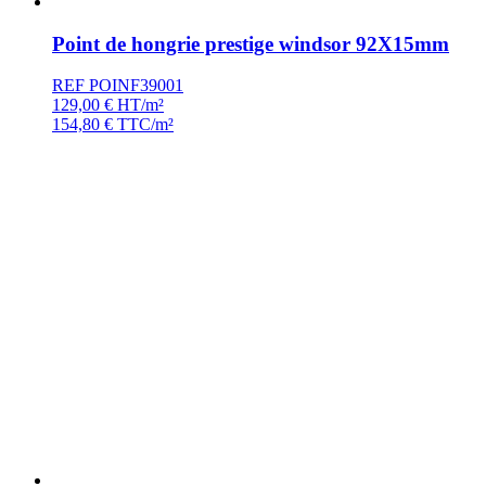
Point de hongrie prestige windsor 92X15mm
REF POINF39001
129,00
€
HT/m²
154,80
€
TTC/m²