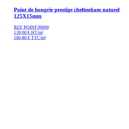
Point de hongrie prestige cheltenham naturel
125X15mm
REF POINF39009
139,00
€
HT/m²
166,80
€
TTC/m²