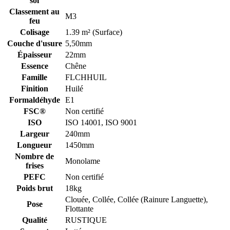
sol
Classement au
M3
feu
Colisage
1.39 m² (Surface)
Couche d'usure
5,50mm
Épaisseur
22mm
Essence
Chêne
Famille
FLCHHUIL
Finition
Huilé
Formaldéhyde
E1
FSC®
Non certifié
ISO
ISO 14001, ISO 9001
Largeur
240mm
Longueur
1450mm
Nombre de
Monolame
frises
PEFC
Non certifié
Poids brut
18kg
Clouée, Collée, Collée (Rainure Languette),
Pose
Flottante
Qualité
RUSTIQUE