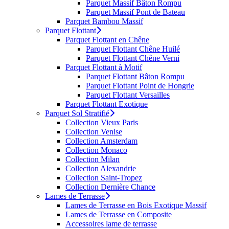
Parquet Massif Bâton Rompu
Parquet Massif Pont de Bateau
Parquet Bambou Massif
Parquet Flottant
Parquet Flottant en Chêne
Parquet Flottant Chêne Huilé
Parquet Flottant Chêne Verni
Parquet Flottant à Motif
Parquet Flottant Bâton Rompu
Parquet Flottant Point de Hongrie
Parquet Flottant Versailles
Parquet Flottant Exotique
Parquet Sol Stratifié
Collection Vieux Paris
Collection Venise
Collection Amsterdam
Collection Monaco
Collection Milan
Collection Alexandrie
Collection Saint-Tropez
Collection Dernière Chance
Lames de Terrasse
Lames de Terrasse en Bois Exotique Massif
Lames de Terrasse en Composite
Accessoires lame de terrasse