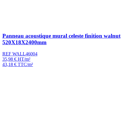
Panneau acoustique mural celeste finition walnut
520X18X2400mm
REF WALL46004
35,98
€
HT/m²
43,18
€
TTC/m²