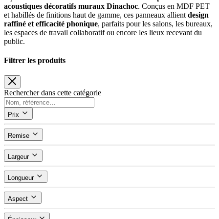
acoustiques décoratifs muraux Dinachoc
. Conçus en MDF PET
et habillés de finitions haut de gamme, ces panneaux allient
design
raffiné et efficacité phonique
, parfaits pour les salons, les bureaux,
les espaces de travail collaboratif ou encore les lieux recevant du
public.
Filtrer les produits
Rechercher dans cette catégorie
Prix
Remise
Largeur
Longueur
Aspect