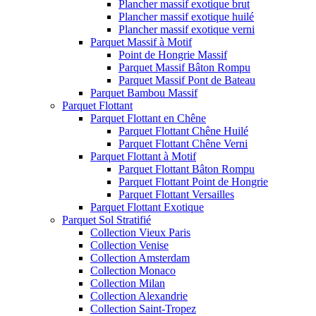
Plancher massif exotique brut
Plancher massif exotique huilé
Plancher massif exotique verni
Parquet Massif à Motif
Point de Hongrie Massif
Parquet Massif Bâton Rompu
Parquet Massif Pont de Bateau
Parquet Bambou Massif
Parquet Flottant
Parquet Flottant en Chêne
Parquet Flottant Chêne Huilé
Parquet Flottant Chêne Verni
Parquet Flottant à Motif
Parquet Flottant Bâton Rompu
Parquet Flottant Point de Hongrie
Parquet Flottant Versailles
Parquet Flottant Exotique
Parquet Sol Stratifié
Collection Vieux Paris
Collection Venise
Collection Amsterdam
Collection Monaco
Collection Milan
Collection Alexandrie
Collection Saint-Tropez