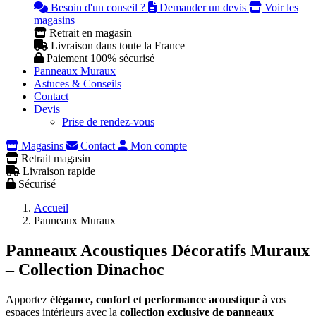
Besoin d'un conseil ?
Demander un devis
Voir les
magasins
Retrait en magasin
Livraison dans toute la France
Paiement 100% sécurisé
Panneaux Muraux
Astuces & Conseils
Contact
Devis
Prise de rendez-vous
Magasins
Contact
Mon compte
Retrait magasin
Livraison rapide
Sécurisé
Accueil
Panneaux Muraux
Panneaux Acoustiques Décoratifs Muraux
– Collection Dinachoc
Apportez
élégance, confort et performance acoustique
à vos
espaces intérieurs avec la
collection exclusive de panneaux