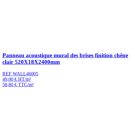
Panneau acoustique mural des brises finition chêne
clair 520X18X2400mm
REF WALL46005
49,00
€
HT/m²
58,80
€
TTC/m²