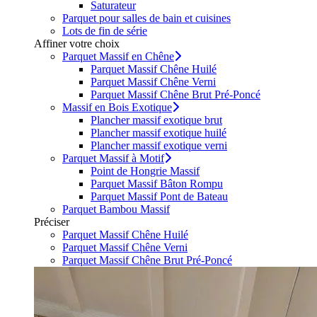
Saturateur
Parquet pour salles de bain et cuisines
Lots de fin de série
Affiner votre choix
Parquet Massif en Chêne
Parquet Massif Chêne Huilé
Parquet Massif Chêne Verni
Parquet Massif Chêne Brut Pré-Poncé
Massif en Bois Exotique
Plancher massif exotique brut
Plancher massif exotique huilé
Plancher massif exotique verni
Parquet Massif à Motif
Point de Hongrie Massif
Parquet Massif Bâton Rompu
Parquet Massif Pont de Bateau
Parquet Bambou Massif
Préciser
Parquet Massif Chêne Huilé
Parquet Massif Chêne Verni
Parquet Massif Chêne Brut Pré-Poncé