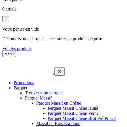
0 article
×
Votre panier est vide
Découvrez nos parquets, accessoires et produits de pose.
Voir les produits
Menu
Promotions
Parquet
Trouver mon parquet
Parquet Massif
Parquet Massif en Chêne
Parquet Massif Chêne Huilé
Parquet Massif Chêne Verni
Parquet Massif Chêne Brut Pré-Poncé
Massif en Bois Exotique