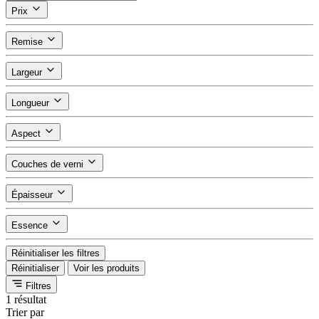
Prix
Remise
Largeur
Longueur
Aspect
Couches de verni
Épaisseur
Essence
Réinitialiser les filtres
Réinitialiser
Voir les produits
Filtres
1 résultat
Trier par