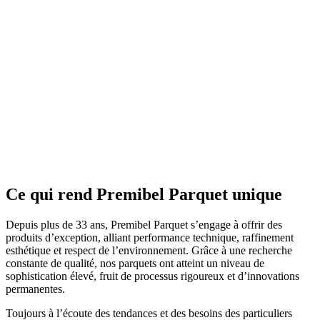
Ce qui rend
Premibel Parquet
unique
Depuis plus de 33 ans, Premibel Parquet s’engage à offrir des
produits d’exception, alliant performance technique, raffinement
esthétique et respect de l’environnement. Grâce à une recherche
constante de qualité, nos parquets ont atteint un niveau de
sophistication élevé, fruit de processus rigoureux et d’innovations
permanentes.
Toujours à l’écoute des tendances et des besoins des particuliers