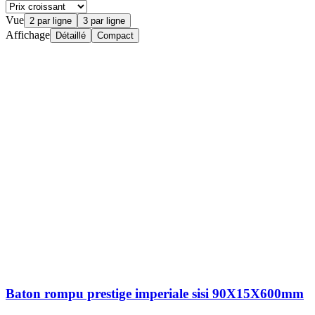
Vue
2 par ligne
3 par ligne
Affichage
Détaillé
Compact
Baton rompu prestige imperiale sisi 90X15X600mm