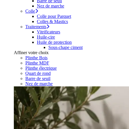
Barre de seuil
Nez de marche
Colle
Colle pour Parquet
Colles & Mastics
Traitements
Vitrificateurs
Huile-cire
Huile de protection
Sous-chape ciment
Affiner votre choix
Plinthe Bois
Plinthe MDF
Plinthe électrique
Quart de rond
Barre de seuil
Nez de marche