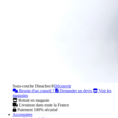
Sous-couche Dinachoc®
Découvrir
Besoin d'un conseil ?
Demander un devis
Voir les
magasins
Retrait en magasin
Livraison dans toute la France
Paiement 100% sécurisé
Accessoires