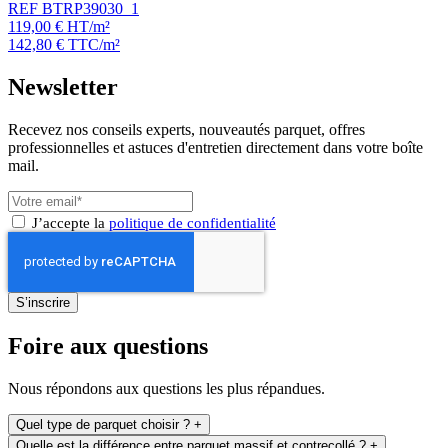
REF BTRP39030_1
119,00
€
HT/m²
142,80
€
TTC/m²
Newsletter
Recevez nos conseils experts, nouveautés parquet, offres
professionnelles et astuces d'entretien directement dans votre boîte
mail.
J’accepte la
politique de confidentialité
S’inscrire
Foire aux
questions
Nous répondons aux questions les plus répandues.
Quel type de parquet choisir ?
+
Quelle est la différence entre parquet massif et contrecollé ?
+