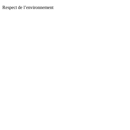
Respect de l’environnement