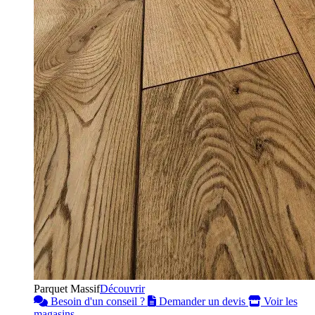
Parquet Massif
Découvrir
Besoin d'un conseil ?
Demander un devis
Voir les
magasins