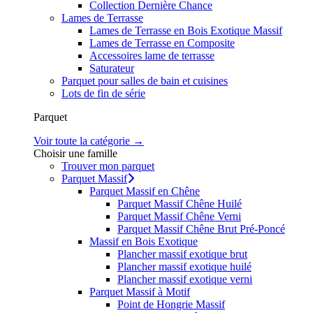
Collection Dernière Chance
Lames de Terrasse
Lames de Terrasse en Bois Exotique Massif
Lames de Terrasse en Composite
Accessoires lame de terrasse
Saturateur
Parquet pour salles de bain et cuisines
Lots de fin de série
Parquet
Voir toute la catégorie →
Choisir une famille
Trouver mon parquet
Parquet Massif
Parquet Massif en Chêne
Parquet Massif Chêne Huilé
Parquet Massif Chêne Verni
Parquet Massif Chêne Brut Pré-Poncé
Massif en Bois Exotique
Plancher massif exotique brut
Plancher massif exotique huilé
Plancher massif exotique verni
Parquet Massif à Motif
Point de Hongrie Massif