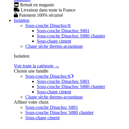
Retrait en magasin
Livraison dans toute la France
Paiement 100% sécurisé
Isolation
Sous-couche Dinachoc®
Sous-couche Dinachoc S801
Sous-couche Dinachoc S880 chantier
Sous-chape ciment
Chape sèche thermo-acoustique
Isolation
Voir toute la catégorie →
Choisir une famille
Sous-couche Dinachoc®
Sous-couche Dinachoc S801
Sous-couche Dinachoc S880 chantier
Sous-chape ciment
Chape sèche thermo-acoustique
Affiner votre choix
Sous-couche Dinachoc S801
Sous-couche Dinachoc S880 chantier
Sous-chape ciment