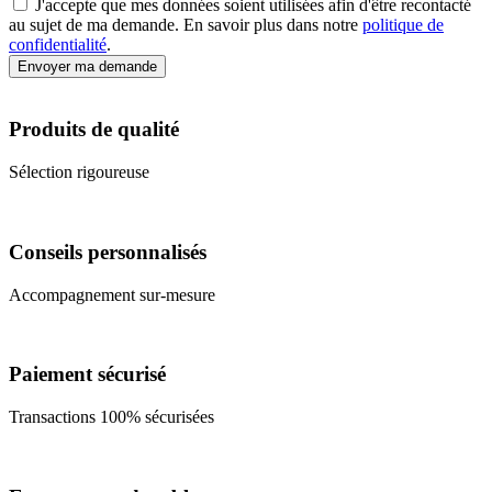
J'accepte que mes données soient utilisées afin d'être recontacté
au sujet de ma demande. En savoir plus dans notre
politique de
confidentialité
.
Envoyer ma demande
Produits de qualité
Sélection rigoureuse
Conseils personnalisés
Accompagnement sur-mesure
Paiement sécurisé
Transactions 100% sécurisées