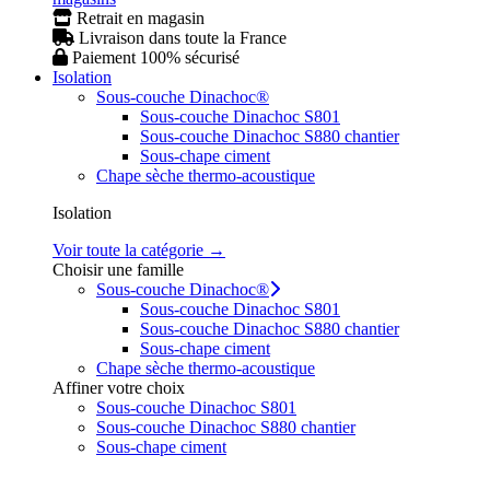
Retrait en magasin
Livraison dans toute la France
Paiement 100% sécurisé
Isolation
Sous-couche Dinachoc®
Sous-couche Dinachoc S801
Sous-couche Dinachoc S880 chantier
Sous-chape ciment
Chape sèche thermo-acoustique
Isolation
Voir toute la catégorie →
Choisir une famille
Sous-couche Dinachoc®
Sous-couche Dinachoc S801
Sous-couche Dinachoc S880 chantier
Sous-chape ciment
Chape sèche thermo-acoustique
Affiner votre choix
Sous-couche Dinachoc S801
Sous-couche Dinachoc S880 chantier
Sous-chape ciment