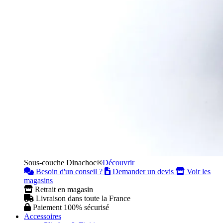
Sous-couche Dinachoc®
Découvrir
Besoin d'un conseil ?
Demander un devis
Voir les
magasins
Retrait en magasin
Livraison dans toute la France
Paiement 100% sécurisé
Accessoires