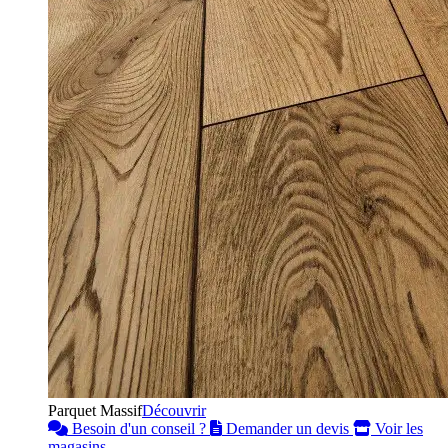
Parquet Massif
Découvrir
Besoin d'un conseil ?
Demander un devis
Voir les
magasins