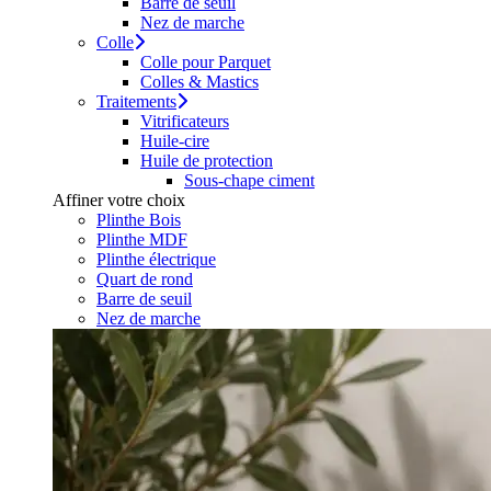
Barre de seuil
Nez de marche
Colle
Colle pour Parquet
Colles & Mastics
Traitements
Vitrificateurs
Huile-cire
Huile de protection
Sous-chape ciment
Affiner votre choix
Plinthe Bois
Plinthe MDF
Plinthe électrique
Quart de rond
Barre de seuil
Nez de marche