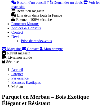
Besoin d'un conseil ?
Demander un devis
Voir les
magasins
Retrait en magasin
Livraison dans toute la France
Paiement 100% sécurisé
Panneaux Muraux
Astuces & Conseils
Contact
Devis
Prise de rendez-vous
Magasins
Contact
Mon compte
Retrait magasin
Livraison rapide
Sécurisé
Accueil
Parquet
Par essence
Essences Exotiques
Merbau
Parquet en Merbau – Bois Exotique
Élégant et Résistant