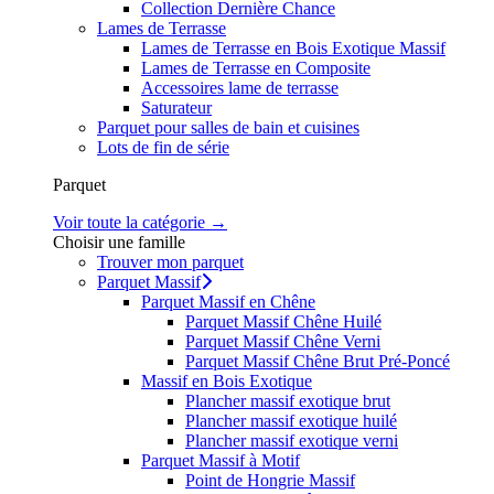
Collection Dernière Chance
Lames de Terrasse
Lames de Terrasse en Bois Exotique Massif
Lames de Terrasse en Composite
Accessoires lame de terrasse
Saturateur
Parquet pour salles de bain et cuisines
Lots de fin de série
Parquet
Voir toute la catégorie →
Choisir une famille
Trouver mon parquet
Parquet Massif
Parquet Massif en Chêne
Parquet Massif Chêne Huilé
Parquet Massif Chêne Verni
Parquet Massif Chêne Brut Pré-Poncé
Massif en Bois Exotique
Plancher massif exotique brut
Plancher massif exotique huilé
Plancher massif exotique verni
Parquet Massif à Motif
Point de Hongrie Massif