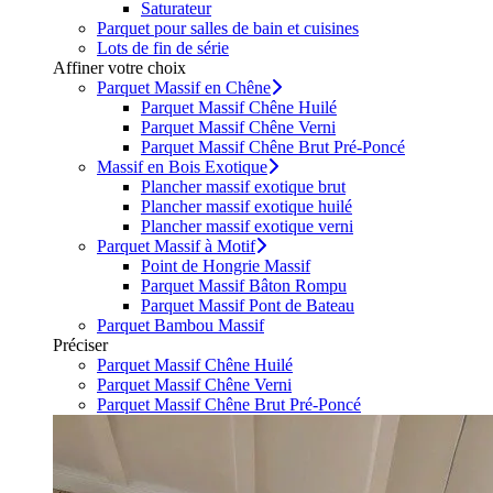
Saturateur
Parquet pour salles de bain et cuisines
Lots de fin de série
Affiner votre choix
Parquet Massif en Chêne
Parquet Massif Chêne Huilé
Parquet Massif Chêne Verni
Parquet Massif Chêne Brut Pré-Poncé
Massif en Bois Exotique
Plancher massif exotique brut
Plancher massif exotique huilé
Plancher massif exotique verni
Parquet Massif à Motif
Point de Hongrie Massif
Parquet Massif Bâton Rompu
Parquet Massif Pont de Bateau
Parquet Bambou Massif
Préciser
Parquet Massif Chêne Huilé
Parquet Massif Chêne Verni
Parquet Massif Chêne Brut Pré-Poncé