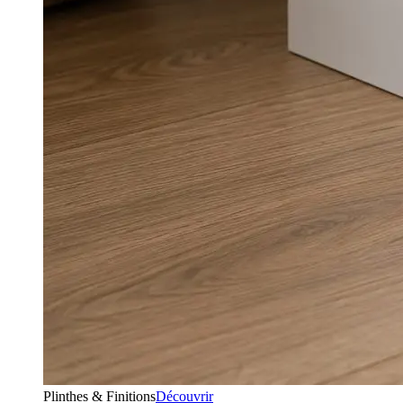
Plinthes & Finitions
Découvrir