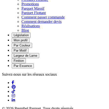
Promotions
Parquet Massif
Parquet Flottant
Comment passer commande
Comment demander devis
Réalisations
Blog
Législation
Mon profil
Par Couleur
Par Motif
Largeur de Lame
Finition
Par Essence
Suivez-nous sur les réseaux sociaux
© 2026 Premibel Parquet. Tous droits réservés.