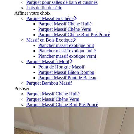
Parquet pour salles de bain et cuisines
Lots de fin de série
Affiner votre choix
Parquet Massif en Chêne
Parquet Massif Chêne Huilé
Parquet Massif Chêne Verni
Parquet Massif Chêne Brut Pré-Poncé
Massif en Bois Exotique
Plancher massif exotique brut
Plancher massif exotique huilé
Plancher massif exotique verni
Parquet Massif à Motif
Point de Hongrie Massif
Parquet Massif Bâton Rompu
Parquet Massif Pont de Bateau
Parquet Bambou Massif
Préciser
Parquet Massif Chêne Huilé
Parquet Massif Chêne Verni
Parquet Massif Chêne Brut Pré-Poncé