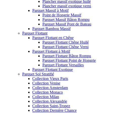
Plancher massif exotique huilé
Plancher massif exotique verni
Parquet Massif à Motif
Point de Hongrie Massif
Parquet Massif Bâton Rompu
Parquet Massif Pont de Bateau
Parquet Bambou Massif
Parquet Flottant
Parquet Flottant en Chêne
Parquet Flottant Chêne Huilé
Parquet Flottant Chêne Verni
Parquet Flottant à Motif
Parquet Flottant Bâton Rompu
Parquet Flottant Point de Hongrie
Parquet Flottant Versailles
Parquet Flottant Exotique
Parquet Sol Stratifié
Collection Vieux Paris
Collection Venise
Collection Amsterdam
Collection Monaco
Collection Milan
Collection Alexandrie
Collection Saint-Tropez
Collection Dernière Chance