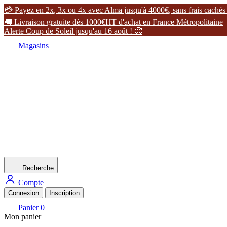

P
a
y
e
z
e
n
2
x
,
3
x
o
u
4
x
a
v
e
c
A
l
m
a
j
u
s
q
u
'
à
4
0
0
0
€
,
s
a
n
s
f
r
a
i
s
c
a
c
h
é
s

L
i
v
r
a
i
s
o
n
g
r
a
t
u
i
t
e
d
è
s
1
0
0
0
€
H
T
d
'
a
c
h
a
t
e
n
F
r
a
n
c
e
M
é
t
r
o
p
o
l
i
t
a
i
n
e
A
l
e
r
t
e
C
o
u
p
d
e
S
o
l
e
i
l
j
u
s
q
u
'
a
u
1
6
a
o
û
t
!

Magasins
Recherche
Compte
Connexion
Inscription
Panier
0
Mon panier