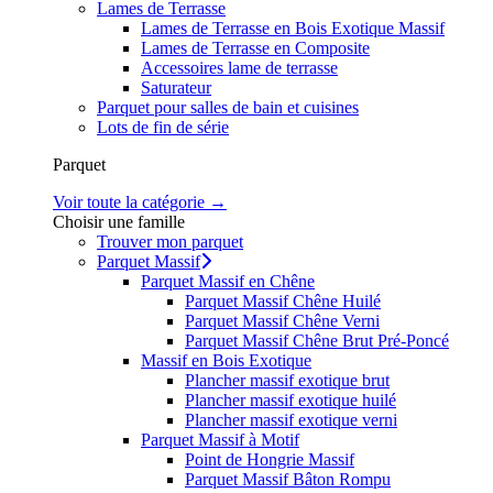
Lames de Terrasse
Lames de Terrasse en Bois Exotique Massif
Lames de Terrasse en Composite
Accessoires lame de terrasse
Saturateur
Parquet pour salles de bain et cuisines
Lots de fin de série
Parquet
Voir toute la catégorie →
Choisir une famille
Trouver mon parquet
Parquet Massif
Parquet Massif en Chêne
Parquet Massif Chêne Huilé
Parquet Massif Chêne Verni
Parquet Massif Chêne Brut Pré-Poncé
Massif en Bois Exotique
Plancher massif exotique brut
Plancher massif exotique huilé
Plancher massif exotique verni
Parquet Massif à Motif
Point de Hongrie Massif
Parquet Massif Bâton Rompu