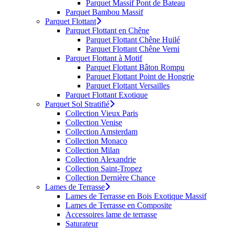
Parquet Massif Pont de Bateau
Parquet Bambou Massif
Parquet Flottant
Parquet Flottant en Chêne
Parquet Flottant Chêne Huilé
Parquet Flottant Chêne Verni
Parquet Flottant à Motif
Parquet Flottant Bâton Rompu
Parquet Flottant Point de Hongrie
Parquet Flottant Versailles
Parquet Flottant Exotique
Parquet Sol Stratifié
Collection Vieux Paris
Collection Venise
Collection Amsterdam
Collection Monaco
Collection Milan
Collection Alexandrie
Collection Saint-Tropez
Collection Dernière Chance
Lames de Terrasse
Lames de Terrasse en Bois Exotique Massif
Lames de Terrasse en Composite
Accessoires lame de terrasse
Saturateur