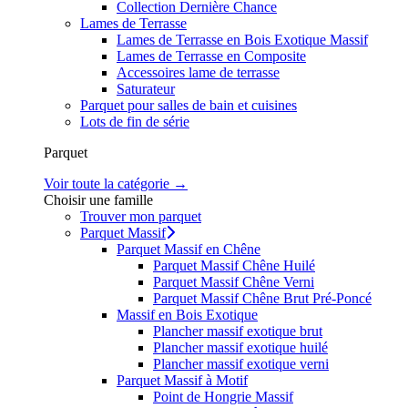
Collection Dernière Chance
Lames de Terrasse
Lames de Terrasse en Bois Exotique Massif
Lames de Terrasse en Composite
Accessoires lame de terrasse
Saturateur
Parquet pour salles de bain et cuisines
Lots de fin de série
Parquet
Voir toute la catégorie →
Choisir une famille
Trouver mon parquet
Parquet Massif
Parquet Massif en Chêne
Parquet Massif Chêne Huilé
Parquet Massif Chêne Verni
Parquet Massif Chêne Brut Pré-Poncé
Massif en Bois Exotique
Plancher massif exotique brut
Plancher massif exotique huilé
Plancher massif exotique verni
Parquet Massif à Motif
Point de Hongrie Massif