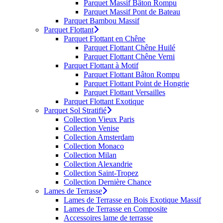
Parquet Massif Bâton Rompu
Parquet Massif Pont de Bateau
Parquet Bambou Massif
Parquet Flottant
Parquet Flottant en Chêne
Parquet Flottant Chêne Huilé
Parquet Flottant Chêne Verni
Parquet Flottant à Motif
Parquet Flottant Bâton Rompu
Parquet Flottant Point de Hongrie
Parquet Flottant Versailles
Parquet Flottant Exotique
Parquet Sol Stratifié
Collection Vieux Paris
Collection Venise
Collection Amsterdam
Collection Monaco
Collection Milan
Collection Alexandrie
Collection Saint-Tropez
Collection Dernière Chance
Lames de Terrasse
Lames de Terrasse en Bois Exotique Massif
Lames de Terrasse en Composite
Accessoires lame de terrasse