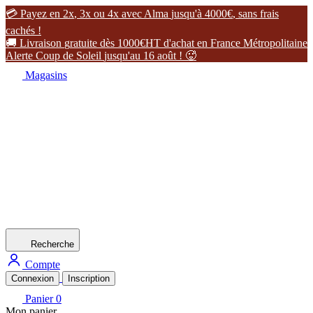

P
a
y
e
z
e
n
2
x
,
3
x
o
u
4
x
a
v
e
c
A
l
m
a
j
u
s
q
u
'
à
4
0
0
0
€
,
s
a
n
s
f
r
a
i
s
c
a
c
h
é
s
!

L
i
v
r
a
i
s
o
n
g
r
a
t
u
i
t
e
d
è
s
1
0
0
0
€
H
T
d
'
a
c
h
a
t
e
n
F
r
a
n
c
e
M
é
t
r
o
p
o
l
i
t
a
i
n
e
A
l
e
r
t
e
C
o
u
p
d
e
S
o
l
e
i
l
j
u
s
q
u
'
a
u
1
6
a
o
û
t
!

Magasins
Recherche
Compte
Connexion
Inscription
Panier
0
Mon panier