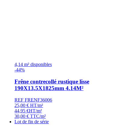
4,14 m² disponibles
-44%
Frêne contrecollé rustique lisse
190X13.5X1825mm 4.14M²
REF FRENF36006
25,00
€
HT/m²
44,95
€
HT/m²
30,00
€
TTC/m²
Lot de fin de série