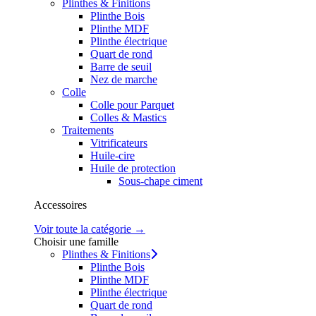
Plinthes & Finitions
Plinthe Bois
Plinthe MDF
Plinthe électrique
Quart de rond
Barre de seuil
Nez de marche
Colle
Colle pour Parquet
Colles & Mastics
Traitements
Vitrificateurs
Huile-cire
Huile de protection
Sous-chape ciment
Accessoires
Voir toute la catégorie →
Choisir une famille
Plinthes & Finitions
Plinthe Bois
Plinthe MDF
Plinthe électrique
Quart de rond