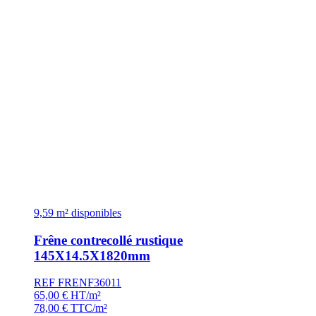
9,59 m² disponibles
Frêne contrecollé rustique
145X14.5X1820mm
REF FRENF36011
65,00
€
HT/m²
78,00
€
TTC/m²