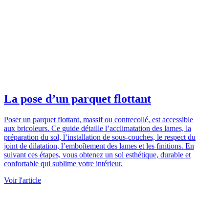
La pose d’un parquet flottant
Poser un parquet flottant, massif ou contrecollé, est accessible
aux bricoleurs. Ce guide détaille l’acclimatation des lames, la
préparation du sol, l’installation de sous-couches, le respect du
joint de dilatation, l’emboîtement des lames et les finitions. En
suivant ces étapes, vous obtenez un sol esthétique, durable et
confortable qui sublime votre intérieur.
Voir l'article