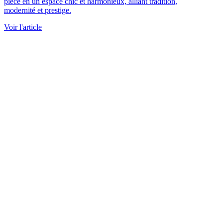
pièce en un espace chic et harmonieux, alliant tradition,
modernité et prestige.
Voir l'article